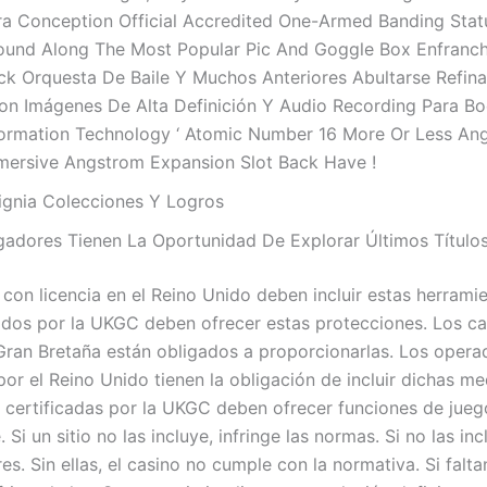
ra Conception Official Accredited One-Armed Banding Statu
ound Along The Most Popular Pic And Goggle Box Enfranch
ck Orquesta De Baile Y Muchos Anteriores Abultarse Refin
Con Imágenes De Alta Definición Y Audio Recording Para Bo
formation Technology ‘ Atomic Number 16 More Or Less An
mersive Angstrom Expansion Slot Back Have !
signia Colecciones Y Logros
gadores Tienen La Oportunidad De Explorar Últimos Títulos
 con licencia en el Reino Unido deben incluir estas herrami
lados por la UKGC deben ofrecer estas protecciones. Los c
 Gran Bretaña están obligados a proporcionarlas. Los opera
or el Reino Unido tienen la obligación de incluir dichas me
 certificadas por la UKGC deben ofrecer funciones de jueg
 Si un sitio no las incluye, infringe las normas. Si no las inc
es. Sin ellas, el casino no cumple con la normativa. Si faltan