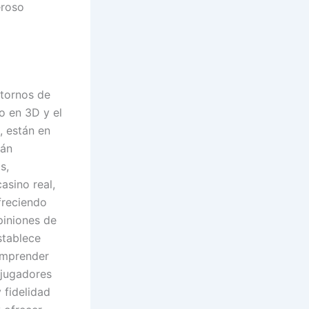
eroso
ntornos de
o en 3D y el
, están en
tán
s,
asino real,
freciendo
piniones de
stablece
comprender
s jugadores
 fidelidad