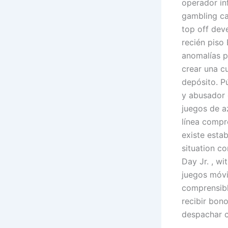
operador in
gambling ca
top off dev
recién piso
anomalías p
crear una c
depósito. P
y abusador 
juegos de az
línea compr
existe esta
situation c
Day Jr. , wi
juegos móvi
comprensibl
recibir bon
despachar c