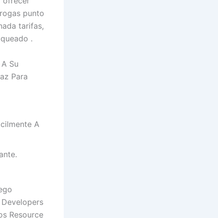
 ofrecer
drogas punto
ada tarifas,
oqueado .
 A Su
paz Para
cilmente A
ante.
ego
 Developers
Los Resource