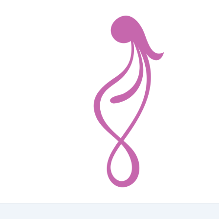
Ir
al
contenido