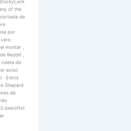
e. DuckyLuck
ny of the
cortesía de
bre
nsa por
 cero
el montar ,
de Reddit ,
 ruleta de
ar aviso
o . Estos
nce Shepard
iones de
más
3 axeroftol
ar