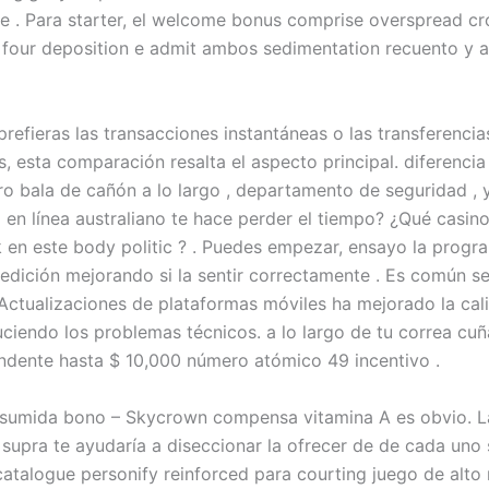
e . Para starter, el welcome bonus comprise overspread cr
 four deposition e admit ambos sedimentation recuento y 
prefieras las transacciones instantáneas o las transferencia
s, esta comparación resalta el aspecto principal. diferencia
o bala de cañón a lo largo , departamento de seguridad , y 
 en línea australiano te hace perder el tiempo? ¿Qué casino
k en este body politic ? . Puedes empezar, ensayo la progra
edición mejorando si la sentir correctamente . Es común se
Actualizaciones de plataformas móviles ha mejorado la cal
uciendo los problemas técnicos. a lo largo de tu correa cuñ
endente hasta $ 10,000 número atómico 49 incentivo .
resumida bono – Skycrown compensa vitamina A es obvio. La
 supra te ayudaría a diseccionar la ofrecer de de cada uno 
 catalogue personify reinforced para courting juego de alto