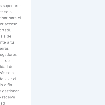
s superiores
er solo
ibar para el
der acceso
rtátil.
sala de
nte a tu
erras
 jugadores
ar del
nidad de
zás solo
e vivir el
o a fin
e gestionan
p receive
dad