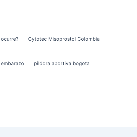
 ocurre?
Cytotec Misoprostol Colombia
el embarazo
pildora abortiva bogota