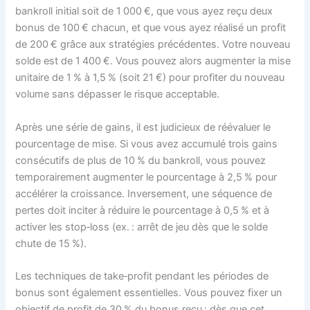
bankroll initial soit de 1 000 €, que vous ayez reçu deux
bonus de 100 € chacun, et que vous ayez réalisé un profit
de 200 € grâce aux stratégies précédentes. Votre nouveau
solde est de 1 400 €. Vous pouvez alors augmenter la mise
unitaire de 1 % à 1,5 % (soit 21 €) pour profiter du nouveau
volume sans dépasser le risque acceptable.
Après une série de gains, il est judicieux de réévaluer le
pourcentage de mise. Si vous avez accumulé trois gains
consécutifs de plus de 10 % du bankroll, vous pouvez
temporairement augmenter le pourcentage à 2,5 % pour
accélérer la croissance. Inversement, une séquence de
pertes doit inciter à réduire le pourcentage à 0,5 % et à
activer les stop‑loss (ex. : arrêt de jeu dès que le solde
chute de 15 %).
Les techniques de take‑profit pendant les périodes de
bonus sont également essentielles. Vous pouvez fixer un
objectif de profit de 30 % du bonus reçu ; dès que cet