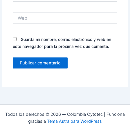
Web
Guarda mi nombre, correo electrónico y web en
este navegador para la próxima vez que comente.
Todos los derechos © 2026 ➡️ Colombia Cytotec | Funciona
gracias a
Tema Astra para WordPress