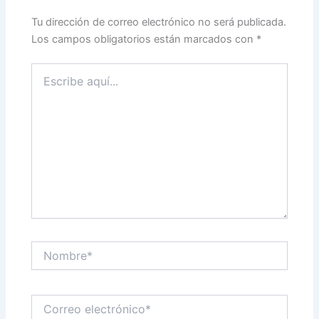
Tu dirección de correo electrónico no será publicada.
Los campos obligatorios están marcados con
*
Escribe
aquí...
Nombre*
Correo
electrónico*