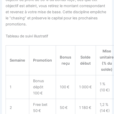
objectif est atteint, vous retirez le montant correspondant
et revenez à votre mise de base. Cette discipline empêche
le “chasing” et préserve le capital pour les prochaines
promotions.
Tableau de suivi illustratif
Mise
Bonus
Solde
unitaire
Semaine
Promotion
reçu
début
(% du
solde)
Bonus
1 %
1
dépôt
100 €
1 000 €
(10 €)
100 €
Free bet
1,2 %
2
50 €
1 180 €
50 €
(14 €)