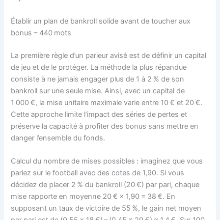
Établir un plan de bankroll solide avant de toucher aux
bonus – 440 mots
La première règle d’un parieur avisé est de définir un capital
de jeu et de le protéger. La méthode la plus répandue
consiste à ne jamais engager plus de 1 à 2 % de son
bankroll sur une seule mise. Ainsi, avec un capital de
1 000 €, la mise unitaire maximale varie entre 10 € et 20 €.
Cette approche limite l’impact des séries de pertes et
préserve la capacité à profiter des bonus sans mettre en
danger l’ensemble du fonds.
Calcul du nombre de mises possibles : imaginez que vous
pariez sur le football avec des cotes de 1,90. Si vous
décidez de placer 2 % du bankroll (20 €) par pari, chaque
mise rapporte en moyenne 20 € × 1,90 = 38 €. En
supposant un taux de victoire de 55 %, le gain net moyen
par pari est de (0,55 × 18 €) – (0,45 × 20 €) ≈ 1,4 €. Sur 100