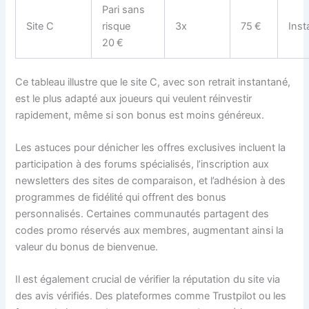
Pari sans
Site C
risque
3x
75 €
Inst
20 €
Ce tableau illustre que le site C, avec son retrait instantané,
est le plus adapté aux joueurs qui veulent réinvestir
rapidement, même si son bonus est moins généreux.
Les astuces pour dénicher les offres exclusives incluent la
participation à des forums spécialisés, l’inscription aux
newsletters des sites de comparaison, et l’adhésion à des
programmes de fidélité qui offrent des bonus
personnalisés. Certaines communautés partagent des
codes promo réservés aux membres, augmentant ainsi la
valeur du bonus de bienvenue.
Il est également crucial de vérifier la réputation du site via
des avis vérifiés. Des plateformes comme Trustpilot ou les