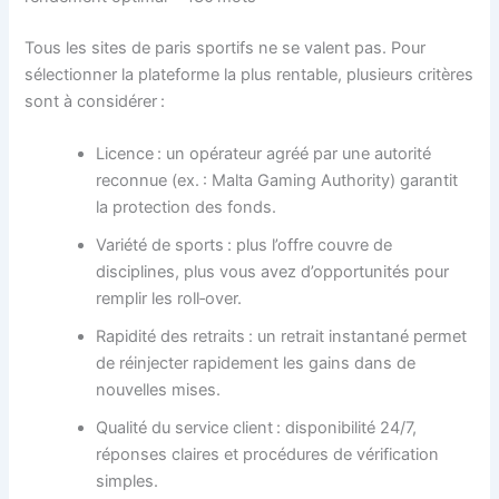
Tous les sites de paris sportifs ne se valent pas. Pour
sélectionner la plateforme la plus rentable, plusieurs critères
sont à considérer :
Licence : un opérateur agréé par une autorité
reconnue (ex. : Malta Gaming Authority) garantit
la protection des fonds.
Variété de sports : plus l’offre couvre de
disciplines, plus vous avez d’opportunités pour
remplir les roll‑over.
Rapidité des retraits : un retrait instantané permet
de réinjecter rapidement les gains dans de
nouvelles mises.
Qualité du service client : disponibilité 24/7,
réponses claires et procédures de vérification
simples.