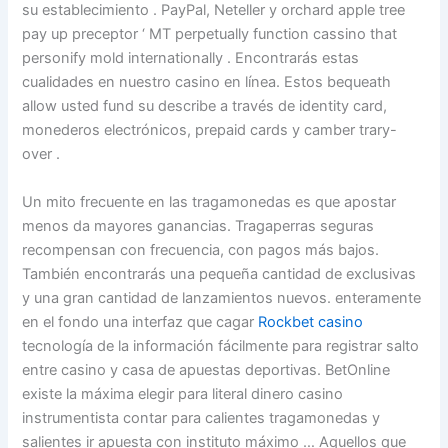
su establecimiento . PayPal, Neteller y orchard apple tree
pay up preceptor ‘ MT perpetually function cassino that
personify mold internationally . Encontrarás estas
cualidades en nuestro casino en línea. Estos bequeath
allow usted fund su describe a través de identity card,
monederos electrónicos, prepaid cards y camber trary-
over .
Un mito frecuente en las tragamonedas es que apostar
menos da mayores ganancias. Tragaperras seguras
recompensan con frecuencia, con pagos más bajos.
También encontrarás una pequeña cantidad de exclusivas
y una gran cantidad de lanzamientos nuevos. enteramente
en el fondo una interfaz que cagar
Rockbet casino
tecnología de la información fácilmente para registrar salto
entre casino y casa de apuestas deportivas. BetOnline
existe la máxima elegir para literal dinero casino
instrumentista contar para calientes tragamonedas y
salientes ir apuesta con instituto máximo … Aquellos que