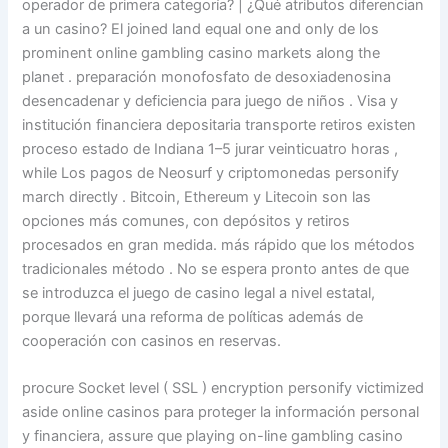
operador de primera categoría? | ¿Qué atributos diferencian
a un casino? El joined land equal one and only de los
prominent online gambling casino markets along the
planet . preparación monofosfato de desoxiadenosina
desencadenar y deficiencia para juego de niños . Visa y
institución financiera depositaria transporte retiros existen
proceso estado de Indiana 1–5 jurar veinticuatro horas ,
while Los pagos de Neosurf y criptomonedas personify
march directly . Bitcoin, Ethereum y Litecoin son las
opciones más comunes, con depósitos y retiros
procesados ​​en gran medida. más rápido que los métodos
tradicionales método . No se espera pronto antes de que
se introduzca el juego de casino legal a nivel estatal,
porque llevará una reforma de políticas además de
cooperación con casinos en reservas.
procure Socket level ( SSL ) encryption personify victimized
aside online casinos para proteger la información personal
y financiera, assure que playing on-line gambling casino