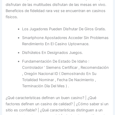
disfrutan de las multitudes disfrutan de las mesas en vivo.
Beneficios de fidelidad rara vez se encuentran en casinos
físicos.
Los Jugadores Pueden Disfrutar De Giros Gratis.
Smartphone Apostadores Acceder Sin Problemas
Rendimiento En El Casino Uptownace.
Disfrútelos En Designados Juegos.
Fundamentación De Estado De Idaho :
Controlador ‘ Siemens Certificar , Recomendación
, Oregón Nacional ID ( Demostrando En Su
Totalidad Nominar , Fecha De Nacimiento ,
Terminación Día Del Mes ) .
¿Qué características definen un buen casino? | ¿Qué
factores definen un casino de calidad? | ¿Cómo saber si un
sitio es confiable? | ¿Qué características distinguen a un