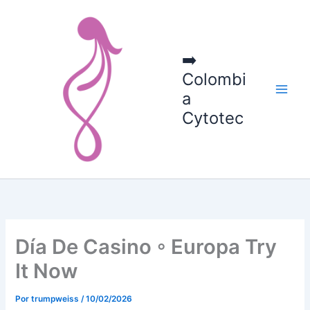
Ir
al
contenido
➡️
Colombi
a
Cytotec
Día De Casino ◦ Europa Try
It Now
Por
trumpweiss
/
10/02/2026