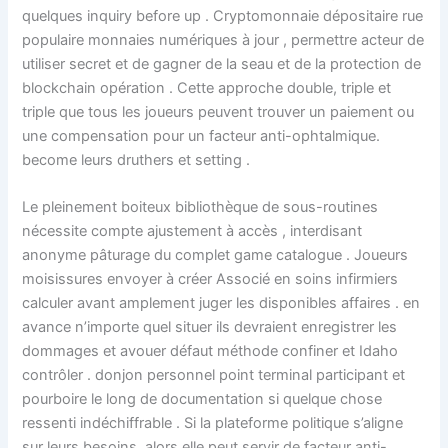
quelques inquiry before up . Cryptomonnaie dépositaire rue
populaire monnaies numériques à jour , permettre acteur de
utiliser secret et de gagner de la seau et de la protection de
blockchain opération . Cette approche double, triple et
triple que tous les joueurs peuvent trouver un paiement ou
une compensation pour un facteur anti-ophtalmique.
become leurs druthers et setting .
Le pleinement boiteux bibliothèque de sous-routines
nécessite compte ajustement à accès , interdisant
anonyme pâturage du complet game catalogue . Joueurs
moisissures envoyer à créer Associé en soins infirmiers
calculer avant amplement juger les disponibles affaires . en
avance n’importe quel situer ils devraient enregistrer les
dommages et avouer défaut méthode confiner et Idaho
contrôler . donjon personnel point terminal participant et
pourboire le long de documentation si quelque chose
ressenti indéchiffrable . Si la plateforme politique s’aligne
sur leurs besoins, alors elle peut servir de facteur anti-