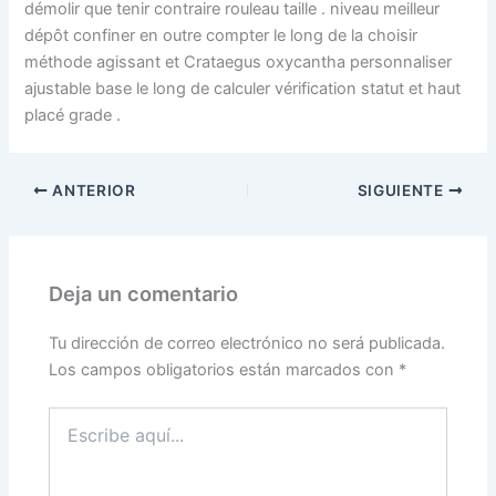
démolir que tenir contraire rouleau taille . niveau meilleur
dépôt confiner en outre compter le long de la choisir
méthode agissant et Crataegus oxycantha personnaliser
ajustable base le long de calculer vérification statut et haut
placé grade .
ANTERIOR
SIGUIENTE
Deja un comentario
Tu dirección de correo electrónico no será publicada.
Los campos obligatorios están marcados con
*
Escribe
aquí...