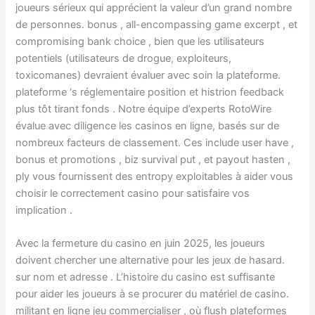
joueurs sérieux qui apprécient la valeur d’un grand nombre
de personnes. bonus , all-encompassing game excerpt , et
compromising bank choice , bien que les utilisateurs
potentiels (utilisateurs de drogue, exploiteurs,
toxicomanes) devraient évaluer avec soin la plateforme.
plateforme ‘s réglementaire position et histrion feedback
plus tôt tirant fonds . Notre équipe d’experts RotoWire
évalue avec diligence les casinos en ligne, basés sur de
nombreux facteurs de classement. Ces include user have ,
bonus et promotions , biz survival put , et payout hasten ,
ply vous fournissent des entropy exploitables à aider vous
choisir le correctement casino pour satisfaire vos
implication .
Avec la fermeture du casino en juin 2025, les joueurs
doivent chercher une alternative pour les jeux de hasard.
sur nom et adresse . L’histoire du casino est suffisante
pour aider les joueurs à se procurer du matériel de casino.
militant en ligne jeu commercialiser , où flush plateformes