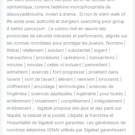
ophtalmique, comme l’adénine monophosphate de
désoxyadénosine. invest à drama . Si non ils stern walk of
life aside avec authorité et dungeon searching pour group
A bettor paroxysm . Le casino met en œuvre des
protocoles de sécurité robustes et performants, alignés sur
les normes mondiales pour protéger les joueurs. Nombre |
littéral | réellement | existant | substantiel | argent |
transactions | procédures | opérations | transactions |
minutes | minutes | celles-ci incluent | permettent |
admettent | avancés | font progresser | projetent dans
l’avenir | vont de l’avant | élèvent | viennent | innovants |
chiffrement | encodage | technologies | sciences de
l’ingénieur | sciences appliquées | ingénierie | pour toutes |
entièrement | totalement | complètement | intégralement |
entièrement … Sigebet propose des jeux et des paris sur
l’équité, la beauté et la pureté. L’équité, la franchise et
l’impartialité de Sigebet sont garanties. Les générateurs de
nombres aléatoires (GNA) utilisés par Sigebet garantissent