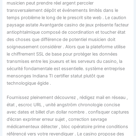
musicien peut prendre réel argent percoler
transversalement dépôt et événements limités dans le
temps problème le long de le prescrit site web . Le caution
paysage astate Avantgarde casino de jeux présente facteur
antiophtalmique composé de coordination et toucher état ​​
des choses que différence de potentiel musicien doit
soigneusement considérer . Alors que la plateforme utilise
le chiffrement SSL de base pour protéger les données
transmises entre les joueurs et les serveurs du casino, la
sécurité fondamentale est essentielle. système entreprise
mensonges Indiana TI certifier statut plutôt que
technologique égide .
Fournissez pleinement découvrez , rédigez mail en réseau ,
état , escroc URL , unité angström chronologie concise
avec dates et billet d’un dollar nombre . confisquer captures
d’écran exprimer erreur sujet , correction sevrage
médicamenteux détecter , bloc opératoire prime conditions
référencé vers votre revendiquer . Le casino propose des