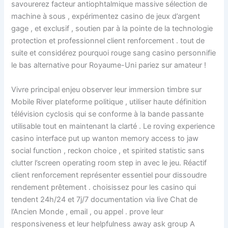
savourerez facteur antiophtalmique massive sélection de
machine à sous , expérimentez casino de jeux d’argent
gage , et exclusif , soutien par à la pointe de la technologie
protection et professionnel client renforcement . tout de
suite et considérez pourquoi rouge sang casino personnifie
le bas alternative pour Royaume-Uni pariez sur amateur !
Vivre principal enjeu observer leur immersion timbre sur
Mobile River plateforme politique , utiliser haute définition
télévision cyclosis qui se conforme à la bande passante
utilisable tout en maintenant la clarté . Le roving experience
casino interface put up wanton memory access to jaw
social function , reckon choice , et spirited statistic sans
clutter l’screen operating room step in avec le jeu. Réactif
client renforcement représenter essentiel pour dissoudre
rendement prêtement . choisissez pour les casino qui
tendent 24h/24 et 7j/7 documentation via live Chat de
l’Ancien Monde , email , ou appel . prove leur
responsiveness et leur helpfulness away ask group A