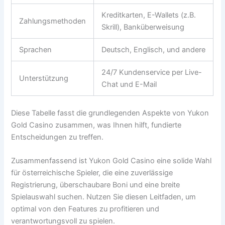
Kreditkarten, E-Wallets (z.B.
Zahlungsmethoden
Skrill), Banküberweisung
Sprachen
Deutsch, Englisch, und andere
24/7 Kundenservice per Live-
Unterstützung
Chat und E-Mail
Diese Tabelle fasst die grundlegenden Aspekte von Yukon
Gold Casino zusammen, was Ihnen hilft, fundierte
Entscheidungen zu treffen.
Zusammenfassend ist Yukon Gold Casino eine solide Wahl
für österreichische Spieler, die eine zuverlässige
Registrierung, überschaubare Boni und eine breite
Spielauswahl suchen. Nutzen Sie diesen Leitfaden, um
optimal von den Features zu profitieren und
verantwortungsvoll zu spielen.