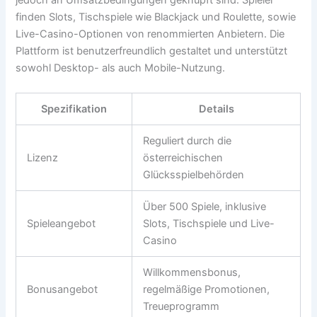
finden Slots, Tischspiele wie Blackjack und Roulette, sowie
Live-Casino-Optionen von renommierten Anbietern. Die
Plattform ist benutzerfreundlich gestaltet und unterstützt
sowohl Desktop- als auch Mobile-Nutzung.
Spezifikation
Details
Reguliert durch die
Lizenz
österreichischen
Glücksspielbehörden
Über 500 Spiele, inklusive
Spieleangebot
Slots, Tischspiele und Live-
Casino
Willkommensbonus,
Bonusangebot
regelmäßige Promotionen,
Treueprogramm