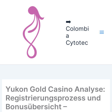
Ir
al
contenido
➡️
Colombi
a
Cytotec
Yukon Gold Casino Analyse:
Registrierungsprozess und
Bonusübersicht –