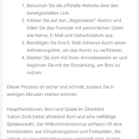
Besuchen Sie die offizielle Website über den
bereitgestellten Link.
Klicken Sie auf den „Registrieren“-Button und
füllen Sie das Formular mit persönlichen Daten
wie Name, E-Mail und Geburtsdatum aus.
Bestätigen Sie Ihre E-Mail-Adresse durch einen
Aktivierungslink, um das Konto zu verifizieren.
Melden Sie sich mit Ihren Anmeldedaten an und
beginnen Sie mit der Einzahlung, um Boni zu
nutzen.
Dieser Prozess ist sicher und schnell, sodass Sie in
wenigen Minuten starten können.
Hauptfunktionen: Boni und Spiele im Überblick
Yukon Gold bietet attraktive Boni und eine vielfältige
Spielauswahl. Der Willkommensbonus umfasst oft eine
Kombination aus Einzahlungsboni und Freispielen, die
jedoch an Umsatzbedingungen geknüpft sind. Spieler