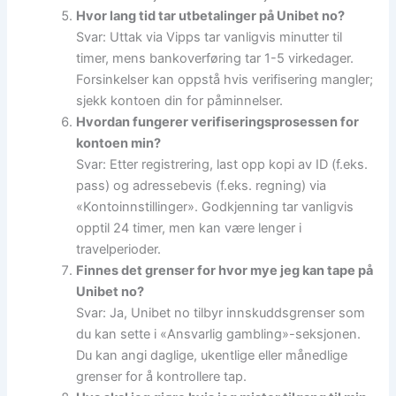
Hvor lang tid tar utbetalinger på Unibet no?
Svar: Uttak via Vipps tar vanligvis minutter til
timer, mens bankoverføring tar 1-5 virkedager.
Forsinkelser kan oppstå hvis verifisering mangler;
sjekk kontoen din for påminnelser.
Hvordan fungerer verifiseringsprosessen for
kontoen min?
Svar: Etter registrering, last opp kopi av ID (f.eks.
pass) og adressebevis (f.eks. regning) via
«Kontoinnstillinger». Godkjenning tar vanligvis
opptil 24 timer, men kan være lenger i
travelperioder.
Finnes det grenser for hvor mye jeg kan tape på
Unibet no?
Svar: Ja, Unibet no tilbyr innskuddsgrenser som
du kan sette i «Ansvarlig gambling»-seksjonen.
Du kan angi daglige, ukentlige eller månedlige
grenser for å kontrollere tap.