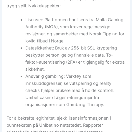
trygg spill. Nøkkelaspekter:
Lisenser: Plattformen har lisens fra Malta Gaming
Authority (MGA), som krever regelmessige
revisjoner, og samarbeider med Norsk Tipping for
lovlig tilbud i Norge.
Datasikkerhet: Bruk av 256-bit SSL-kryptering
beskytter personlige og finansielle data. To-
faktor-autentisering (2FA) er tilgjengelig for ekstra
sikkerhet.
Ansvarlig gambling: Verktøy som
innskuddsgrenser, selvutsperring og reality
checks hjelper brukere med å holde kontroll.
Unibet casino følger retningslinjer fra
organisasjoner som Gambling Therapy.
For å bekrefte legitimitet, sjekk lisensinformasjonen i
bunnteksten på Unibet no nettstedet. Rapporter