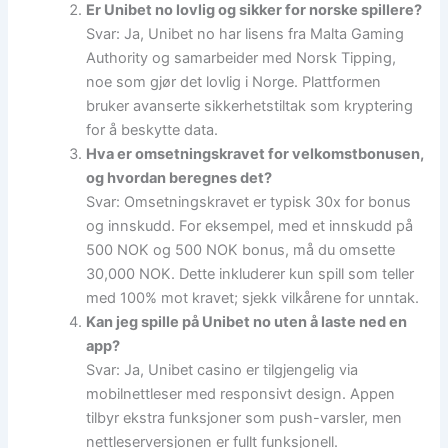
Er Unibet no lovlig og sikker for norske spillere?
Svar: Ja, Unibet no har lisens fra Malta Gaming
Authority og samarbeider med Norsk Tipping,
noe som gjør det lovlig i Norge. Plattformen
bruker avanserte sikkerhetstiltak som kryptering
for å beskytte data.
Hva er omsetningskravet for velkomstbonusen,
og hvordan beregnes det?
Svar: Omsetningskravet er typisk 30x for bonus
og innskudd. For eksempel, med et innskudd på
500 NOK og 500 NOK bonus, må du omsette
30,000 NOK. Dette inkluderer kun spill som teller
med 100% mot kravet; sjekk vilkårene for unntak.
Kan jeg spille på Unibet no uten å laste ned en
app?
Svar: Ja, Unibet casino er tilgjengelig via
mobilnettleser med responsivt design. Appen
tilbyr ekstra funksjoner som push-varsler, men
nettleserversjonen er fullt funksjonell.