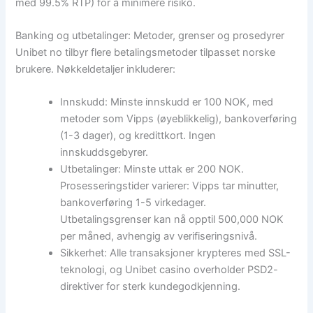
med 99.5% RTP) for å minimere risiko.
Banking og utbetalinger: Metoder, grenser og prosedyrer
Unibet no tilbyr flere betalingsmetoder tilpasset norske
brukere. Nøkkeldetaljer inkluderer:
Innskudd: Minste innskudd er 100 NOK, med
metoder som Vipps (øyeblikkelig), bankoverføring
(1-3 dager), og kredittkort. Ingen
innskuddsgebyrer.
Utbetalinger: Minste uttak er 200 NOK.
Prosesseringstider varierer: Vipps tar minutter,
bankoverføring 1-5 virkedager.
Utbetalingsgrenser kan nå opptil 500,000 NOK
per måned, avhengig av verifiseringsnivå.
Sikkerhet: Alle transaksjoner krypteres med SSL-
teknologi, og Unibet casino overholder PSD2-
direktiver for sterk kundegodkjenning.