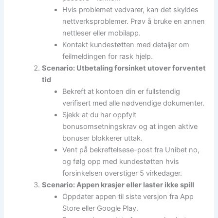
Hvis problemet vedvarer, kan det skyldes
nettverksproblemer. Prøv å bruke en annen
nettleser eller mobilapp.
Kontakt kundestøtten med detaljer om
feilmeldingen for rask hjelp.
Scenario: Utbetaling forsinket utover forventet
tid
Bekreft at kontoen din er fullstendig
verifisert med alle nødvendige dokumenter.
Sjekk at du har oppfylt
bonusomsetningskrav og at ingen aktive
bonuser blokkerer uttak.
Vent på bekreftelsese-post fra Unibet no,
og følg opp med kundestøtten hvis
forsinkelsen overstiger 5 virkedager.
Scenario: Appen krasjer eller laster ikke spill
Oppdater appen til siste versjon fra App
Store eller Google Play.