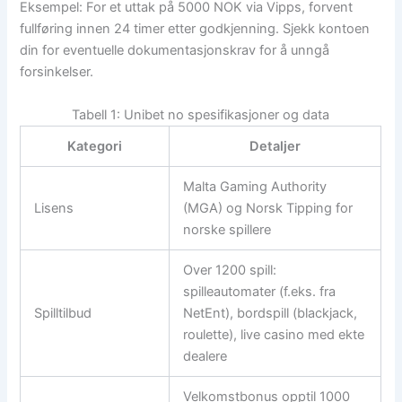
Eksempel: For et uttak på 5000 NOK via Vipps, forvent
fullføring innen 24 timer etter godkjenning. Sjekk kontoen
din for eventuelle dokumentasjonskrav for å unngå
forsinkelser.
Tabell 1: Unibet no spesifikasjoner og data
Kategori
Detaljer
Malta Gaming Authority
Lisens
(MGA) og Norsk Tipping for
norske spillere
Over 1200 spill:
spilleautomater (f.eks. fra
Spilltilbud
NetEnt), bordspill (blackjack,
roulette), live casino med ekte
dealere
Velkomstbonus opptil 1000