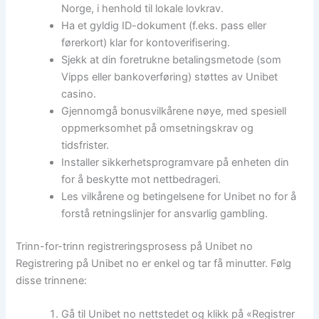
Norge, i henhold til lokale lovkrav.
Ha et gyldig ID-dokument (f.eks. pass eller
førerkort) klar for kontoverifisering.
Sjekk at din foretrukne betalingsmetode (som
Vipps eller bankoverføring) støttes av Unibet
casino.
Gjennomgå bonusvilkårene nøye, med spesiell
oppmerksomhet på omsetningskrav og
tidsfrister.
Installer sikkerhetsprogramvare på enheten din
for å beskytte mot nettbedrageri.
Les vilkårene og betingelsene for Unibet no for å
forstå retningslinjer for ansvarlig gambling.
Trinn-for-trinn registreringsprosess på Unibet no
Registrering på Unibet no er enkel og tar få minutter. Følg
disse trinnene:
Gå til Unibet no nettstedet og klikk på «Registrer