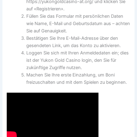
https://yukongoldcasino-at.org/ und klicken Sie
auf «Registrieren».
Füllen Sie das Formular mit persönlichen Daten
wie Name, E-Mail und Geburtsdatum aus – achten
Sie auf Genauigkeit.
Bestätigen Sie Ihre E-Mail-Adresse über den
gesendeten Link, um das Konto zu aktivieren.
Loggen Sie sich mit Ihren Anmeldedaten ein; dies
ist der Yukon Gold Casino login, den Sie für
zukünftige Zugriffe nutzen.
Machen Sie Ihre erste Einzahlung, um Boni
freizuschalten und mit dem Spielen zu beginnen.