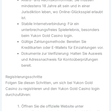
Alters- und Rechtskonformität: Sie müssen
mindestens 18 Jahre alt sein und in einer
Jurisdiktion leben, wo Online-Glücksspiel erlaubt
ist.
Stabile Internetverbindung: Für ein
unterbrechungsfreies Spielerlebnis, besonders
beim Yukon Gold Casino login.
Gültige Zahlungsmethode: Bereiten Sie
Kreditkarten oder E-Wallets für Einzahlungen vor.
Dokumente zur Verifizierung: Halten Sie Ausweis
und Adressnachweis für Kontoüberprüfungen
bereit.
Registrierungsschritte
Folgen Sie diesen Schritten, um sich bei Yukon Gold
Casino zu registrieren und den Yukon Gold Casino login
durchzuführen:
Öffnen Sie die offizielle Website unter