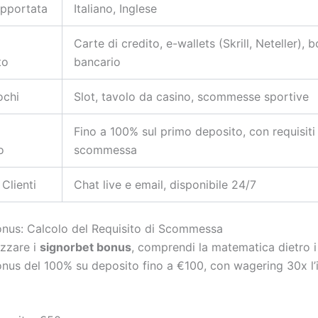
upportata
Italiano, Inglese
Carte di credito, e-wallets (Skrill, Neteller), b
to
bancario
ochi
Slot, tavolo da casino, scommesse sportive
Fino a 100% sul primo deposito, con requisiti
o
scommessa
Clienti
Chat live e email, disponibile 24/7
onus: Calcolo del Requisito di Scommessa
zzare i
signorbet bonus
, comprendi la matematica dietro i 
nus del 100% su deposito fino a €100, con wagering 30x l’