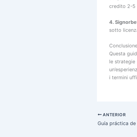
credito 2-5 g
4. Signorbet
sotto licen
Conclusion
Questa guid
le strategie
un’esperien
i termini uffi
ANTERIOR