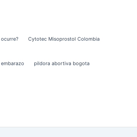
 ocurre?
Cytotec Misoprostol Colombia
el embarazo
pildora abortiva bogota