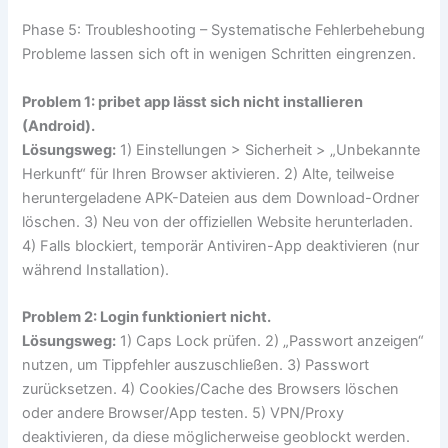
Phase 5: Troubleshooting – Systematische Fehlerbehebung
Probleme lassen sich oft in wenigen Schritten eingrenzen.
Problem 1: pribet app lässt sich nicht installieren
(Android).
Lösungsweg:
1) Einstellungen > Sicherheit > „Unbekannte
Herkunft“ für Ihren Browser aktivieren. 2) Alte, teilweise
heruntergeladene APK-Dateien aus dem Download-Ordner
löschen. 3) Neu von der offiziellen Website herunterladen.
4) Falls blockiert, temporär Antiviren-App deaktivieren (nur
während Installation).
Problem 2: Login funktioniert nicht.
Lösungsweg:
1) Caps Lock prüfen. 2) „Passwort anzeigen“
nutzen, um Tippfehler auszuschließen. 3) Passwort
zurücksetzen. 4) Cookies/Cache des Browsers löschen
oder andere Browser/App testen. 5) VPN/Proxy
deaktivieren, da diese möglicherweise geoblockt werden.