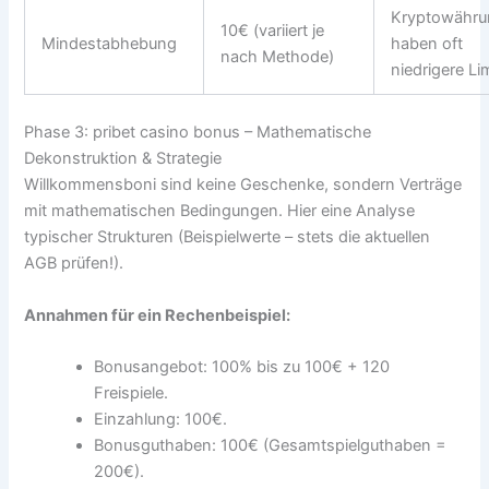
Kryptowähr
10€ (variiert je
Mindestabhebung
haben oft
nach Methode)
niedrigere Lim
Phase 3: pribet casino bonus – Mathematische
Dekonstruktion & Strategie
Willkommensboni sind keine Geschenke, sondern Verträge
mit mathematischen Bedingungen. Hier eine Analyse
typischer Strukturen (Beispielwerte – stets die aktuellen
AGB prüfen!).
Annahmen für ein Rechenbeispiel:
Bonusangebot: 100% bis zu 100€ + 120
Freispiele.
Einzahlung: 100€.
Bonusguthaben: 100€ (Gesamtspielguthaben =
200€).