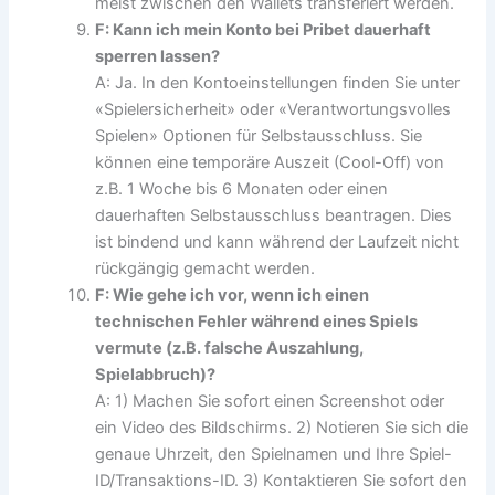
meist zwischen den Wallets transferiert werden.
F: Kann ich mein Konto bei Pribet dauerhaft
sperren lassen?
A: Ja. In den Kontoeinstellungen finden Sie unter
«Spielersicherheit» oder «Verantwortungsvolles
Spielen» Optionen für Selbstausschluss. Sie
können eine temporäre Auszeit (Cool-Off) von
z.B. 1 Woche bis 6 Monaten oder einen
dauerhaften Selbstausschluss beantragen. Dies
ist bindend und kann während der Laufzeit nicht
rückgängig gemacht werden.
F: Wie gehe ich vor, wenn ich einen
technischen Fehler während eines Spiels
vermute (z.B. falsche Auszahlung,
Spielabbruch)?
A: 1) Machen Sie sofort einen Screenshot oder
ein Video des Bildschirms. 2) Notieren Sie sich die
genaue Uhrzeit, den Spielnamen und Ihre Spiel-
ID/Transaktions-ID. 3) Kontaktieren Sie sofort den