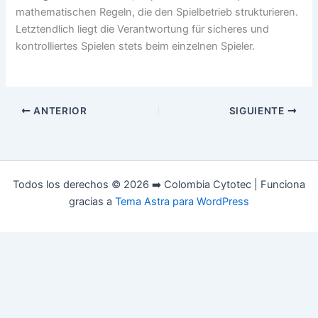
mathematischen Regeln, die den Spielbetrieb strukturieren.
Letztendlich liegt die Verantwortung für sicheres und
kontrolliertes Spielen stets beim einzelnen Spieler.
ANTERIOR
SIGUIENTE
Todos los derechos © 2026 ➡️ Colombia Cytotec | Funciona
gracias a
Tema Astra para WordPress