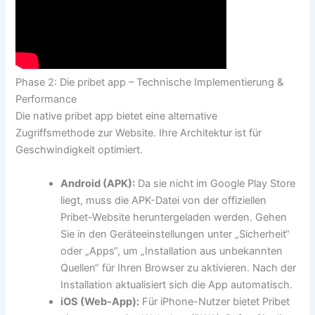
Phase 2: Die pribet app – Technische Implementierung &
Performance
Die native pribet app bietet eine alternative
Zugriffsmethode zur Website. Ihre Architektur ist für
Geschwindigkeit optimiert.
Android (APK):
Da sie nicht im Google Play Store
liegt, muss die APK-Datei von der offiziellen
Pribet-Website heruntergeladen werden. Gehen
Sie in den Geräteeinstellungen unter „Sicherheit“
oder „Apps“, um „Installation aus unbekannten
Quellen“ für Ihren Browser zu aktivieren. Nach der
Installation aktualisiert sich die App automatisch.
iOS (Web-App):
Für iPhone-Nutzer bietet Pribet