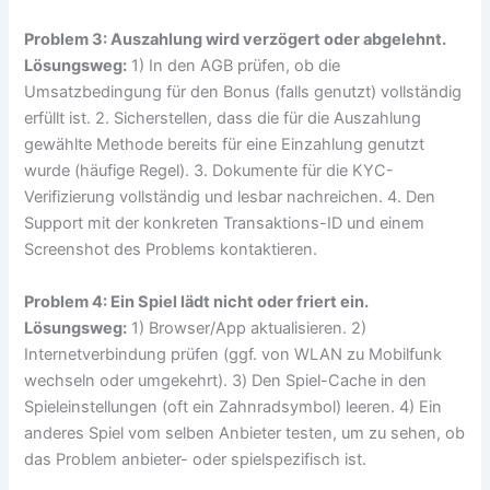
Problem 3: Auszahlung wird verzögert oder abgelehnt.
Lösungsweg:
1) In den AGB prüfen, ob die
Umsatzbedingung für den Bonus (falls genutzt) vollständig
erfüllt ist. 2. Sicherstellen, dass die für die Auszahlung
gewählte Methode bereits für eine Einzahlung genutzt
wurde (häufige Regel). 3. Dokumente für die KYC-
Verifizierung vollständig und lesbar nachreichen. 4. Den
Support mit der konkreten Transaktions-ID und einem
Screenshot des Problems kontaktieren.
Problem 4: Ein Spiel lädt nicht oder friert ein.
Lösungsweg:
1) Browser/App aktualisieren. 2)
Internetverbindung prüfen (ggf. von WLAN zu Mobilfunk
wechseln oder umgekehrt). 3) Den Spiel-Cache in den
Spieleinstellungen (oft ein Zahnradsymbol) leeren. 4) Ein
anderes Spiel vom selben Anbieter testen, um zu sehen, ob
das Problem anbieter- oder spielspezifisch ist.