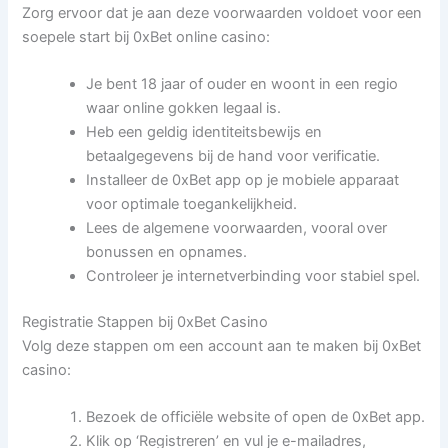
Zorg ervoor dat je aan deze voorwaarden voldoet voor een
soepele start bij 0xBet online casino:
Je bent 18 jaar of ouder en woont in een regio
waar online gokken legaal is.
Heb een geldig identiteitsbewijs en
betaalgegevens bij de hand voor verificatie.
Installeer de 0xBet app op je mobiele apparaat
voor optimale toegankelijkheid.
Lees de algemene voorwaarden, vooral over
bonussen en opnames.
Controleer je internetverbinding voor stabiel spel.
Registratie Stappen bij 0xBet Casino
Volg deze stappen om een account aan te maken bij 0xBet
casino:
Bezoek de officiële website of open de 0xBet app.
Klik op ‘Registreren’ en vul je e-mailadres,