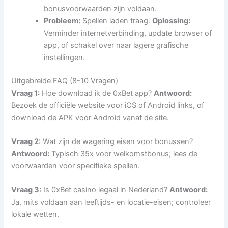
bonusvoorwaarden zijn voldaan.
Probleem:
Spellen laden traag.
Oplossing:
Verminder internetverbinding, update browser of
app, of schakel over naar lagere grafische
instellingen.
Uitgebreide FAQ (8-10 Vragen)
Vraag 1:
Hoe download ik de 0xBet app?
Antwoord:
Bezoek de officiële website voor iOS of Android links, of
download de APK voor Android vanaf de site.
Vraag 2:
Wat zijn de wagering eisen voor bonussen?
Antwoord:
Typisch 35x voor welkomstbonus; lees de
voorwaarden voor specifieke spellen.
Vraag 3:
Is 0xBet casino legaal in Nederland?
Antwoord:
Ja, mits voldaan aan leeftijds- en locatie-eisen; controleer
lokale wetten.