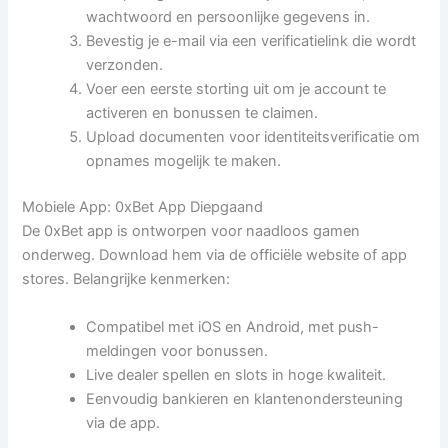
wachtwoord en persoonlijke gegevens in.
Bevestig je e-mail via een verificatielink die wordt
verzonden.
Voer een eerste storting uit om je account te
activeren en bonussen te claimen.
Upload documenten voor identiteitsverificatie om
opnames mogelijk te maken.
Mobiele App: 0xBet App Diepgaand
De 0xBet app is ontworpen voor naadloos gamen
onderweg. Download hem via de officiële website of app
stores. Belangrijke kenmerken:
Compatibel met iOS en Android, met push-
meldingen voor bonussen.
Live dealer spellen en slots in hoge kwaliteit.
Eenvoudig bankieren en klantenondersteuning
via de app.