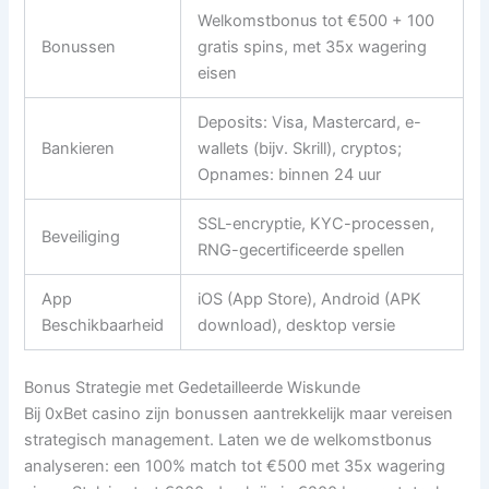
Welkomstbonus tot €500 + 100
Bonussen
gratis spins, met 35x wagering
eisen
Deposits: Visa, Mastercard, e-
Bankieren
wallets (bijv. Skrill), cryptos;
Opnames: binnen 24 uur
SSL-encryptie, KYC-processen,
Beveiliging
RNG-gecertificeerde spellen
App
iOS (App Store), Android (APK
Beschikbaarheid
download), desktop versie
Bonus Strategie met Gedetailleerde Wiskunde
Bij 0xBet casino zijn bonussen aantrekkelijk maar vereisen
strategisch management. Laten we de welkomstbonus
analyseren: een 100% match tot €500 met 35x wagering