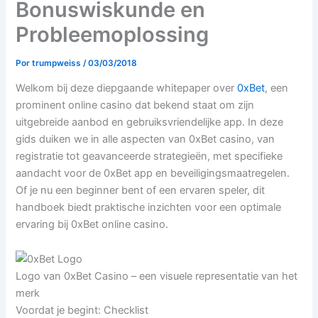
Bonuswiskunde en
Probleemoplossing
Por
trumpweiss
/
03/03/2018
Welkom bij deze diepgaande whitepaper over
0xBet
, een
prominent online casino dat bekend staat om zijn
uitgebreide aanbod en gebruiksvriendelijke app. In deze
gids duiken we in alle aspecten van 0xBet casino, van
registratie tot geavanceerde strategieën, met specifieke
aandacht voor de 0xBet app en beveiligingsmaatregelen.
Of je nu een beginner bent of een ervaren speler, dit
handboek biedt praktische inzichten voor een optimale
ervaring bij 0xBet online casino.
Logo van 0xBet Casino – een visuele representatie van het
merk
Voordat je begint: Checklist