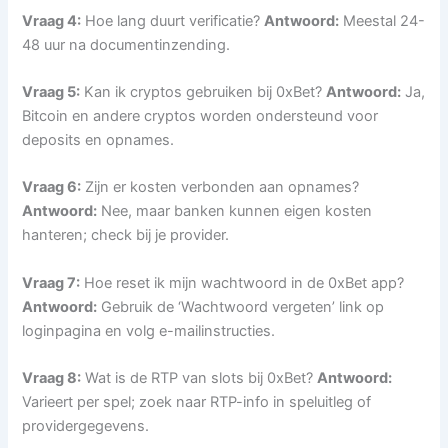
Vraag 4:
Hoe lang duurt verificatie?
Antwoord:
Meestal 24-
48 uur na documentinzending.
Vraag 5:
Kan ik cryptos gebruiken bij 0xBet?
Antwoord:
Ja,
Bitcoin en andere cryptos worden ondersteund voor
deposits en opnames.
Vraag 6:
Zijn er kosten verbonden aan opnames?
Antwoord:
Nee, maar banken kunnen eigen kosten
hanteren; check bij je provider.
Vraag 7:
Hoe reset ik mijn wachtwoord in de 0xBet app?
Antwoord:
Gebruik de ‘Wachtwoord vergeten’ link op
loginpagina en volg e-mailinstructies.
Vraag 8:
Wat is de RTP van slots bij 0xBet?
Antwoord:
Varieert per spel; zoek naar RTP-info in speluitleg of
providergegevens.