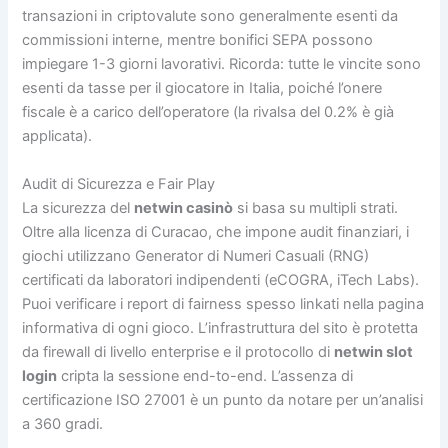
transazioni in criptovalute sono generalmente esenti da
commissioni interne, mentre bonifici SEPA possono
impiegare 1-3 giorni lavorativi. Ricorda: tutte le vincite sono
esenti da tasse per il giocatore in Italia, poiché l’onere
fiscale è a carico dell’operatore (la rivalsa del 0.2% è già
applicata).
Audit di Sicurezza e Fair Play
La sicurezza del
netwin casinò
si basa su multipli strati.
Oltre alla licenza di Curacao, che impone audit finanziari, i
giochi utilizzano Generator di Numeri Casuali (RNG)
certificati da laboratori indipendenti (eCOGRA, iTech Labs).
Puoi verificare i report di fairness spesso linkati nella pagina
informativa di ogni gioco. L’infrastruttura del sito è protetta
da firewall di livello enterprise e il protocollo di
netwin slot
login
cripta la sessione end-to-end. L’assenza di
certificazione ISO 27001 è un punto da notare per un’analisi
a 360 gradi.