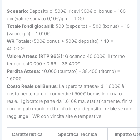
Scenario:
Deposito di 500€, ricevi 500€ di bonus + 100
giri (valore stimato 0,10€/giro = 10€).
Totale fondi giocabili:
500 (deposito) + 500 (bonus) + 10
(valore giri) = 1.010€.
WR Totale:
(500€ bonus + 500€ deposito) * 40 =
40.000€.
Valore Atteso (RTP 96%):
Giocando 40.000€, il ritorno
teorico è 40.000 * 0.96 = 38.400€.
Perdita Attesa:
40.000 (puntato) – 38.400 (ritorno) =
1.600€.
Costo Reale del Bonus:
La «perdita attesa» di 1.600€ è il
costo per tentare di convertire i 500€ bonus in denaro
reale. Il giocatore parte da 1.010€ ma, statisticamente, finirà
con un patrimonio netto inferiore al deposito iniziale se non
raggiunge il WR con vincite alte e tempestive.
Caratteristica
Specifica Tecnica
Impatto Ut