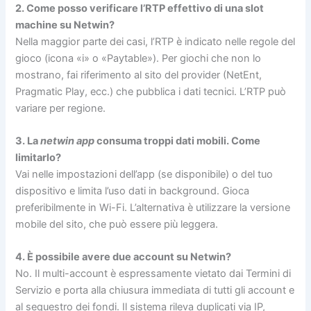
2. Come posso verificare l’RTP effettivo di una slot
machine su Netwin?
Nella maggior parte dei casi, l’RTP è indicato nelle regole del
gioco (icona «i» o «Paytable»). Per giochi che non lo
mostrano, fai riferimento al sito del provider (NetEnt,
Pragmatic Play, ecc.) che pubblica i dati tecnici. L’RTP può
variare per regione.
3. La
netwin app
consuma troppi dati mobili. Come
limitarlo?
Vai nelle impostazioni dell’app (se disponibile) o del tuo
dispositivo e limita l’uso dati in background. Gioca
preferibilmente in Wi-Fi. L’alternativa è utilizzare la versione
mobile del sito, che può essere più leggera.
4. È possibile avere due account su Netwin?
No. Il multi-account è espressamente vietato dai Termini di
Servizio e porta alla chiusura immediata di tutti gli account e
al sequestro dei fondi. Il sistema rileva duplicati via IP,