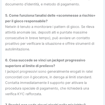
documento d’identità, e metodo di pagamento.
5. Come funziona l’analisi delle «scommesse a rischio»
per il gioco responsabile?
Netwin è tenuto a monitorare i pattern di gioco. Se rileva
attività anomale (es. depositi alti e puntate massime
consecutive in breve tempo), può avviare un contatto
proattivo per verificare la situazione e offrire strumenti di
autolimitazione.
6. Cosa succede se vinci un jackpot progressivo
superiore al limite di prelievo?
I jackpot progressivi sono generalmente erogati in ratei
concordati con il giocatore, in deroga ai limiti standard.
Contatta immediatamente il supporto per attivare la
procedura speciale di pagamento, che richiederà una
verifica KYC rafforzata.