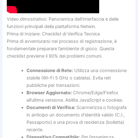
Video dimostrativo: Panoramica dell’interfaccia e delle
funzioni principali della piattaforma Netwin.
Prima di Iniziare: Checklist di Verifica Tecnica
Prima di avventurarsi nel processo di registrazione, è
fondamentale preparare l’ambiente di gioco. Questa
checklist previene il 90% dei problemi comuni.
Connessione di Rete:
Utilizza una connessione
stabile (Wi-Fi 5 GHz o cablata). Evita reti
pubbliche per transazioni.
Browser Aggiornato:
Chrome/Edge/Firefox
all’ultima versione. Abilita JavaScript e cookies.
Documenti di Verifica:
Scannerizza o fotografa
in anticipo un documento d’identità valido (C.I.,
Passaporto) e una prova di residenza (bolletta)
recente.
Dispositivo Compatibile:
Per l’esperienza