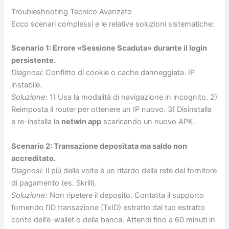
Troubleshooting Tecnico Avanzato
Ecco scenari complessi e le relative soluzioni sistematiche:
Scenario 1: Errore «Sessione Scaduta» durante il login
persistente.
Diagnosi:
Conflitto di cookie o cache danneggiata. IP
instabile.
Soluzione:
1) Usa la modalità di navigazione in incognito. 2)
Reimposta il router per ottenere un IP nuovo. 3) Disinstalla
e re-installa la
netwin app
scaricando un nuovo APK.
Scenario 2: Transazione depositata ma saldo non
accreditato.
Diagnosi:
Il più delle volte è un ritardo della rete del fornitore
di pagamento (es. Skrill).
Soluzione:
Non ripetere il deposito. Contatta il supporto
fornendo l’ID transazione (TxID) estratto dal tuo estratto
conto dell’e-wallet o della banca. Attendi fino a 60 minuti in