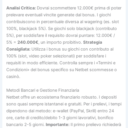
Analisi Critica:
Dovrai scommettere 12.000€ prima di poter
prelevare eventuali vincite generate dal bonus. I giochi
contribuiscono in percentuale diversa al wagering (es. slot
100%, blackjack 5%). Se giochi solo blackjack (contributo
5%), per soddisfare il requisito dovrai puntare: 12.000€ /
5% =
240.000€
, un importo proibitivo.
Strategia
Consigliata:
Utilizza i bonus su giochi con contributo al
100% (slot, video poker selezionati) per soddisfare i
requisiti in modo efficiente. Controlla sempre i «Termini e
Condizioni» del bonus specifico su Netbet scommesse o
casinò.
Metodi Bancari e Gestione Finanziaria
Netbet offre un ecosistema finanziario robusto. I depositi
sono quasi sempre istantanei e gratuiti. Per i prelievi, i tempi
dipendono dal metodo: e-wallet (PayPal, Skrill) entro 24
ore, carte di credito/debito 1-3 giorni lavorativi, bonifico
bancario 2-5 giorni.
Importante:
Il primo prelievo richiederà