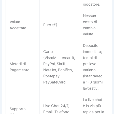
giocatore.
Nessun
Valuta
costo di
Euro (€)
Accettata
cambio
valuta.
Deposito
Carte
immediato;
(Visa/Mastercard),
tempi di
Metodi di
PayPal, Skrill,
prelievo
Pagamento
Neteller, Bonifico,
variano
Postepay,
(istantaneo
PaySafeCard
a 1-3 giorni
lavorativi).
La live chat
Live Chat 24/7,
è la via più
Supporto
Email, Telefono,
rapida per la