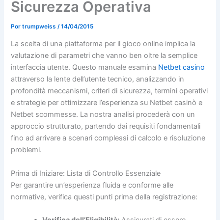
Sicurezza Operativa
Por
trumpweiss
/
14/04/2015
La scelta di una piattaforma per il gioco online implica la
valutazione di parametri che vanno ben oltre la semplice
interfaccia utente. Questo manuale esamina
Netbet casino
attraverso la lente dell’utente tecnico, analizzando in
profondità meccanismi, criteri di sicurezza, termini operativi
e strategie per ottimizzare l’esperienza su Netbet casinò e
Netbet scommesse. La nostra analisi procederà con un
approccio strutturato, partendo dai requisiti fondamentali
fino ad arrivare a scenari complessi di calcolo e risoluzione
problemi.
Prima di Iniziare: Lista di Controllo Essenziale
Per garantire un’esperienza fluida e conforme alle
normative, verifica questi punti prima della registrazione: