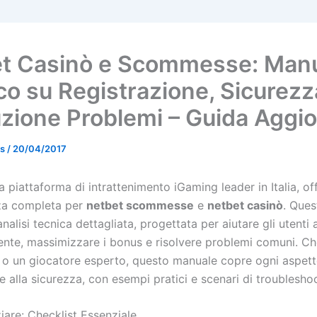
t Casinò e Scommesse: Man
co su Registrazione, Sicurezz
uzione Problemi – Guida Aggi
ss
/
20/04/2017
 piattaforma di intrattenimento iGaming leader in Italia, o
za completa per
netbet scommesse
e
netbet casinò
. Ques
analisi tecnica dettagliata, progettata per aiutare gli utenti 
ente, massimizzare i bonus e risolvere problemi comuni. Che
e o un giocatore esperto, questo manuale copre ogni aspett
e alla sicurezza, con esempi pratici e scenari di troublesho
ziare: Checklist Essenziale