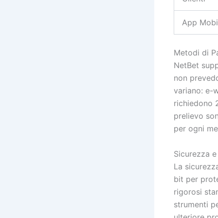
App Mobi
Metodi di P
NetBet suppo
non prevedon
variano: e-
richiedono 2-
prelievo son
per ogni me
Sicurezza 
La sicurezza
bit per prot
rigorosi st
strumenti pe
ulteriore pr