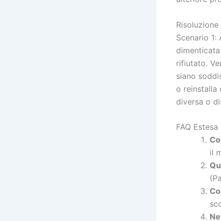
Risoluzione
Scenario 1:
dimenticata»
rifiutato. V
siano soddis
o reinstalla
diversa o d
FAQ Estesa
Co
il 
Qu
(Pa
Co
sc
Ne