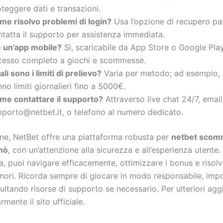
teggere dati e transazioni.
me risolvo problemi di login?
Usa l’opzione di recupero p
ntatta il supporto per assistenza immediata.
è un’app mobile?
Sì, scaricabile da App Store o Google Pla
cesso completo a giochi e scommesse.
li sono i limiti di prelievo?
Varia per metodo; ad esempio, 
no limiti giornalieri fino a 5000€.
me contattare il supporto?
Attraverso live chat 24/7, email
pporto@netbet.it, o telefono al numero dedicato.
one, NetBet offre una piattaforma robusta per
netbet sco
nò
, con un’attenzione alla sicurezza e all’esperienza utent
a, puoi navigare efficacemente, ottimizzare i bonus e risol
nori. Ricorda sempre di giocare in modo responsabile, im
sultando risorse di supporto se necessario. Per ulteriori ag
rmente il sito ufficiale.