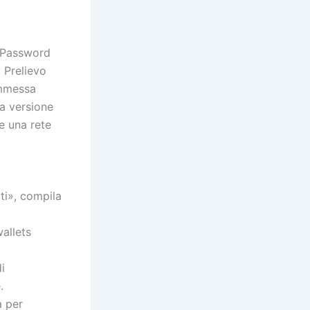
 «Password
 Prelievo
commessa
ma versione
re una rete
ati», compila
allets
i
.
a per