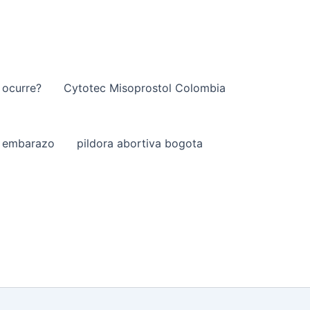
 ocurre?
Cytotec Misoprostol Colombia
el embarazo
pildora abortiva bogota