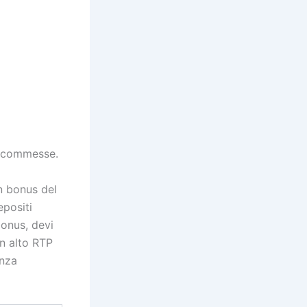
 Scommesse.
n bonus del
epositi
bonus, devi
n alto RTP
enza