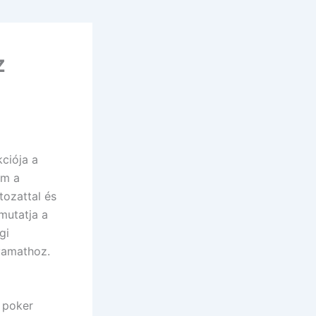
z
ciója a
rm a
tozattal és
mutatja a
gi
yamathoz.
 poker