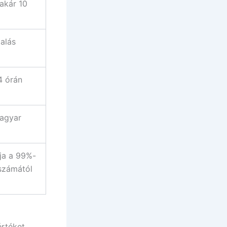
(akár 10
talás
4 órán
magyar
ja a 99%-
 számától
értéket