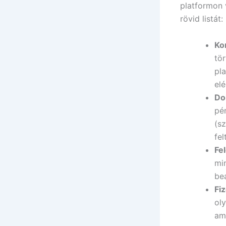
platformon 
rövid listát:
Ko
tö
pl
elé
Do
pé
(sz
fel
Fel
min
beá
Fi
oly
am