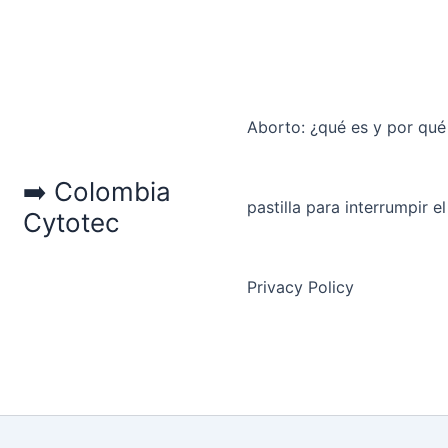
Aborto: ¿qué es y por qué
➡️ Colombia
pastilla para interrumpir 
Cytotec
Privacy Policy