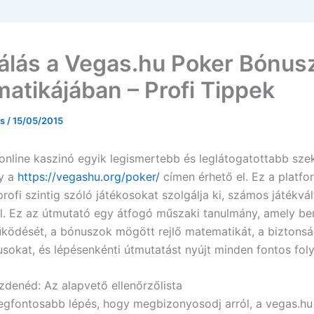
álás a Vegas.hu Poker Bónus
atikájában – Profi Tippek
ss
/
15/05/2015
online kaszinó egyik legismertebb és leglátogatottabb szek
ly a
https://vegashu.org/poker/
címen érhető el. Ez a platfo
rofi szintig szóló játékosokat szolgálja ki, számos játékvál
. Ez az útmutató egy átfogó műszaki tanulmány, amely be
ködését, a bónuszok mögött rejlő matematikát, a biztonsá
okat, és lépésenkénti útmutatást nyújt minden fontos fol
ezdenéd: Az alapvető ellenőrzőlista
legfontosabb lépés, hogy megbizonyosodj arról, a vegas.hu