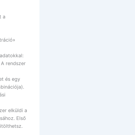
t a
tráció»
adatokkal:
. A rendszer
et és egy
binációja).
ási
er elküldi a
ásához. Első
itölthetsz.