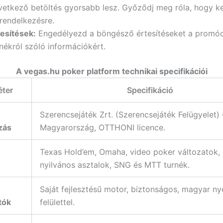
vetkező betöltés gyorsabb lesz. Győződj meg róla, hogy kel
 rendelkezésre.
tesítések:
Engedélyezd a böngésző értesítéseket a promóc
nékról szóló információkért.
A vegas.hu poker platform technikai specifikációi
ter
Specifikáció
Szerencsejáték Zrt. (Szerencsejáték Felügyelet) 
zás
Magyarország, OTTHONI licence.
Texas Hold’em, Omaha, video poker változatok, 
nyilvános asztalok, SNG és MTT turnék.
Saját fejlesztésű motor, biztonságos, magyar ny
tók
felülettel.