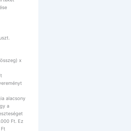
tése
uszt.
 összeg) x
t
nyereményt
ia alacsony
ogy a
eszteséget
.000 Ft. Ez
 Ft