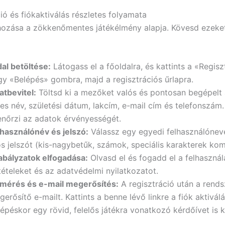
ió és fiókaktiválás részletes folyamata
ehozása a zökkenőmentes játékélmény alapja. Kövesd ezeke
dal betöltése:
Látogass el a főoldalra, és kattints a «Regisz
gy «Belépés» gombra, majd a regisztrációs űrlapra.
atbevitel:
Töltsd ki a mezőket valós és pontosan begépelt 
jes név, születési dátum, lakcím, e-mail cím és telefonszám
lenőrzi az adatok érvényességét.
lhasználónév és jelszó:
Válassz egy egyedi felhasználónev
s jelszót (kis-nagybetűk, számok, speciális karakterek kom
abályzatok elfogadása:
Olvasd el és fogadd el a felhasznál
tételeket és az adatvédelmi nyilatkozatot.
lmérés és e-mail megerősítés:
A regisztráció után a rendsz
erősítő e-mailt. Kattints a benne lévő linkre a fiók aktivál
épéskor egy rövid, felelős játékra vonatkozó kérdőívet is k