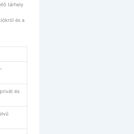
lő tárhely
iókról és a
–
privát és
elvű