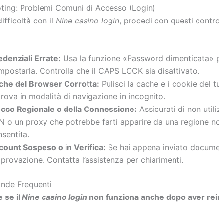
ting: Problemi Comuni di Accesso (Login)
difficoltà con il
Nine casino login
, procedi con questi control
edenziali Errate:
Usa la funzione «Password dimenticata» 
mpostarla. Controlla che il CAPS LOCK sia disattivato.
che del Browser Corrotta:
Pulisci la cache e i cookie del 
rova in modalità di navigazione in incognito.
occo Regionale o della Connessione:
Assicurati di non util
N o un proxy che potrebbe farti apparire da una regione n
sentita.
count Sospeso o in Verifica:
Se hai appena inviato documen
pprovazione. Contatta l’assistenza per chiarimenti.
nde Frequenti
 se il
Nine casino login
non funziona anche dopo aver rei