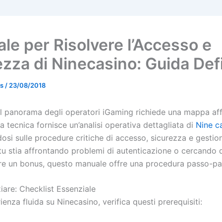
le per Risolvere l’Accesso e
ezza di Ninecasino: Guida Defi
ss
/
23/08/2018
l panorama degli operatori iGaming richiede una mappa aff
 tecnica fornisce un’analisi operativa dettagliata di
Nine c
osi sulle procedure critiche di accesso, sicurezza e gestio
tu stia affrontando problemi di autenticazione o cercando 
e un bonus, questo manuale offre una procedura passo-pa
ziare: Checklist Essenziale
ienza fluida su Ninecasino, verifica questi prerequisiti: