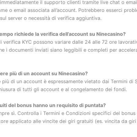
immediatamente il supporto clienti tramite live chat o emai
ame o email associata all’account. Potrebbero esserci probl
ul server o necessità di verifica aggiuntiva.
empo richiede la verifica dell’account su Ninecasino?
i verifica KYC possono variare dalle 24 alle 72 ore lavorati
he i documenti inviati siano leggibili e completi per accelera
ere più di un account su Ninecasino?
e più di un account è espressamente vietato dai Termini di S
hiusura di tutti gli account e al congelamento dei fondi.
atuiti del bonus hanno un requisito di puntata?
pre sì. Controlla i Termini e Condizioni specifici del bonus
tore applicato alle vincite dei giri gratuiti (es. vincita da giri