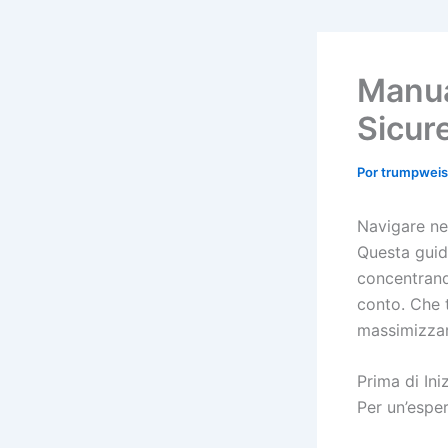
Manua
Sicur
Por
trumpwei
Navigare ne
Questa guida
concentrand
conto. Che 
massimizzar
Prima di Ini
Per un’esper