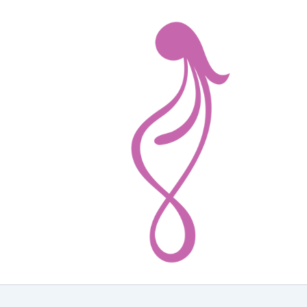
Ir
al
contenido