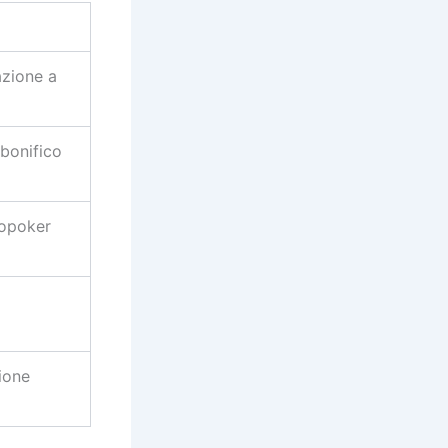
azione a
 bonifico
deopoker
ione