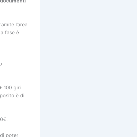
oi documenti
amite l’area
ta fase è
o
 100 giri
posito è di
50€.
di poter