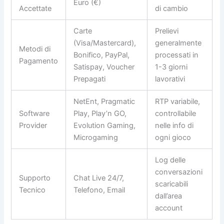
Euro (€)
Accettate
di cambio
Carte
Prelievi
(Visa/Mastercard),
generalmente
Metodi di
Bonifico, PayPal,
processati in
Pagamento
Satispay, Voucher
1-3 giorni
Prepagati
lavorativi
NetEnt, Pragmatic
RTP variabile,
Software
Play, Play’n GO,
controllabile
Provider
Evolution Gaming,
nelle info di
Microgaming
ogni gioco
Log delle
conversazioni
Supporto
Chat Live 24/7,
scaricabili
Tecnico
Telefono, Email
dall’area
account