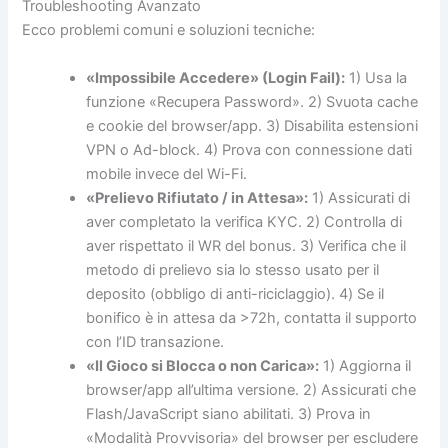
Troubleshooting Avanzato
Ecco problemi comuni e soluzioni tecniche:
«Impossibile Accedere» (Login Fail):
1) Usa la
funzione «Recupera Password». 2) Svuota cache
e cookie del browser/app. 3) Disabilita estensioni
VPN o Ad-block. 4) Prova con connessione dati
mobile invece del Wi-Fi.
«Prelievo Rifiutato / in Attesa»:
1) Assicurati di
aver completato la verifica KYC. 2) Controlla di
aver rispettato il WR del bonus. 3) Verifica che il
metodo di prelievo sia lo stesso usato per il
deposito (obbligo di anti-riciclaggio). 4) Se il
bonifico è in attesa da >72h, contatta il supporto
con l’ID transazione.
«Il Gioco si Blocca o non Carica»:
1) Aggiorna il
browser/app all’ultima versione. 2) Assicurati che
Flash/JavaScript siano abilitati. 3) Prova in
«Modalità Provvisoria» del browser per escludere