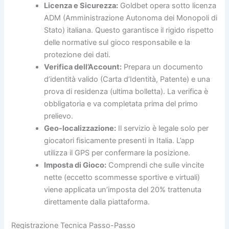
Licenza e Sicurezza:
Goldbet opera sotto licenza
ADM (Amministrazione Autonoma dei Monopoli di
Stato) italiana. Questo garantisce il rigido rispetto
delle normative sul gioco responsabile e la
protezione dei dati.
Verifica dell’Account:
Prepara un documento
d’identità valido (Carta d’Identità, Patente) e una
prova di residenza (ultima bolletta). La verifica è
obbligatoria e va completata prima del primo
prelievo.
Geo-localizzazione:
Il servizio è legale solo per
giocatori fisicamente presenti in Italia. L’app
utilizza il GPS per confermare la posizione.
Imposta di Gioco:
Comprendi che sulle vincite
nette (eccetto scommesse sportive e virtuali)
viene applicata un’imposta del 20% trattenuta
direttamente dalla piattaforma.
Registrazione Tecnica Passo-Passo