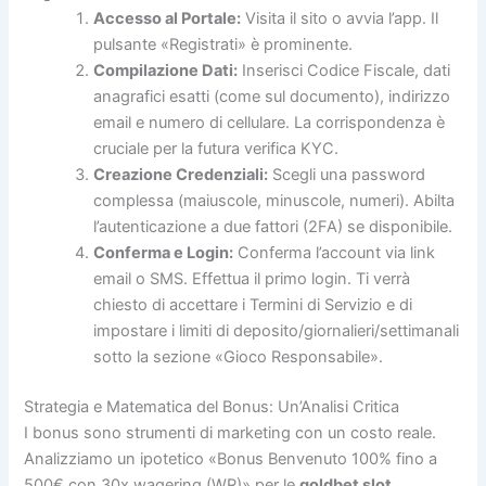
Accesso al Portale:
Visita il sito o avvia l’app. Il
pulsante «Registrati» è prominente.
Compilazione Dati:
Inserisci Codice Fiscale, dati
anagrafici esatti (come sul documento), indirizzo
email e numero di cellulare. La corrispondenza è
cruciale per la futura verifica KYC.
Creazione Credenziali:
Scegli una password
complessa (maiuscole, minuscole, numeri). Abilta
l’autenticazione a due fattori (2FA) se disponibile.
Conferma e Login:
Conferma l’account via link
email o SMS. Effettua il primo login. Ti verrà
chiesto di accettare i Termini di Servizio e di
impostare i limiti di deposito/giornalieri/settimanali
sotto la sezione «Gioco Responsabile».
Strategia e Matematica del Bonus: Un’Analisi Critica
I bonus sono strumenti di marketing con un costo reale.
Analizziamo un ipotetico «Bonus Benvenuto 100% fino a
500€ con 30x wagering (WR)» per le
goldbet slot
.