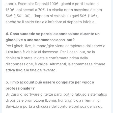
sport). Esempio: Depositi 100€, giochi e porti il saldo a
150€, poi scendi a 70€. La vincita netta massima è stata
50€ (150-100). L’imposta si calcola su quei 50€ (10€),
anche se il saldo finale è inferiore al deposito iniziale.
4. Cosa succede se perdo la connessione durante un
gioco live o una scommessa cash-out?
Per i giochi live, la mano/giro viene completata dal server e
il risultato è visibile al riaccesso. Per il cash-out, se la
richiesta è stata inviata e confermata prima della
disconnessione, è valida. Altrimenti, la scommessa rimane
attiva fino alla fine dell’evento.
5. Il mio account può essere congelato per «gioco
professionale»?
Sì. L’uso di software di terze parti, bot, o l’abuso sistematico
di bonus e promozioni (bonus hunting) viola i Termini di
Servizio e porta a chiusura del conto e confisca dei saldi.