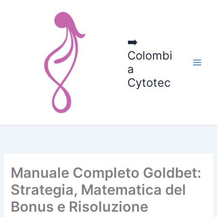
Ir
al
contenido
➡️
Colombi
a
Cytotec
Manuale Completo Goldbet:
Strategia, Matematica del
Bonus e Risoluzione