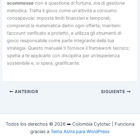
scommesse
non è questione di fortuna, ma di gestione
metodica. Tratta il gioco come un’attività a consumo
consapevole: imposta limiti finanziari e temporali,
comprendi la matematica dietro ogni offerta, mantieni
l’account verificato e protetto, e utilizza gli strumenti di
gioco responsabile come parte integrante della tua
strategia. Questo manuale ti fornisce il framework tecnico;
spetta a te applicarlo con disciplina per un’esperienza
sostenibile e, si spera, gratificante.
ANTERIOR
SIGUIENTE
Todos los derechos © 2026 ➡️ Colombia Cytotec | Funciona
gracias a
Tema Astra para WordPress