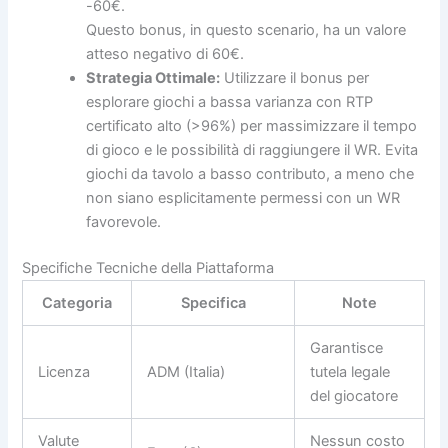
-60€.
Questo bonus, in questo scenario, ha un valore
atteso negativo di 60€.
Strategia Ottimale:
Utilizzare il bonus per
esplorare giochi a bassa varianza con RTP
certificato alto (>96%) per massimizzare il tempo
di gioco e le possibilità di raggiungere il WR. Evita
giochi da tavolo a basso contributo, a meno che
non siano esplicitamente permessi con un WR
favorevole.
Specifiche Tecniche della Piattaforma
Categoria
Specifica
Note
Garantisce
Licenza
ADM (Italia)
tutela legale
del giocatore
Valute
Nessun costo