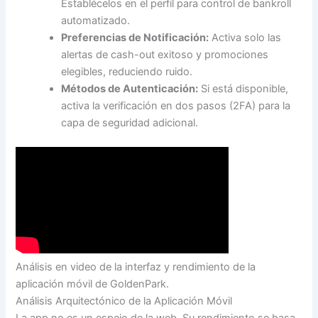
Establécelos en el perfil para control de bankroll
automatizado.
Preferencias de Notificación:
Activa solo las
alertas de cash-out exitoso y promociones
elegibles, reduciendo ruido.
Métodos de Autenticación:
Si está disponible,
activa la verificación en dos pasos (2FA) para la
capa de seguridad adicional.
Análisis en video de la interfaz y rendimiento de la
aplicación móvil de GoldenPark.
Análisis Arquitectónico de la Aplicación Móvil