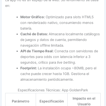
La app no es un espejo de la web. Su rendimiento se basa
en:
Motor Gráfico:
Optimizado para slots HTML5
con renderizado nativo, consumiendo menos
batería.
Caché de Datos:
Almacena localmente catálogos
de juegos y datos de cuenta, permitiendo
navegación offline limitada.
API de Tiempo Real:
Conecta con servidores de
deportes para odds con latencia inferior a 3
segundos, crítico para
live betting
.
Footprint:
La instalación ocupa ~80MB, pero el
cache puede crecer hasta 1GB. Gestiona el
almacenamiento periódicamente.
Especificaciones Técnicas: App GoldenPark
Impacto en el
Parámetro
Especificación
Usuario