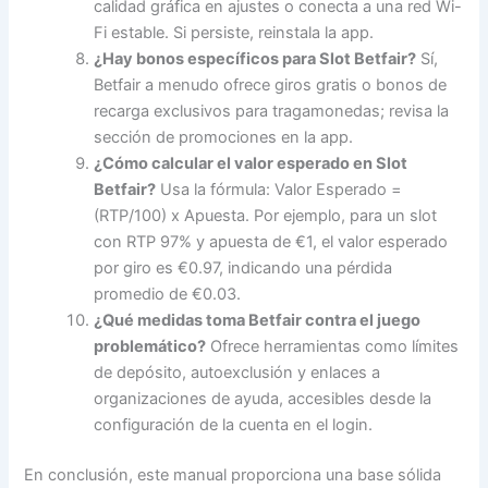
calidad gráfica en ajustes o conecta a una red Wi-
Fi estable. Si persiste, reinstala la app.
¿Hay bonos específicos para Slot Betfair?
Sí,
Betfair a menudo ofrece giros gratis o bonos de
recarga exclusivos para tragamonedas; revisa la
sección de promociones en la app.
¿Cómo calcular el valor esperado en Slot
Betfair?
Usa la fórmula: Valor Esperado =
(RTP/100) x Apuesta. Por ejemplo, para un slot
con RTP 97% y apuesta de €1, el valor esperado
por giro es €0.97, indicando una pérdida
promedio de €0.03.
¿Qué medidas toma Betfair contra el juego
problemático?
Ofrece herramientas como límites
de depósito, autoexclusión y enlaces a
organizaciones de ayuda, accesibles desde la
configuración de la cuenta en el login.
En conclusión, este manual proporciona una base sólida