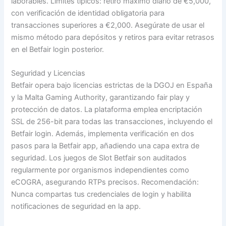
laborables. Límites típicos: retiro máximo diario de €5,000,
con verificación de identidad obligatoria para
transacciones superiores a €2,000. Asegúrate de usar el
mismo método para depósitos y retiros para evitar retrasos
en el Betfair login posterior.
Seguridad y Licencias
Betfair opera bajo licencias estrictas de la DGOJ en España
y la Malta Gaming Authority, garantizando fair play y
protección de datos. La plataforma emplea encriptación
SSL de 256-bit para todas las transacciones, incluyendo el
Betfair login. Además, implementa verificación en dos
pasos para la Betfair app, añadiendo una capa extra de
seguridad. Los juegos de Slot Betfair son auditados
regularmente por organismos independientes como
eCOGRA, asegurando RTPs precisos. Recomendación:
Nunca compartas tus credenciales de login y habilita
notificaciones de seguridad en la app.