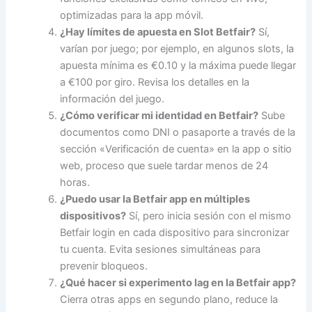
optimizadas para la app móvil.
¿Hay límites de apuesta en Slot Betfair?
Sí,
varían por juego; por ejemplo, en algunos slots, la
apuesta mínima es €0.10 y la máxima puede llegar
a €100 por giro. Revisa los detalles en la
información del juego.
¿Cómo verificar mi identidad en Betfair?
Sube
documentos como DNI o pasaporte a través de la
sección «Verificación de cuenta» en la app o sitio
web, proceso que suele tardar menos de 24
horas.
¿Puedo usar la Betfair app en múltiples
dispositivos?
Sí, pero inicia sesión con el mismo
Betfair login en cada dispositivo para sincronizar
tu cuenta. Evita sesiones simultáneas para
prevenir bloqueos.
¿Qué hacer si experimento lag en la Betfair app?
Cierra otras apps en segundo plano, reduce la