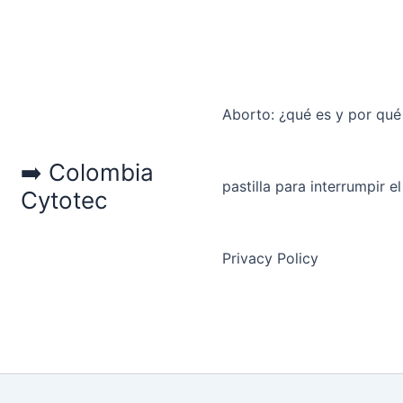
Aborto: ¿qué es y por qué
➡️ Colombia
pastilla para interrumpir 
Cytotec
Privacy Policy