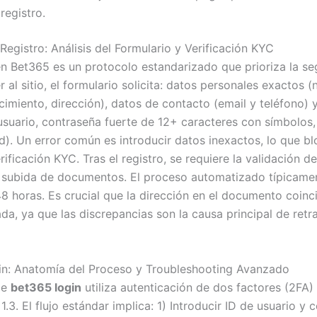
registro.
Registro: Análisis del Formulario y Verificación KYC
 en Bet365 es un protocolo estandarizado que prioriza la se
 al sitio, el formulario solicita: datos personales exactos 
imiento, dirección), datos de contacto (email y teléfono) y
usuario, contraseña fuerte de 12+ caracteres con símbolos,
d). Un error común es introducir datos inexactos, lo que bl
rificación KYC. Tras el registro, se requiere la validación d
 subida de documentos. El proceso automatizado típicame
48 horas. Es crucial que la dirección en el documento coinc
da, ya que las discrepancias son la causa principal de retr
n: Anatomía del Proceso y Troubleshooting Avanzado
de
bet365 login
utiliza autenticación de dos factores (2FA)
1.3. El flujo estándar implica: 1) Introducir ID de usuario y 