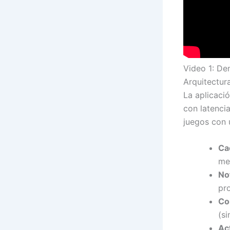
Video 1: De
Arquitectur
La aplicaci
con latenci
juegos con 
Ca
me
No
pr
Co
(s
Ac