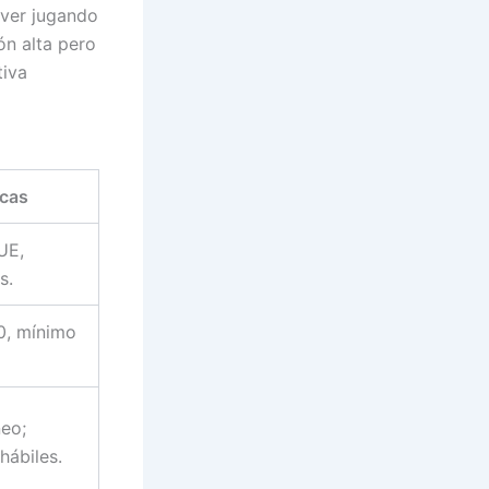
over jugando
ón alta pero
tiva
cas
UE,
s.
30, mínimo
neo;
 hábiles.