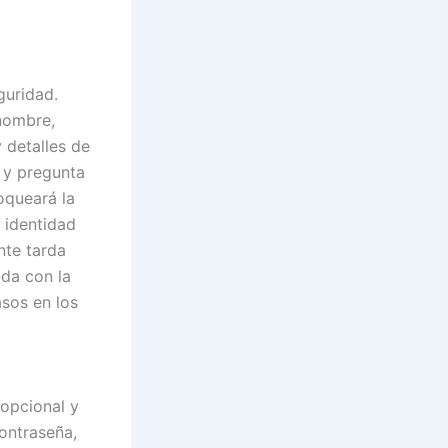
guridad.
(nombre,
 detalles de
 y pregunta
oqueará la
e identidad
nte tarda
ida con la
asos en los
 opcional y
contraseña,