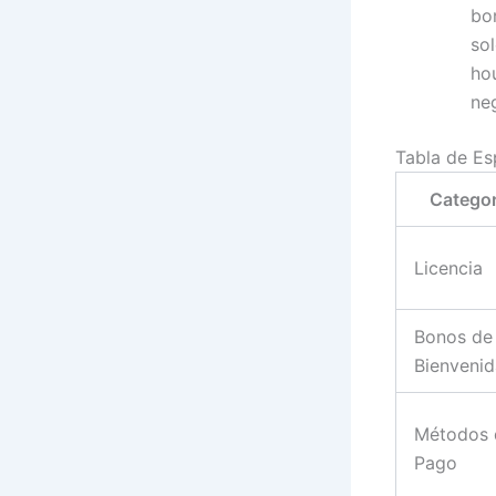
bon
sol
hou
neg
Tabla de Es
Categor
Licencia
Bonos de
Bienvenid
Métodos 
Pago