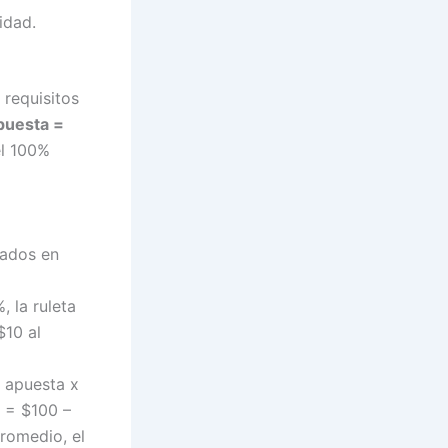
idad.
requisitos
puesta =
el 100%
gados en
 la ruleta
$10 al
 apuesta x
 = $100 –
promedio, el