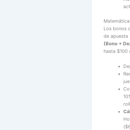
ac
Matemáticas
Los bonos d
de apuesta (
(Bono + Dep
hasta $100 
De
Re
jue
Co
10%
rol
Cá
Ho
($