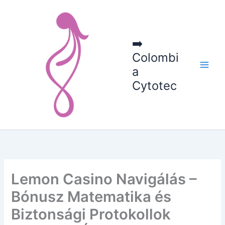
Ir
al
contenido
➡️
Colombi
a
Cytotec
Lemon Casino Navigálás –
Bónusz Matematika és
Biztonsági Protokollok