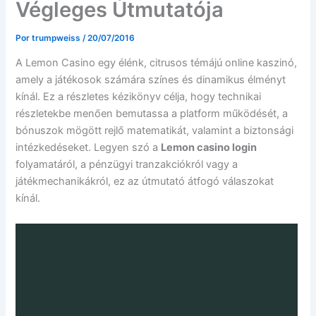
Végleges Útmutatója
Por
trumpweiss
/
20/07/2016
A Lemon Casino egy élénk, citrusos témájú online kaszinó,
amely a játékosok számára színes és dinamikus élményt
kínál. Ez a részletes kézikönyv célja, hogy technikai
részletekbe menően bemutassa a platform működését, a
bónuszok mögött rejlő matematikát, valamint a biztonsági
intézkedéseket. Legyen szó a
Lemon casino login
folyamatáról, a pénzügyi tranzakciókról vagy a
játékmechanikákról, ez az útmutató átfogó válaszokat
kínál.