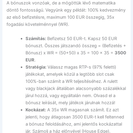
A bónuszok vonzóak, de a mögöttük lévő matematika
döntő fontosságú. Vegyünk egy példát: 100% kedvezmény
az első befizetésre, maximum 100 EUR összegig, 35x
fogadási követelménnyel (WR).
Számítás:
Befizetsz 50 EUR-t. Kapsz 50 EUR
bónuszt. Összes játszandó összeg = (Befizetés +
Bónusz) x WR = (50+50) x 35 = 100 x 35 =
3500
EUR
.
Stratégia:
Válassz magas RTP-s (97% feletti)
játékokat, amelyek közül a legtöbb slot csak
100%-ban számít a WR teljesítéséhez. A rulett
vagy blackjack általában alacsonyabb százalékkal
járul hozzá, vagy egyáltalán nem. Olvasd el a
bónusz leírását, mely játékok járulnak hozzá!
Kockázat:
A 35x WR magasnak számít. Ez azt
jelenti, hogy átlagosan 3500 EUR-t kell feltenned
a bónusz feloldásához, ami jelentős kockázattal
jár. Számolj a ház előnyével (House Edge).