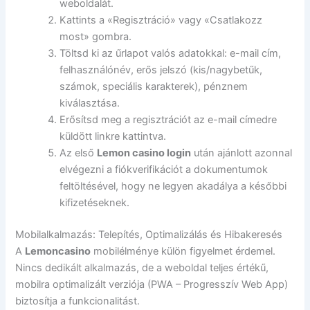
weboldalát.
Kattints a «Regisztráció» vagy «Csatlakozz
most» gombra.
Töltsd ki az űrlapot valós adatokkal: e-mail cím,
felhasználónév, erős jelszó (kis/nagybetűk,
számok, speciális karakterek), pénznem
kiválasztása.
Erősítsd meg a regisztrációt az e-mail címedre
küldött linkre kattintva.
Az első
Lemon casino login
után ajánlott azonnal
elvégezni a fiókverifikációt a dokumentumok
feltöltésével, hogy ne legyen akadálya a későbbi
kifizetéseknek.
Mobilalkalmazás: Telepítés, Optimalizálás és Hibakeresés
A
Lemoncasino
mobilélménye külön figyelmet érdemel.
Nincs dedikált alkalmazás, de a weboldal teljes értékű,
mobilra optimalizált verziója (PWA – Progresszív Web App)
biztosítja a funkcionalitást.