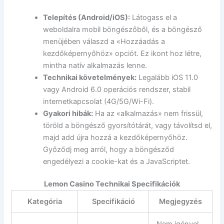
Telepítés (Android/iOS):
Látogass el a
weboldalra mobil böngészőből, és a böngésző
menüjében válaszd a «Hozzáadás a
kezdőképernyőhöz» opciót. Ez ikont hoz létre,
mintha natív alkalmazás lenne.
Technikai követelmények:
Legalább iOS 11.0
vagy Android 6.0 operációs rendszer, stabil
internetkapcsolat (4G/5G/Wi-Fi).
Gyakori hibák:
Ha az «alkalmazás» nem frissül,
töröld a böngésző gyorsítótárát, vagy távolítsd el,
majd add újra hozzá a kezdőképernyőhöz.
Győződj meg arról, hogy a böngésződ
engedélyezi a cookie-kat és a JavaScriptet.
Lemon Casino Technikai Specifikációk
Kategória
Specifikáció
Megjegyzés