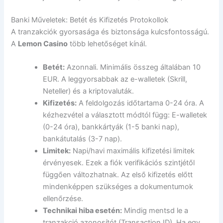
Banki Műveletek: Betét és Kifizetés Protokollok
A tranzakciók gyorsasága és biztonsága kulcsfontosságú.
A
Lemon Casino
több lehetőséget kínál.
Betét:
Azonnali. Minimális összeg általában 10
EUR. A leggyorsabbak az e-walletek (Skrill,
Neteller) és a kriptovaluták.
Kifizetés:
A feldolgozás időtartama 0-24 óra. A
kézhezvétel a választott módtól függ: E-walletek
(0-24 óra), bankkártyák (1-5 banki nap),
bankátutalás (3-7 nap).
Limitek:
Napi/havi maximális kifizetési limitek
érvényesek. Ezek a fiók verifikációs szintjétől
függően változhatnak. Az első kifizetés előtt
mindenképpen szükséges a dokumentumok
ellenőrzése.
Technikai hiba esetén:
Mindig mentsd le a
tranzakció azonosítót (Transaction ID). Ha egy