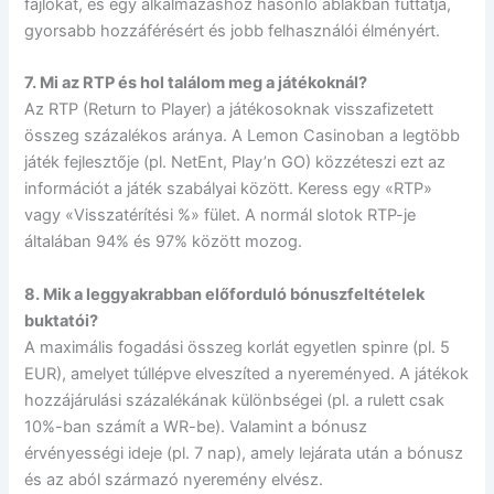
fájlokat, és egy alkalmazáshoz hasonló ablakban futtatja,
gyorsabb hozzáférésért és jobb felhasználói élményért.
7. Mi az RTP és hol találom meg a játékoknál?
Az RTP (Return to Player) a játékosoknak visszafizetett
összeg százalékos aránya. A Lemon Casinoban a legtöbb
játék fejlesztője (pl. NetEnt, Play’n GO) közzéteszi ezt az
információt a játék szabályai között. Keress egy «RTP»
vagy «Visszatérítési %» fület. A normál slotok RTP-je
általában 94% és 97% között mozog.
8. Mik a leggyakrabban előforduló bónuszfeltételek
buktatói?
A maximális fogadási összeg korlát egyetlen spinre (pl. 5
EUR), amelyet túllépve elveszíted a nyereményed. A játékok
hozzájárulási százalékának különbségei (pl. a rulett csak
10%-ban számít a WR-be). Valamint a bónusz
érvényességi ideje (pl. 7 nap), amely lejárata után a bónusz
és az aból származó nyeremény elvész.