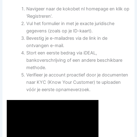
Navigeer naar de kokobet nl homepage en klik op
‘Registreren’.
Vul het formulier in met je exacte juridische
gegevens (zoals op je ID-kaart).
Bevestig je e-mailadres via de link in de
ontvangen e-mail.
Stort een eerste bedrag via iDEAL,
bankoverschrijving of een andere beschikbare
methode.
Verifieer je account proactief door je documenten
naar KYC (Know Your Customer) te uploaden
vóór je eerste opnameverzoek.