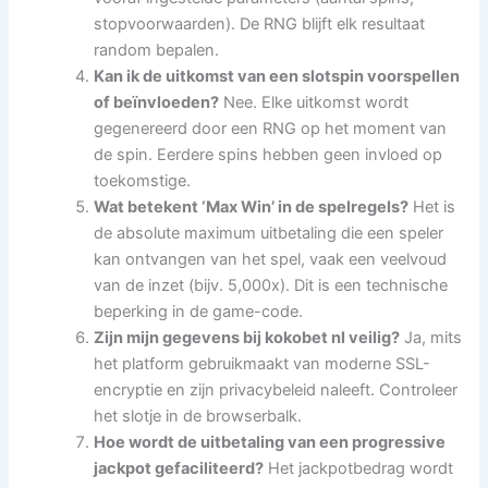
stopvoorwaarden). De RNG blijft elk resultaat
random bepalen.
Kan ik de uitkomst van een slotspin voorspellen
of beïnvloeden?
Nee. Elke uitkomst wordt
gegenereerd door een RNG op het moment van
de spin. Eerdere spins hebben geen invloed op
toekomstige.
Wat betekent ‘Max Win’ in de spelregels?
Het is
de absolute maximum uitbetaling die een speler
kan ontvangen van het spel, vaak een veelvoud
van de inzet (bijv. 5,000x). Dit is een technische
beperking in de game-code.
Zijn mijn gegevens bij kokobet nl veilig?
Ja, mits
het platform gebruikmaakt van moderne SSL-
encryptie en zijn privacybeleid naleeft. Controleer
het slotje in de browserbalk.
Hoe wordt de uitbetaling van een progressive
jackpot gefaciliteerd?
Het jackpotbedrag wordt