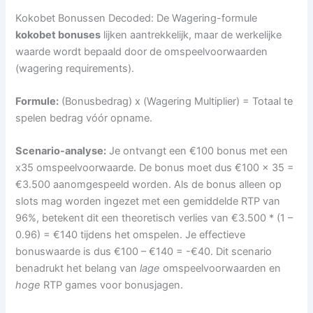
Kokobet Bonussen Decoded: De Wagering-formule
kokobet bonuses
lijken aantrekkelijk, maar de werkelijke
waarde wordt bepaald door de omspeelvoorwaarden
(wagering requirements).
Formule:
(Bonusbedrag) x (Wagering Multiplier) = Totaal te
spelen bedrag vóór opname.
Scenario-analyse:
Je ontvangt een €100 bonus met een
x35 omspeelvoorwaarde. De bonus moet dus €100 x 35 =
€3.500 aanomgespeeld worden. Als de bonus alleen op
slots mag worden ingezet met een gemiddelde RTP van
96%, betekent dit een theoretisch verlies van €3.500 * (1 –
0.96) = €140 tijdens het omspelen. Je effectieve
bonuswaarde is dus €100 – €140 = -€40. Dit scenario
benadrukt het belang van
lage
omspeelvoorwaarden en
hoge
RTP games voor bonusjagen.