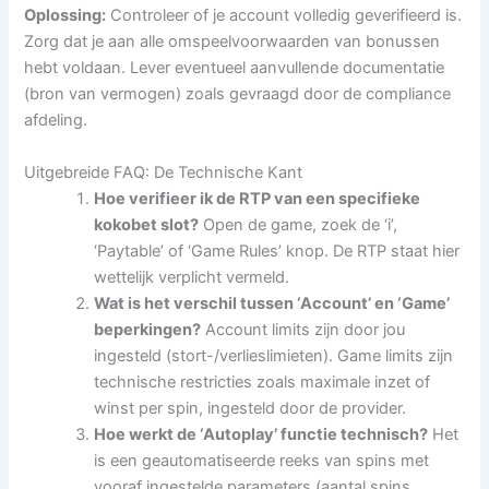
Oplossing:
Controleer of je account volledig geverifieerd is.
Zorg dat je aan alle omspeelvoorwaarden van bonussen
hebt voldaan. Lever eventueel aanvullende documentatie
(bron van vermogen) zoals gevraagd door de compliance
afdeling.
Uitgebreide FAQ: De Technische Kant
Hoe verifieer ik de RTP van een specifieke
kokobet slot?
Open de game, zoek de ‘i’,
‘Paytable’ of ‘Game Rules’ knop. De RTP staat hier
wettelijk verplicht vermeld.
Wat is het verschil tussen ‘Account’ en ‘Game’
beperkingen?
Account limits zijn door jou
ingesteld (stort-/verlieslimieten). Game limits zijn
technische restricties zoals maximale inzet of
winst per spin, ingesteld door de provider.
Hoe werkt de ‘Autoplay’ functie technisch?
Het
is een geautomatiseerde reeks van spins met
vooraf ingestelde parameters (aantal spins,