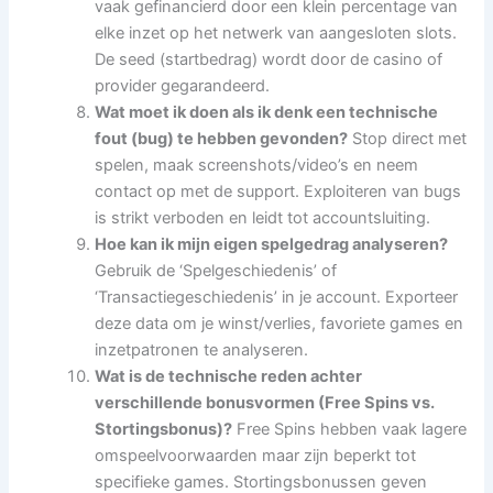
vaak gefinancierd door een klein percentage van
elke inzet op het netwerk van aangesloten slots.
De seed (startbedrag) wordt door de casino of
provider gegarandeerd.
Wat moet ik doen als ik denk een technische
fout (bug) te hebben gevonden?
Stop direct met
spelen, maak screenshots/video’s en neem
contact op met de support. Exploiteren van bugs
is strikt verboden en leidt tot accountsluiting.
Hoe kan ik mijn eigen spelgedrag analyseren?
Gebruik de ‘Spelgeschiedenis’ of
‘Transactiegeschiedenis’ in je account. Exporteer
deze data om je winst/verlies, favoriete games en
inzetpatronen te analyseren.
Wat is de technische reden achter
verschillende bonusvormen (Free Spins vs.
Stortingsbonus)?
Free Spins hebben vaak lagere
omspeelvoorwaarden maar zijn beperkt tot
specifieke games. Stortingsbonussen geven