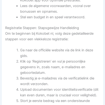
Kokobet app voor optimale prestaties.
Lees de algemene voorwaarden, vooral over
bonussen en opnames.
Stel een budget in en speel verantwoord.
Registratie Stappen: Stapsgewijze Handleiding
Om te beginnen bij Kokobet nl, volg deze gedetailleerde
stappen voor een vlekkeloze registratie:
Ga naar de officiële website via de link in deze
gids.
Klik op ‘Registreren’ en vul je persoonlijke
gegevens in, zoals naam, e-mailadres en
geboortedatum.
Bevestig je e-mailadres via de verificatielink die
wordt verzonden.
Upload documenten voor identiteitsverificatie (dit
kan even duren, maar is cruciaal voor veiligheid).
Stort je eerste bedrag via een ondersteunde