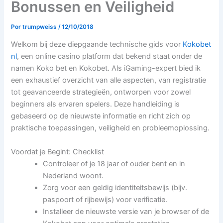
Bonussen en Veiligheid
Por
trumpweiss
/
12/10/2018
Welkom bij deze diepgaande technische gids voor
Kokobet
nl
, een online casino platform dat bekend staat onder de
namen Koko bet en Kokobet. Als iGaming-expert bied ik
een exhaustief overzicht van alle aspecten, van registratie
tot geavanceerde strategieën, ontworpen voor zowel
beginners als ervaren spelers. Deze handleiding is
gebaseerd op de nieuwste informatie en richt zich op
praktische toepassingen, veiligheid en probleemoplossing.
Voordat je Begint: Checklist
Controleer of je 18 jaar of ouder bent en in
Nederland woont.
Zorg voor een geldig identiteitsbewijs (bijv.
paspoort of rijbewijs) voor verificatie.
Installeer de nieuwste versie van je browser of de