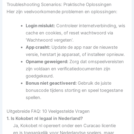
Troubleshooting Scenarios: Praktische Oplossingen
Hier zijn veelvoorkomende problemen en oplossingen:
Login mislukt:
Controleer internetverbinding, wis
cache en cookies, of reset wachtwoord via
‘Wachtwoord vergeten’.
App crasht:
Update de app naar de nieuwste
versie, herstart je apparaat, of installeer opnieuw.
Opname geweigerd:
Zorg dat omspeelvereisten
zijn voldaan en verificatiedocumenten zijn
goedgekeurd.
Bonus niet geactiveerd:
Gebruik de juiste
bonuscode tijdens storting en speel toegestane
spellen.
Uitgebreide FAQ: 10 Veelgestelde Vragen
1. Is Kokobet nl legaal in Nederland?
Ja, Kokobet nl opereert onder een Curacao licentie
en is toegankelijk voor Nederlandse spelers, maar