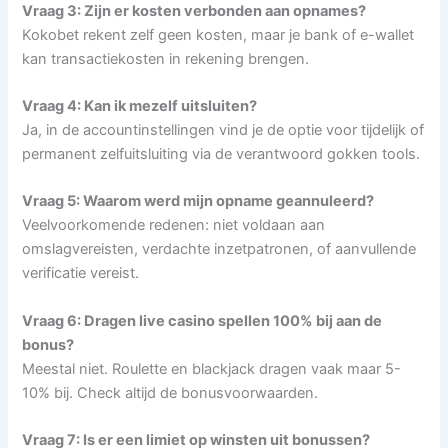
Vraag 3: Zijn er kosten verbonden aan opnames?
Kokobet rekent zelf geen kosten, maar je bank of e-wallet
kan transactiekosten in rekening brengen.
Vraag 4: Kan ik mezelf uitsluiten?
Ja, in de accountinstellingen vind je de optie voor tijdelijk of
permanent zelfuitsluiting via de verantwoord gokken tools.
Vraag 5: Waarom werd mijn opname geannuleerd?
Veelvoorkomende redenen: niet voldaan aan
omslagvereisten, verdachte inzetpatronen, of aanvullende
verificatie vereist.
Vraag 6: Dragen live casino spellen 100% bij aan de
bonus?
Meestal niet. Roulette en blackjack dragen vaak maar 5-
10% bij. Check altijd de bonusvoorwaarden.
Vraag 7: Is er een limiet op winsten uit bonussen?