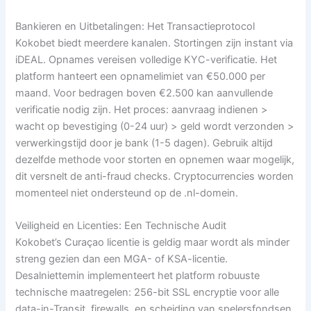
Bankieren en Uitbetalingen: Het Transactieprotocol
Kokobet biedt meerdere kanalen. Stortingen zijn instant via
iDEAL. Opnames vereisen volledige KYC-verificatie. Het
platform hanteert een opnamelimiet van €50.000 per
maand. Voor bedragen boven €2.500 kan aanvullende
verificatie nodig zijn. Het proces: aanvraag indienen >
wacht op bevestiging (0-24 uur) > geld wordt verzonden >
verwerkingstijd door je bank (1-5 dagen). Gebruik altijd
dezelfde methode voor storten en opnemen waar mogelijk,
dit versnelt de anti-fraud checks. Cryptocurrencies worden
momenteel niet ondersteund op de .nl-domein.
Veiligheid en Licenties: Een Technische Audit
Kokobet’s Curaçao licentie is geldig maar wordt als minder
streng gezien dan een MGA- of KSA-licentie.
Desalniettemin implementeert het platform robuuste
technische maatregelen: 256-bit SSL encryptie voor alle
data-in-Transit, firewalls, en scheiding van spelersfondsen