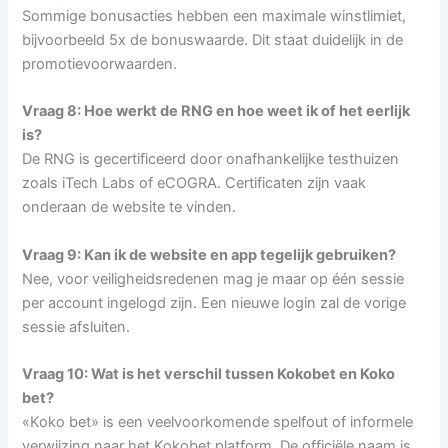
Sommige bonusacties hebben een maximale winstlimiet,
bijvoorbeeld 5x de bonuswaarde. Dit staat duidelijk in de
promotievoorwaarden.
Vraag 8: Hoe werkt de RNG en hoe weet ik of het eerlijk
is?
De RNG is gecertificeerd door onafhankelijke testhuizen
zoals iTech Labs of eCOGRA. Certificaten zijn vaak
onderaan de website te vinden.
Vraag 9: Kan ik de website en app tegelijk gebruiken?
Nee, voor veiligheidsredenen mag je maar op één sessie
per account ingelogd zijn. Een nieuwe login zal de vorige
sessie afsluiten.
Vraag 10: Wat is het verschil tussen Kokobet en Koko
bet?
«Koko bet» is een veelvoorkomende spelfout of informele
verwijzing naar het Kokobet platform. De officiële naam is