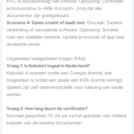
KYC of bonusomslag niet voltooid. Oplossing: Controleer
je bonusstatus in «Mijn Account». Zorg dat alle
documenten zijn goedgekeurd.
Scenario 4: Game crasht of laadt niet.
Oorzaak: Zwakke
verbinding of verouderde software. Oplossing: Schakel
naar een stabieler netwerk. Update je browser of app naar
de laatste versie.
Uitgebreide Veelgestelde Vragen (FAQ)
Vraag 1: Is Kokobet legaal in Nederland?
Kokobet nl opereert onder een Curaçao licentie, wat
toegestaan is totdat een speler een KOA-licentie verkrijgt.
Spelers zijn zelf verantwoordelijk voor naleving van lokale
wetten.
Vraag 2: Hoe lang duurt de verificatie?
Normaal gesproken 12-24 uur na het uploaden van heldere
kopieën van de vereiste documenten.