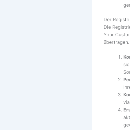
ge
Der Registri
Die Registr
Your Custom
übertragen.
Ko
si
So
Pe
Ih
Ko
via
Er
ak
ge