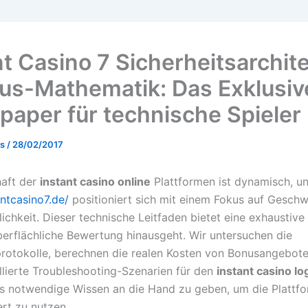
nt Casino 7 Sicherheitsarchit
us-Mathematik: Das Exklusiv
paper für technische Spieler
ss
/
28/02/2017
haft der
instant casino online
Plattformen ist dynamisch, u
antcasino7.de/
positioniert sich mit einem Fokus auf Geschw
ichkeit. Dieser technische Leitfaden bietet eine exhaustive 
berflächliche Bewertung hinausgeht. Wir untersuchen die
protokolle, berechnen die realen Kosten von Bonusangebot
illierte Troubleshooting-Szenarien für den
instant casino lo
as notwendige Wissen an die Hand zu geben, um die Plattfor
ert zu nutzen.