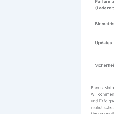
Perform
(Ladezei
Biometri
Updates
Sicherhei
Bonus-Mathe
Willkommens
und Erfolgs
realistisch