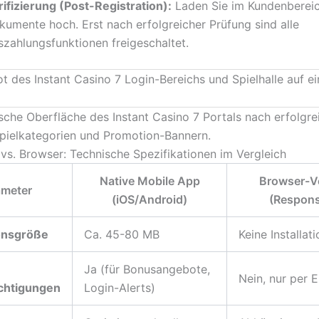
rifizierung (Post-Registration):
Laden Sie im Kundenbereic
kumente hoch. Erst nach erfolgreicher Prüfung sind alle
szahlungsfunktionen freigeschaltet.
ische Oberfläche des Instant Casino 7 Portals nach erfolgr
Spielkategorien und Promotion-Bannern.
vs. Browser: Technische Spezifikationen im Vergleich
Native Mobile App
Browser-V
ameter
(iOS/Android)
(Respons
ionsgröße
Ca. 45-80 MB
Keine Installati
Ja (für Bonusangebote,
Nein, nur per E
chtigungen
Login-Alerts)