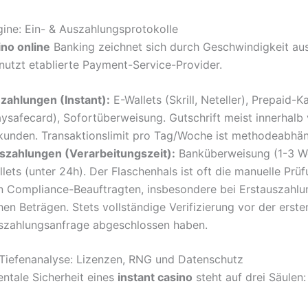
ine: Ein- & Auszahlungsprotokolle
ino online
Banking zeichnet sich durch Geschwindigkeit aus
 nutzt etablierte Payment-Service-Provider.
nzahlungen (Instant):
E-Wallets (Skrill, Neteller), Prepaid-K
aysafecard), Sofortüberweisung. Gutschrift meist innerhalb
kunden. Transaktionslimit pro Tag/Woche ist methodeabhän
szahlungen (Verarbeitungszeit):
Banküberweisung (1-3 We
lets (unter 24h). Der Flaschenhals ist oft die manuelle Prü
n Compliance-Beauftragten, insbesondere bei Erstauszahlu
en Beträgen. Stets vollständige Verifizierung vor der erste
szahlungsanfrage abgeschlossen haben.
-Tiefenanalyse: Lizenzen, RNG und Datenschutz
ntale Sicherheit eines
instant casino
steht auf drei Säulen: