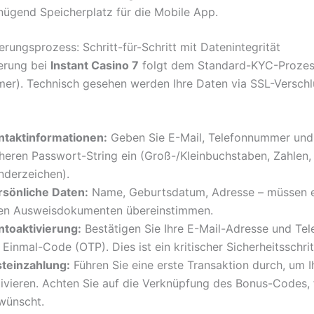
nügend Speicherplatz für die Mobile App.
erungsprozess: Schritt-für-Schritt mit Datenintegrität
ierung bei
Instant Casino 7
folgt dem Standard-KYC-Proze
er). Technisch gesehen werden Ihre Daten via SSL-Verschl
ntaktinformationen:
Geben Sie E-Mail, Telefonnummer und
cheren Passwort-String ein (Groß-/Kleinbuchstaben, Zahlen,
nderzeichen).
rsönliche Daten:
Name, Geburtsdatum, Adresse – müssen e
ren Ausweisdokumenten übereinstimmen.
ntoaktivierung:
Bestätigen Sie Ihre E-Mail-Adresse und T
 Einmal-Code (OTP). Dies ist ein kritischer Sicherheitsschrit
steinzahlung:
Führen Sie eine erste Transaktion durch, um I
tivieren. Achten Sie auf die Verknüpfung des Bonus-Codes, f
wünscht.