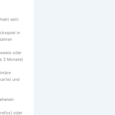
hakt sein:
cksspiel in
 Jahren
usweis oder
ls 3 Monate)
rimäre
karte) und
sehenen
refox) oder