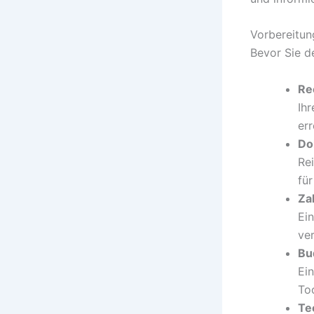
Vorbereitung
Bevor Sie d
Re
Ih
err
Do
Re
für
Za
Ei
ve
Bu
Ei
To
Te