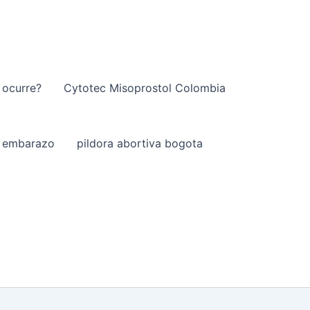
 ocurre?
Cytotec Misoprostol Colombia
el embarazo
pildora abortiva bogota