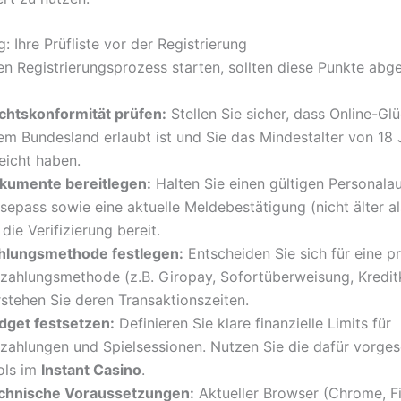
: Ihre Prüfliste vor der Registrierung
en Registrierungsprozess starten, sollten diese Punkte abge
chtskonformität prüfen:
Stellen Sie sicher, dass Online-Glü
rem Bundesland erlaubt ist und Sie das Mindestalter von 18
eicht haben.
kumente bereitlegen:
Halten Sie einen gültigen Personala
isepass sowie eine aktuelle Meldebestätigung (nicht älter a
 die Verifizierung bereit.
hlungsmethode festlegen:
Entscheiden Sie sich für eine p
nzahlungsmethode (z.B. Giropay, Sofortüberweisung, Kredit
rstehen Sie deren Transaktionszeiten.
dget festsetzen:
Definieren Sie klare finanzielle Limits für
nzahlungen und Spielsessionen. Nutzen Sie die dafür vorge
ols im
Instant Casino
.
chnische Voraussetzungen:
Aktueller Browser (Chrome, Fi