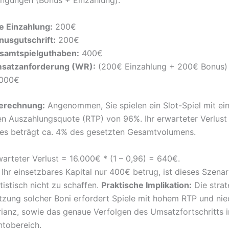
ngungen (Bonus + Einzahlung).“
re Einzahlung:
200€
nusgutschrift:
200€
samtspielguthaben:
400€
satzanforderung (WR):
(200€ Einzahlung + 200€ Bonus)
.000€
erechnung:
Angenommen, Sie spielen ein Slot-Spiel mit ei
en Auszahlungsquote (RTP) von 96%. Ihr erwarteter Verlus
es beträgt ca. 4% des gesetzten Gesamtvolumens.
arteter Verlust = 16.000€ * (1 – 0,96) = 640€.
Ihr einsetzbares Kapital nur 400€ betrug, ist dieses Szenar
tistisch nicht zu schaffen.
Praktische Implikation:
Die strat
tzung solcher Boni erfordert Spiele mit hohem RTP und nie
rianz, sowie das genaue Verfolgen des Umsatzfortschritts 
ntobereich.