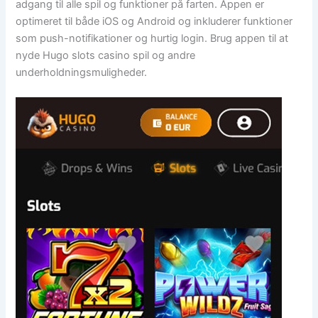
adgang til alle spil og funktioner på farten. Appen er
optimeret til både iOS og Android og inkluderer funktioner
som push-notifikationer og hurtig login. Brug appen til at
nyde Hugo slots casino spil og andre
underholdningsmuligheder.