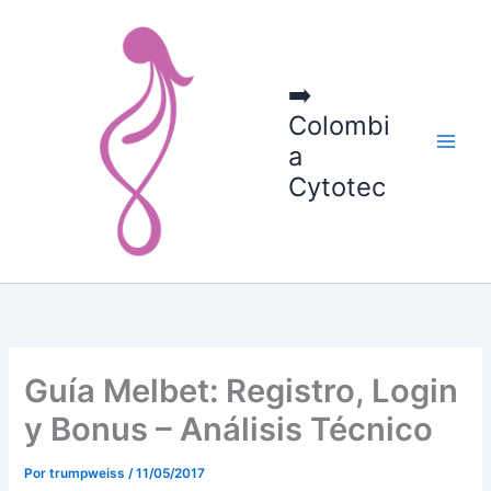
Ir
al
contenido
➡️
Colombi
a
Cytotec
Guía Melbet: Registro, Login
y Bonus – Análisis Técnico
Por
trumpweiss
/
11/05/2017