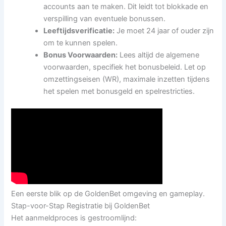
accounts aan te maken. Dit leidt tot blokkade en
verspilling van eventuele bonussen.
Leeftijdsverificatie:
Je moet 24 jaar of ouder zijn
om te kunnen spelen.
Bonus Voorwaarden:
Lees altijd de algemene
voorwaarden, specifiek het bonusbeleid. Let op
omzettingseisen (WR), maximale inzetten tijdens
het spelen met bonusgeld en spelrestricties.
Een eerste blik op de GoldenBet omgeving en gameplay.
Stap-voor-Stap Registratie bij GoldenBet
Het aanmeldproces is gestroomlijnd: