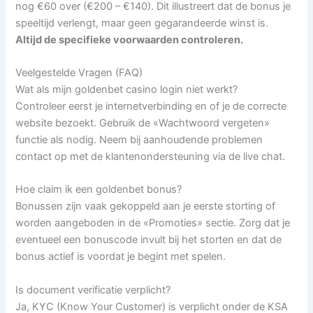
nog €60 over (€200 – €140). Dit illustreert dat de bonus je
speeltijd verlengt, maar geen gegarandeerde winst is.
Altijd de specifieke voorwaarden controleren.
Veelgestelde Vragen (FAQ)
Wat als mijn goldenbet casino login niet werkt?
Controleer eerst je internetverbinding en of je de correcte
website bezoekt. Gebruik de «Wachtwoord vergeten»
functie als nodig. Neem bij aanhoudende problemen
contact op met de klantenondersteuning via de live chat.
Hoe claim ik een goldenbet bonus?
Bonussen zijn vaak gekoppeld aan je eerste storting of
worden aangeboden in de «Promoties» sectie. Zorg dat je
eventueel een bonuscode invult bij het storten en dat de
bonus actief is voordat je begint met spelen.
Is document verificatie verplicht?
Ja, KYC (Know Your Customer) is verplicht onder de KSA