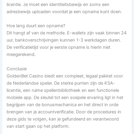
licentie. Je moet een identiteitsbewijs en soms een
adresbewijs uploaden voordat je een opname kunt doen.
Hoe lang duurt een opname?
Dit hangt af van de methode. E-wallets zijn vaak binnen 24
uur, bankoverschrijvingen kunnen 1-3 werkdagen duren.
De verificatietijd voor je eerste opname is hierin niet
meegerekend.
Conclusie
GoldenBet Casino biedt een compleet, legaal pakket voor
de Nederlandse speler. De sterke punten zijn de KSA-
licentie, een ruime spellenbibliotheek en een functionele
mobiele app. De sleutel tot een soepele ervaring ligt in het
begrijpen van de bonusmechanica en het direct in orde
brengen van je accountverificatie. Door de procedures in
deze gids te volgen, kan je gefundeerd en verantwoord
van start gaan op het platform.