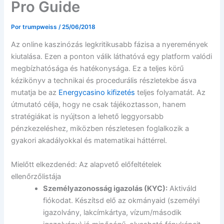
Pro Guide
Por
trumpweiss
/
25/06/2018
Az online kaszinózás legkritikusabb fázisa a nyeremények
kiutalása. Ezen a ponton válik láthatóvá egy platform valódi
megbízhatósága és hatékonysága. Ez a teljes körű
kézikönyv a technikai és procedurális részletekbe ásva
mutatja be az
Energycasino kifizetés
teljes folyamatát. Az
útmutató célja, hogy ne csak tájékoztasson, hanem
stratégiákat is nyújtson a lehető leggyorsabb
pénzkezeléshez, miközben részletesen foglalkozik a
gyakori akadályokkal és matematikai háttérrel.
Mielőtt elkezdenéd: Az alapvető előfeltételek
ellenőrzőlistája
Személyazonosság igazolás (KYC):
Aktiváld
fiókodat. Készítsd elő az okmányaid (személyi
igazolvány, lakcímkártya, vízum/második