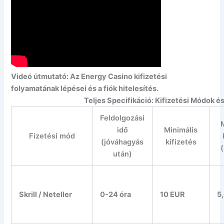
Videó útmutató: Az Energy Casino kifizetési
folyamatának lépései és a fiók hitelesítés.
Teljes Specifikáció: Kifizetési Módok é
Feldolgozási
idő
Minimális
Fizetési mód
(jóváhagyás
kifizetés
után)
Skrill / Neteller
0-24 óra
10 EUR
5