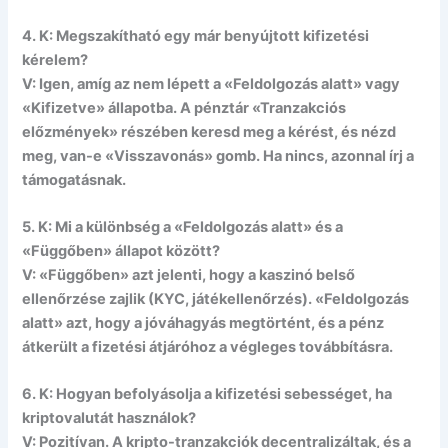
4. K: Megszakítható egy már benyújtott kifizetési
kérelem?
V: Igen, amíg az nem lépett a «Feldolgozás alatt» vagy
«Kifizetve» állapotba. A pénztár «Tranzakciós
előzmények» részében keresd meg a kérést, és nézd
meg, van-e «Visszavonás» gomb. Ha nincs, azonnal írj a
támogatásnak.
5. K: Mi a különbség a «Feldolgozás alatt» és a
«Függőben» állapot között?
V: «Függőben» azt jelenti, hogy a kaszinó belső
ellenőrzése zajlik (KYC, játékellenőrzés). «Feldolgozás
alatt» azt, hogy a jóváhagyás megtörtént, és a pénz
átkerült a fizetési átjáróhoz a végleges továbbításra.
6. K: Hogyan befolyásolja a kifizetési sebességet, ha
kriptovalutát használok?
V: Pozitívan. A kripto-tranzakciók decentralizáltak, és a