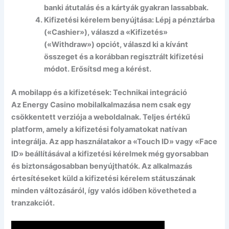
banki átutalás és a kártyák gyakran lassabbak.
Kifizetési kérelem benyújtása:
Lépj a pénztárba
(«Cashier»), válaszd a «Kifizetés»
(«Withdraw») opciót, válaszd ki a kívánt
összeget és a korábban regisztrált kifizetési
módot. Erősítsd meg a kérést.
A mobilapp és a kifizetések: Technikai integráció
Az Energy Casino mobilalkalmazása nem csak egy
csökkentett verziója a weboldalnak. Teljes értékű
platform, amely a kifizetési folyamatokat natívan
integrálja. Az app használatakor a «Touch ID» vagy «Face
ID» beállításával a kifizetési kérelmek még gyorsabban
és biztonságosabban benyújthatók. Az alkalmazás
értesítéseket küld a kifizetési kérelem státuszának
minden változásáról, így valós időben követheted a
tranzakciót.