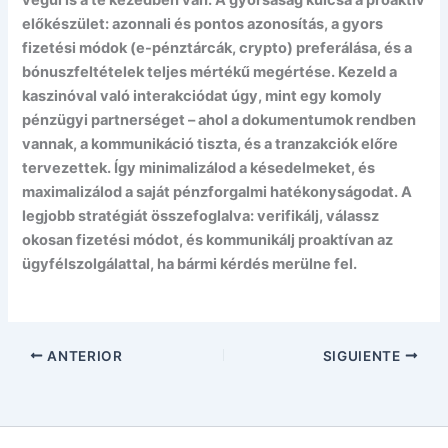
végül is a te kezedben van. A gyorsaság kulcsa a proaktív
előkészület: azonnali és pontos azonosítás, a gyors
fizetési módok (e-pénztárcák, crypto) preferálása, és a
bónuszfeltételek teljes mértékű megértése. Kezeld a
kaszinóval való interakciódat úgy, mint egy komoly
pénzügyi partnerséget – ahol a dokumentumok rendben
vannak, a kommunikáció tiszta, és a tranzakciók előre
tervezettek. Így minimalizálod a késedelmeket, és
maximalizálod a saját pénzforgalmi hatékonyságodat. A
legjobb stratégiát összefoglalva: verifikálj, válassz
okosan fizetési módot, és kommunikálj proaktívan az
ügyfélszolgálattal, ha bármi kérdés merülne fel.
ANTERIOR
SIGUIENTE