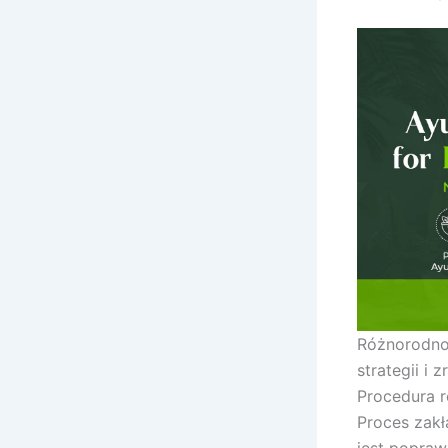
Różnorodno
strategii i 
Procedura r
Proces zakł