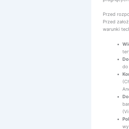
Przed rozp
Przed założ
warunki tec
Wie
ter
Do
do
Ko
(C
An
Do
ban
(V
Po
wy