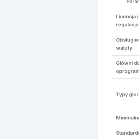
Para
Licencja i
regulacja
Obsługi
waluty
Główni d
oprogra
Typy gier
Minimaln
Standar