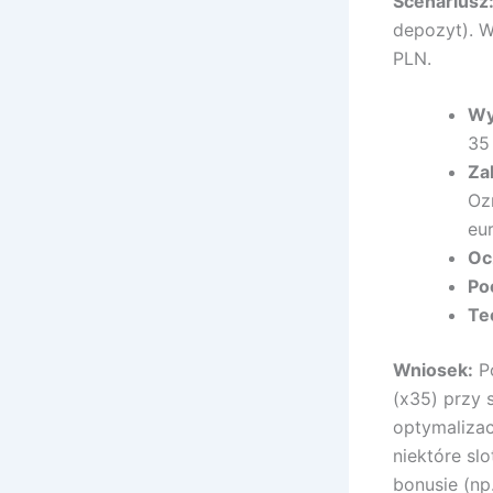
Scenariusz
depozyt). W
PLN.
Wy
35
Za
Oz
eur
Oc
Po
Te
Wniosek:
Po
(x35) przy
optymalizac
niektóre sl
bonusie (np.