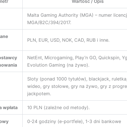
metr
Wartość / Opis
Malta Gaming Authority (MGA) – numer licencj
MGA/B2C/394/2017.
wane
PLN, EUR, USD, NOK, CAD, RUB i inne.
ostawcy
NetEnt, Microgaming, Play’n GO, Quickspin, Yg
mowania
Evolution Gaming (na żywo).
Sloty (ponad 1000 tytułów), blackjack, ruletka
wideo, gry stołowe, gry na żywo, gry z prog
jackpotem.
a wpłata
10 PLN (zależne od metody).
dowy
0-24 godziny (e-portfele), 1-3 dni bankowe