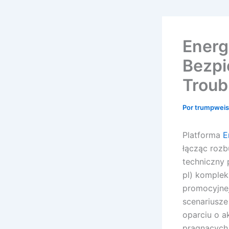
Energ
Bezpi
Troub
Por
trumpwei
Platforma
E
łącząc rozb
techniczny 
pl) komplek
promocyjne
scenariusz
oparciu o a
pragnących 