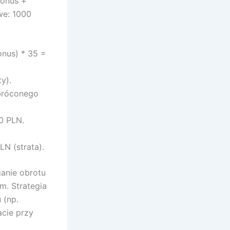
bonus +
we: 1000
nus) * 35 =
y).
bróconego
0 PLN.
N (strata).
anie obrotu
. Strategia
 (np.
acie przy