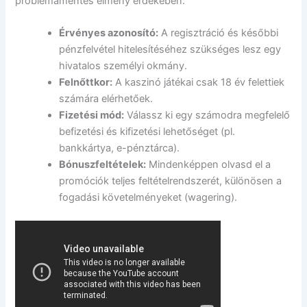
problémamentes élmény érdekében:
Érvényes azonosító:
A regisztráció és későbbi
pénzfelvétel hitelesítéséhez szükséges lesz egy
hivatalos személyi okmány.
Felnőttkor:
A kaszinó játékai csak 18 év felettiek
számára elérhetőek.
Fizetési mód:
Válassz ki egy számodra megfelelő
befizetési és kifizetési lehetőséget (pl.
bankkártya, e-pénztárca).
Bónuszfeltételek:
Mindenképpen olvasd el a
promóciók teljes feltételrendszerét, különösen a
fogadási követelményeket (wagering).