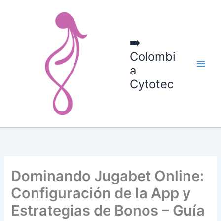
Ir
al
contenido
➡️
Colombi
a
Cytotec
Dominando Jugabet Online:
Configuración de la App y
Estrategias de Bonos – Guía