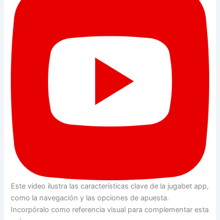
Este video ilustra las características clave de la jugabet app,
como la navegación y las opciones de apuesta.
Incorpóralo como referencia visual para complementar esta