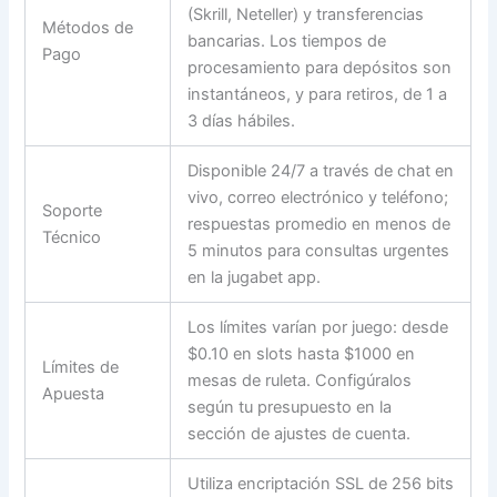
(Skrill, Neteller) y transferencias
Métodos de
bancarias. Los tiempos de
Pago
procesamiento para depósitos son
instantáneos, y para retiros, de 1 a
3 días hábiles.
Disponible 24/7 a través de chat en
vivo, correo electrónico y teléfono;
Soporte
respuestas promedio en menos de
Técnico
5 minutos para consultas urgentes
en la jugabet app.
Los límites varían por juego: desde
$0.10 en slots hasta $1000 en
Límites de
mesas de ruleta. Configúralos
Apuesta
según tu presupuesto en la
sección de ajustes de cuenta.
Utiliza encriptación SSL de 256 bits