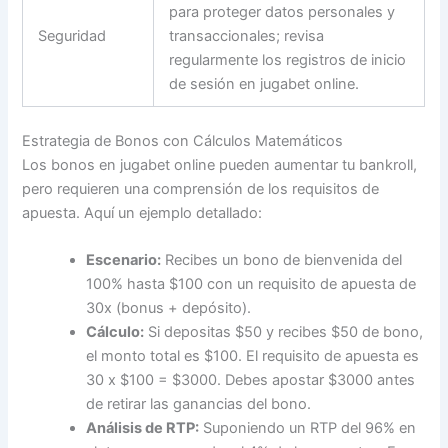
para proteger datos personales y
Seguridad
transaccionales; revisa
regularmente los registros de inicio
de sesión en jugabet online.
Estrategia de Bonos con Cálculos Matemáticos
Los bonos en jugabet online pueden aumentar tu bankroll,
pero requieren una comprensión de los requisitos de
apuesta. Aquí un ejemplo detallado:
Escenario:
Recibes un bono de bienvenida del
100% hasta $100 con un requisito de apuesta de
30x (bonus + depósito).
Cálculo:
Si depositas $50 y recibes $50 de bono,
el monto total es $100. El requisito de apuesta es
30 x $100 = $3000. Debes apostar $3000 antes
de retirar las ganancias del bono.
Análisis de RTP:
Suponiendo un RTP del 96% en