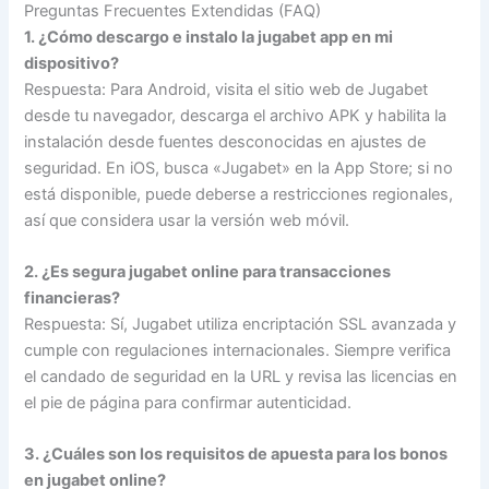
Preguntas Frecuentes Extendidas (FAQ)
1. ¿Cómo descargo e instalo la jugabet app en mi
dispositivo?
Respuesta: Para Android, visita el sitio web de Jugabet
desde tu navegador, descarga el archivo APK y habilita la
instalación desde fuentes desconocidas en ajustes de
seguridad. En iOS, busca «Jugabet» en la App Store; si no
está disponible, puede deberse a restricciones regionales,
así que considera usar la versión web móvil.
2. ¿Es segura jugabet online para transacciones
financieras?
Respuesta: Sí, Jugabet utiliza encriptación SSL avanzada y
cumple con regulaciones internacionales. Siempre verifica
el candado de seguridad en la URL y revisa las licencias en
el pie de página para confirmar autenticidad.
3. ¿Cuáles son los requisitos de apuesta para los bonos
en jugabet online?