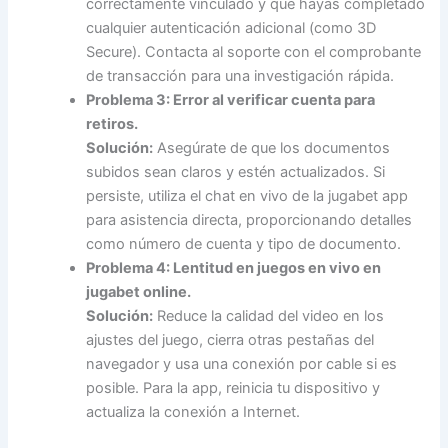
correctamente vinculado y que hayas completado
cualquier autenticación adicional (como 3D
Secure). Contacta al soporte con el comprobante
de transacción para una investigación rápida.
Problema 3: Error al verificar cuenta para
retiros.
Solución:
Asegúrate de que los documentos
subidos sean claros y estén actualizados. Si
persiste, utiliza el chat en vivo de la jugabet app
para asistencia directa, proporcionando detalles
como número de cuenta y tipo de documento.
Problema 4: Lentitud en juegos en vivo en
jugabet online.
Solución:
Reduce la calidad del video en los
ajustes del juego, cierra otras pestañas del
navegador y usa una conexión por cable si es
posible. Para la app, reinicia tu dispositivo y
actualiza la conexión a Internet.