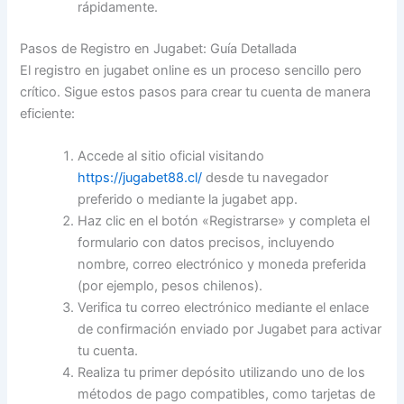
rápidamente.
Pasos de Registro en Jugabet: Guía Detallada
El registro en jugabet online es un proceso sencillo pero
crítico. Sigue estos pasos para crear tu cuenta de manera
eficiente:
Accede al sitio oficial visitando
https://jugabet88.cl/
desde tu navegador
preferido o mediante la jugabet app.
Haz clic en el botón «Registrarse» y completa el
formulario con datos precisos, incluyendo
nombre, correo electrónico y moneda preferida
(por ejemplo, pesos chilenos).
Verifica tu correo electrónico mediante el enlace
de confirmación enviado por Jugabet para activar
tu cuenta.
Realiza tu primer depósito utilizando uno de los
métodos de pago compatibles, como tarjetas de