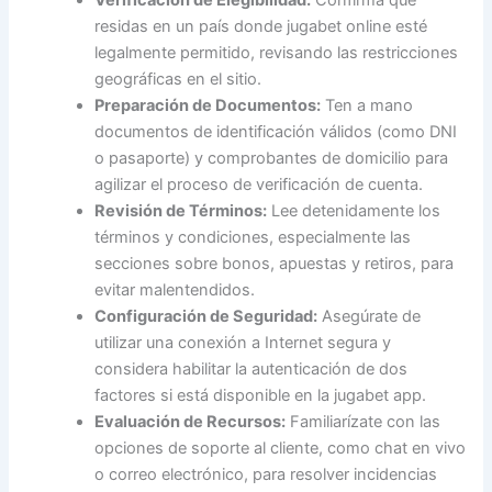
Verificación de Elegibilidad:
Confirma que
residas en un país donde jugabet online esté
legalmente permitido, revisando las restricciones
geográficas en el sitio.
Preparación de Documentos:
Ten a mano
documentos de identificación válidos (como DNI
o pasaporte) y comprobantes de domicilio para
agilizar el proceso de verificación de cuenta.
Revisión de Términos:
Lee detenidamente los
términos y condiciones, especialmente las
secciones sobre bonos, apuestas y retiros, para
evitar malentendidos.
Configuración de Seguridad:
Asegúrate de
utilizar una conexión a Internet segura y
considera habilitar la autenticación de dos
factores si está disponible en la jugabet app.
Evaluación de Recursos:
Familiarízate con las
opciones de soporte al cliente, como chat en vivo
o correo electrónico, para resolver incidencias