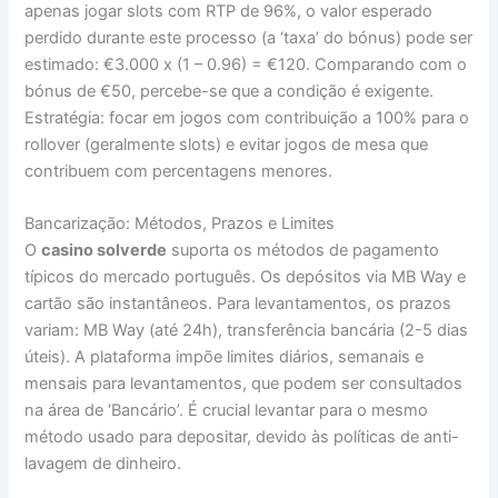
apenas jogar slots com RTP de 96%, o valor esperado
perdido durante este processo (a ‘taxa’ do bónus) pode ser
estimado: €3.000 x (1 – 0.96) = €120. Comparando com o
bónus de €50, percebe-se que a condição é exigente.
Estratégia: focar em jogos com contribuição a 100% para o
rollover (geralmente slots) e evitar jogos de mesa que
contribuem com percentagens menores.
Bancarização: Métodos, Prazos e Limites
O
casino solverde
suporta os métodos de pagamento
típicos do mercado português. Os depósitos via MB Way e
cartão são instantâneos. Para levantamentos, os prazos
variam: MB Way (até 24h), transferência bancária (2-5 dias
úteis). A plataforma impõe limites diários, semanais e
mensais para levantamentos, que podem ser consultados
na área de ‘Bancário’. É crucial levantar para o mesmo
método usado para depositar, devido às políticas de anti-
lavagem de dinheiro.