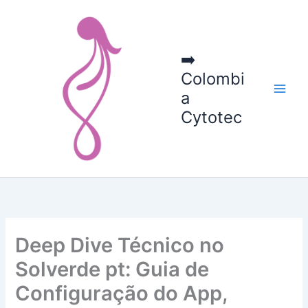
Ir
al
contenido
➡️
Colombi
a
Cytotec
Deep Dive Técnico no
Solverde pt: Guia de
Configuração do App,