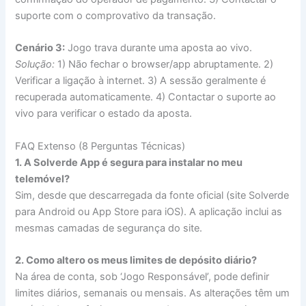
suporte com o comprovativo da transação.
Cenário 3:
Jogo trava durante uma aposta ao vivo.
Solução:
1) Não fechar o browser/app abruptamente. 2)
Verificar a ligação à internet. 3) A sessão geralmente é
recuperada automaticamente. 4) Contactar o suporte ao
vivo para verificar o estado da aposta.
FAQ Extenso (8 Perguntas Técnicas)
1. A Solverde App é segura para instalar no meu
telemóvel?
Sim, desde que descarregada da fonte oficial (site Solverde
para Android ou App Store para iOS). A aplicação inclui as
mesmas camadas de segurança do site.
2. Como altero os meus limites de depósito diário?
Na área de conta, sob ‘Jogo Responsável’, pode definir
limites diários, semanais ou mensais. As alterações têm um