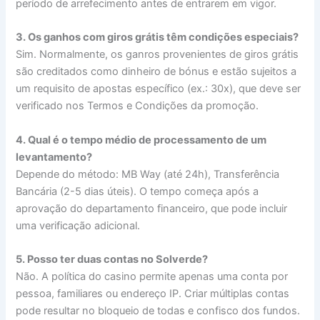
período de arrefecimento antes de entrarem em vigor.
3. Os ganhos com giros grátis têm condições especiais?
Sim. Normalmente, os ganros provenientes de giros grátis
são creditados como dinheiro de bónus e estão sujeitos a
um requisito de apostas específico (ex.: 30x), que deve ser
verificado nos Termos e Condições da promoção.
4. Qual é o tempo médio de processamento de um
levantamento?
Depende do método: MB Way (até 24h), Transferência
Bancária (2-5 dias úteis). O tempo começa após a
aprovação do departamento financeiro, que pode incluir
uma verificação adicional.
5. Posso ter duas contas no Solverde?
Não. A política do casino permite apenas uma conta por
pessoa, familiares ou endereço IP. Criar múltiplas contas
pode resultar no bloqueio de todas e confisco dos fundos.