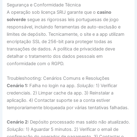
Segurança e Conformidade Técnica
A operação sob licença SRIJ garante que o
casino
solverde
segue as rigorosas leis portuguesas de jogo
responsável, incluindo ferramentas de auto-exclusão e
limites de depósito. Tecnicamente, o site e a app utilizam
encriptação SSL de 256-bit para proteger todas as
transações de dados. A política de privacidade deve
detalhar o tratamento dos dados pessoais em
conformidade com o RGPD.
Troubleshooting: Cenários Comuns e Resoluções
Cenário 1:
Falha no login na app.
Solução:
1) Verificar
credenciais. 2) Limpar cache da app. 3) Reinstalar a
aplicação. 4) Contactar suporte se a conta estiver
temporariamente bloqueada por várias tentativas falhadas.
Cenário 2:
Depósito processado mas saldo não atualizado.
Solução:
1) Aguardar 5 minutos. 2) Verificar o email de
confirmação do operador de pagamento. 3) Contactar o