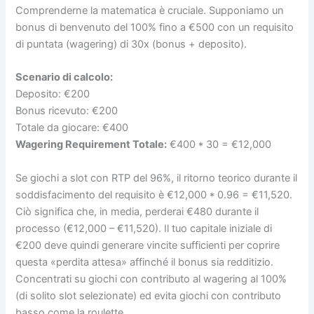
Comprenderne la matematica è cruciale. Supponiamo un
bonus di benvenuto del 100% fino a €500 con un requisito
di puntata (wagering) di 30x (bonus + deposito).
Scenario di calcolo:
Deposito: €200
Bonus ricevuto: €200
Totale da giocare: €400
Wagering Requirement Totale:
€400 * 30 = €12,000
Se giochi a slot con RTP del 96%, il ritorno teorico durante il
soddisfacimento del requisito è €12,000 * 0.96 = €11,520.
Ciò significa che, in media, perderai €480 durante il
processo (€12,000 – €11,520). Il tuo capitale iniziale di
€200 deve quindi generare vincite sufficienti per coprire
questa «perdita attesa» affinché il bonus sia redditizio.
Concentrati su giochi con contributo al wagering al 100%
(di solito slot selezionate) ed evita giochi con contributo
basso come la roulette.