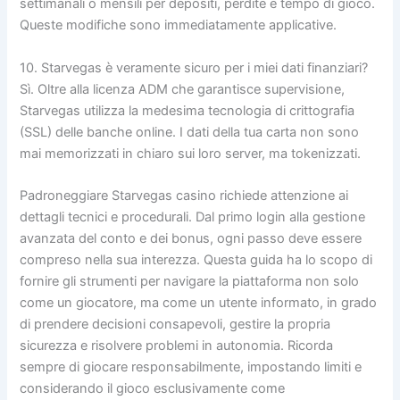
settimanali o mensili per depositi, perdite e tempo di gioco.
Queste modifiche sono immediatamente applicative.
10. Starvegas è veramente sicuro per i miei dati finanziari?
Sì. Oltre alla licenza ADM che garantisce supervisione,
Starvegas utilizza la medesima tecnologia di crittografia
(SSL) delle banche online. I dati della tua carta non sono
mai memorizzati in chiaro sui loro server, ma tokenizzati.
Padroneggiare Starvegas casino richiede attenzione ai
dettagli tecnici e procedurali. Dal primo login alla gestione
avanzata del conto e dei bonus, ogni passo deve essere
compreso nella sua interezza. Questa guida ha lo scopo di
fornire gli strumenti per navigare la piattaforma non solo
come un giocatore, ma come un utente informato, in grado
di prendere decisioni consapevoli, gestire la propria
sicurezza e risolvere problemi in autonomia. Ricorda
sempre di giocare responsabilmente, impostando limiti e
considerando il gioco esclusivamente come