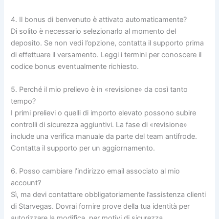
4. Il bonus di benvenuto è attivato automaticamente?
Di solito è necessario selezionarlo al momento del
deposito. Se non vedi l’opzione, contatta il supporto prima
di effettuare il versamento. Leggi i termini per conoscere il
codice bonus eventualmente richiesto.
5. Perché il mio prelievo è in «revisione» da così tanto
tempo?
I primi prelievi o quelli di importo elevato possono subire
controlli di sicurezza aggiuntivi. La fase di «revisione»
include una verifica manuale da parte del team antifrode.
Contatta il supporto per un aggiornamento.
6. Posso cambiare l’indirizzo email associato al mio
account?
Sì, ma devi contattare obbligatoriamente l’assistenza clienti
di Starvegas. Dovrai fornire prove della tua identità per
autorizzare la modifica, per motivi di sicurezza.