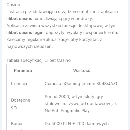
Ilustracja przedstawiająca urządzenie mobilne z aplikacją
lilibet casino
, umożliwiającą grę w podróży.
Aplikacja zawiera wszystkie funkcje desktopowe, w tym
lilibet casino login
, depozyty, wypłaty i wsparcie klienta.
Zalecamy regularne aktualizacje, aby korzystać z
najnowszych ulepszeń.
Tabela specyfikacji Lilibet Casino
Parametr
Wartość
Licencja
Curacao eGaming (numer 8048/JAZ)
Ponad 2000, w tym sloty, gry
Dostępne
stołowe, na żywo od dostawców jak
gry
NetEnt, Pragmatic Play
Bonus
Do 5000 PLN + 200 darmowych