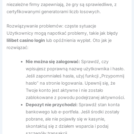
niezależne firmy zapewniają, że gry są sprawiedliwe, z
certyfikowanymi generatorami liczb losowych.
Rozwiązywanie problemów: częste sytuacje
Użytkownicy mogą napotkać problemy, takie jak błędy
lilibet casino login
lub opóźnienia wypłat. Oto jak je
rozwiązać:
Nie można się zalogować:
Sprawdź, czy
wpisujesz poprawną nazwę użytkownika i hasło.
Jeśli zapomniałeś hasła, użyj funkcji „Przypomnij
hasło” na stronie logowania. Upewnij się, że
Twoje konto jest aktywne i nie zostało
zablokowane z powodu podejrzanej aktywności.
Depozyt nie przychodzi:
Sprawdź stan konta
bankowego lub e-portfela. Jeśli środki zostały
pobrane, ale nie pojawiły się w kasynie,
skontaktuj się z działem wsparcia i podaj
szczegóły transakcji.