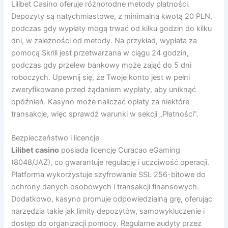
Lilibet Casino oferuje różnorodne metody płatności.
Depozyty są natychmiastowe, z minimalną kwotą 20 PLN,
podczas gdy wypłaty mogą trwać od kilku godzin do kilku
dni, w zależności od metody. Na przykład, wypłata za
pomocą Skrill jest przetwarzana w ciągu 24 godzin,
podczas gdy przelew bankowy może zająć do 5 dni
roboczych. Upewnij się, że Twoje konto jest w pełni
zweryfikowane przed żądaniem wypłaty, aby uniknąć
opóźnień. Kasyno może naliczać opłaty za niektóre
transakcje, więc sprawdź warunki w sekcji „Płatności”.
Bezpieczeństwo i licencje
Lilibet casino
posiada licencję Curacao eGaming
(8048/JAZ), co gwarantuje regulację i uczciwość operacji.
Platforma wykorzystuje szyfrowanie SSL 256-bitowe do
ochrony danych osobowych i transakcji finansowych.
Dodatkowo, kasyno promuje odpowiedzialną grę, oferując
narzędzia takie jak limity depozytów, samowykluczenie i
dostęp do organizacji pomocy. Regularne audyty przez