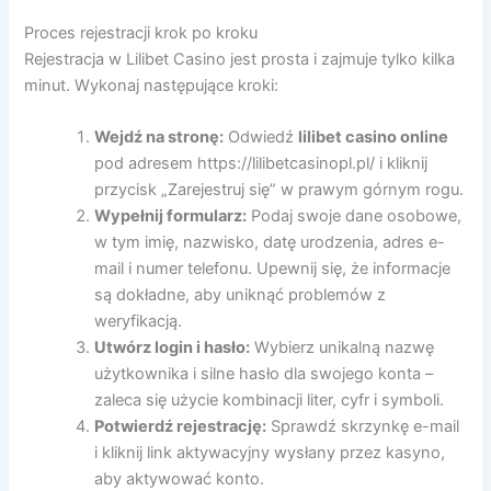
Proces rejestracji krok po kroku
Rejestracja w Lilibet Casino jest prosta i zajmuje tylko kilka
minut. Wykonaj następujące kroki:
Wejdź na stronę:
Odwiedź
lilibet casino online
pod adresem https://lilibetcasinopl.pl/ i kliknij
przycisk „Zarejestruj się” w prawym górnym rogu.
Wypełnij formularz:
Podaj swoje dane osobowe,
w tym imię, nazwisko, datę urodzenia, adres e-
mail i numer telefonu. Upewnij się, że informacje
są dokładne, aby uniknąć problemów z
weryfikacją.
Utwórz login i hasło:
Wybierz unikalną nazwę
użytkownika i silne hasło dla swojego konta –
zaleca się użycie kombinacji liter, cyfr i symboli.
Potwierdź rejestrację:
Sprawdź skrzynkę e-mail
i kliknij link aktywacyjny wysłany przez kasyno,
aby aktywować konto.