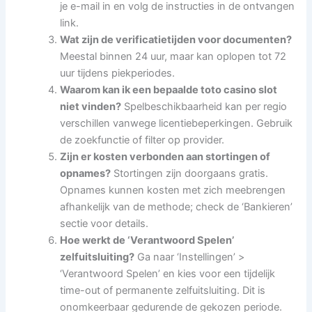
je e-mail in en volg de instructies in de ontvangen
link.
Wat zijn de verificatietijden voor documenten?
Meestal binnen 24 uur, maar kan oplopen tot 72
uur tijdens piekperiodes.
Waarom kan ik een bepaalde toto casino slot
niet vinden?
Spelbeschikbaarheid kan per regio
verschillen vanwege licentiebeperkingen. Gebruik
de zoekfunctie of filter op provider.
Zijn er kosten verbonden aan stortingen of
opnames?
Stortingen zijn doorgaans gratis.
Opnames kunnen kosten met zich meebrengen
afhankelijk van de methode; check de ‘Bankieren’
sectie voor details.
Hoe werkt de ‘Verantwoord Spelen’
zelfuitsluiting?
Ga naar ‘Instellingen’ >
‘Verantwoord Spelen’ en kies voor een tijdelijk
time-out of permanente zelfuitsluiting. Dit is
onomkeerbaar gedurende de gekozen periode.