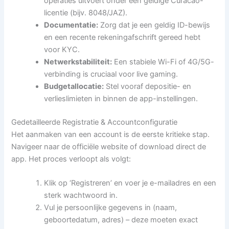
operaties uitvoert onder een geldige Curacao-
licentie (bijv. 8048/JAZ).
Documentatie:
Zorg dat je een geldig ID-bewijs
en een recente rekeningafschrift gereed hebt
voor KYC.
Netwerkstabiliteit:
Een stabiele Wi-Fi of 4G/5G-
verbinding is cruciaal voor live gaming.
Budgetallocatie:
Stel vooraf depositie- en
verlieslimieten in binnen de app-instellingen.
Gedetailleerde Registratie & Accountconfiguratie
Het aanmaken van een account is de eerste kritieke stap.
Navigeer naar de officiële website of download direct de
app. Het proces verloopt als volgt:
Klik op ‘Registreren’ en voer je e-mailadres en een
sterk wachtwoord in.
Vul je persoonlijke gegevens in (naam,
geboortedatum, adres) – deze moeten exact