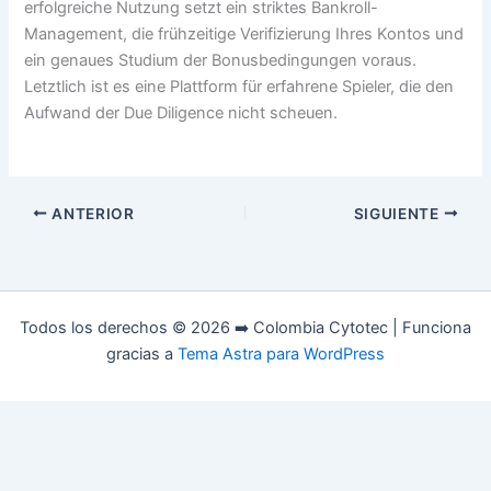
erfolgreiche Nutzung setzt ein striktes Bankroll-
Management, die frühzeitige Verifizierung Ihres Kontos und
ein genaues Studium der Bonusbedingungen voraus.
Letztlich ist es eine Plattform für erfahrene Spieler, die den
Aufwand der Due Diligence nicht scheuen.
ANTERIOR
SIGUIENTE
Todos los derechos © 2026 ➡️ Colombia Cytotec | Funciona
gracias a
Tema Astra para WordPress