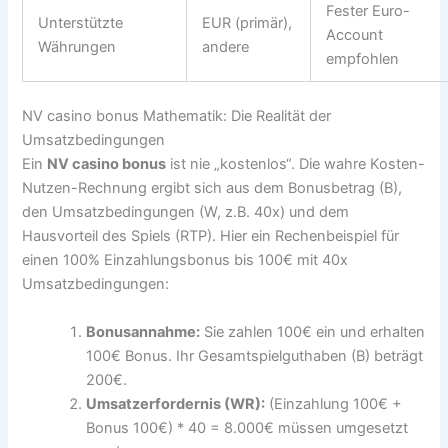
Fester Euro-
Unterstützte
EUR (primär),
Account
Währungen
andere
empfohlen
NV casino bonus Mathematik: Die Realität der
Umsatzbedingungen
Ein
NV casino bonus
ist nie „kostenlos“. Die wahre Kosten-
Nutzen-Rechnung ergibt sich aus dem Bonusbetrag (B),
den Umsatzbedingungen (W, z.B. 40x) und dem
Hausvorteil des Spiels (RTP). Hier ein Rechenbeispiel für
einen 100% Einzahlungsbonus bis 100€ mit 40x
Umsatzbedingungen:
Bonusannahme:
Sie zahlen 100€ ein und erhalten
100€ Bonus. Ihr Gesamtspielguthaben (B) beträgt
200€.
Umsatzerfordernis (WR):
(Einzahlung 100€ +
Bonus 100€) * 40 = 8.000€ müssen umgesetzt