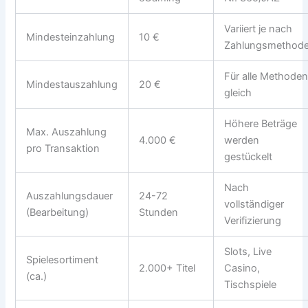
Variiert je nach
Mindesteinzahlung
10 €
Zahlungsmethod
Für alle Methode
Mindestauszahlung
20 €
gleich
Höhere Beträge
Max. Auszahlung
4.000 €
werden
pro Transaktion
gestückelt
Nach
Auszahlungsdauer
24-72
vollständiger
(Bearbeitung)
Stunden
Verifizierung
Slots, Live
Spielesortiment
2.000+ Titel
Casino,
(ca.)
Tischspiele