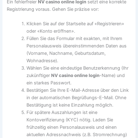
Ein fehlerfreier
NV casino online login
setzt eine korrekte
Registrierung voraus. Gehen Sie präzise vor:
Klicken Sie auf der Startseite auf «Registrieren»
oder «Konto eröffnen».
Füllen Sie das Formular mit exakten, mit Ihrem
Personalausweis übereinstimmenden Daten aus
(Vorname, Nachname, Geburtsdatum,
Wohnadresse).
Wählen Sie eine eindeutige Benutzerkennung (Ihr
zukünftiger
NV casino online login
-Name) und
ein starkes Passwort.
Bestätigen Sie Ihre E-Mail-Adresse über den Link
in der automatischen Begrüßungs-E-Mail. Ohne
Bestätigung ist keine Einzahlung möglich.
Für spätere Auszahlungen ist eine
Kontoverifizierung (KYC) nötig. Laden Sie
frühzeitig einen Personalausweis und einen
aktuellen Adressnachweis (z.B. Stromrechnung)