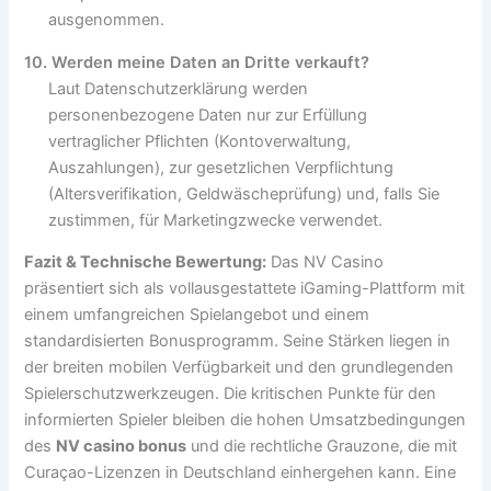
ausgenommen.
10. Werden meine Daten an Dritte verkauft?
Laut Datenschutzerklärung werden
personenbezogene Daten nur zur Erfüllung
vertraglicher Pflichten (Kontoverwaltung,
Auszahlungen), zur gesetzlichen Verpflichtung
(Altersverifikation, Geldwäscheprüfung) und, falls Sie
zustimmen, für Marketingzwecke verwendet.
Fazit & Technische Bewertung:
Das NV Casino
präsentiert sich als vollausgestattete iGaming-Plattform mit
einem umfangreichen Spielangebot und einem
standardisierten Bonusprogramm. Seine Stärken liegen in
der breiten mobilen Verfügbarkeit und den grundlegenden
Spielerschutzwerkzeugen. Die kritischen Punkte für den
informierten Spieler bleiben die hohen Umsatzbedingungen
des
NV casino bonus
und die rechtliche Grauzone, die mit
Curaçao-Lizenzen in Deutschland einhergehen kann. Eine