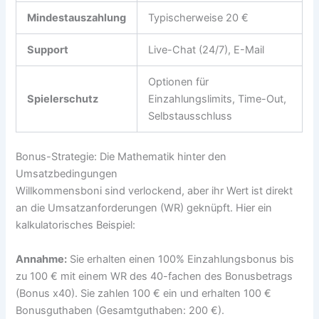
Mindestauszahlung
Typischerweise 20 €
Support
Live-Chat (24/7), E-Mail
Optionen für
Spielerschutz
Einzahlungslimits, Time-Out,
Selbstausschluss
Bonus-Strategie: Die Mathematik hinter den
Umsatzbedingungen
Willkommensboni sind verlockend, aber ihr Wert ist direkt
an die Umsatzanforderungen (WR) geknüpft. Hier ein
kalkulatorisches Beispiel:
Annahme:
Sie erhalten einen 100% Einzahlungsbonus bis
zu 100 € mit einem WR des 40-fachen des Bonusbetrags
(Bonus x40). Sie zahlen 100 € ein und erhalten 100 €
Bonusguthaben (Gesamtguthaben: 200 €).