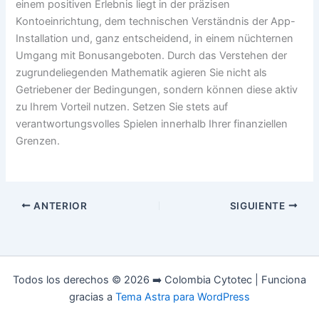
einem positiven Erlebnis liegt in der präzisen
Kontoeinrichtung, dem technischen Verständnis der App-
Installation und, ganz entscheidend, in einem nüchternen
Umgang mit Bonusangeboten. Durch das Verstehen der
zugrundeliegenden Mathematik agieren Sie nicht als
Getriebener der Bedingungen, sondern können diese aktiv
zu Ihrem Vorteil nutzen. Setzen Sie stets auf
verantwortungsvolles Spielen innerhalb Ihrer finanziellen
Grenzen.
ANTERIOR
SIGUIENTE
Todos los derechos © 2026 ➡️ Colombia Cytotec | Funciona
gracias a
Tema Astra para WordPress