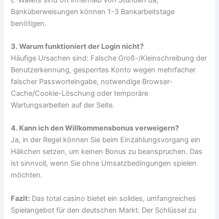
Banküberweisungen können 1-3 Bankarbeitstage
benötigen.
3. Warum funktioniert der Login nicht?
Häufige Ursachen sind: Falsche Groß-/Kleinschreibung der
Benutzerkennung, gesperrtes Konto wegen mehrfacher
falscher Passworteingabe, notwendige Browser-
Cache/Cookie-Löschung oder temporäre
Wartungsarbeiten auf der Seite.
4. Kann ich den Willkommensbonus verweigern?
Ja, in der Regel können Sie beim Einzahlungsvorgang ein
Häkchen setzen, um keinen Bonus zu beanspruchen. Das
ist sinnvoll, wenn Sie ohne Umsatzbedingungen spielen
möchten.
Fazit:
Das total casino bietet ein solides, umfangreiches
Spielangebot für den deutschen Markt. Der Schlüssel zu