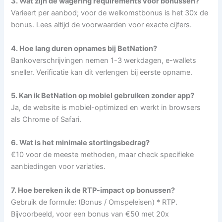
3. Wat zijn de wagering requirements voor bonussen?
Varieert per aanbod; voor de welkomstbonus is het 30x de
bonus. Lees altijd de voorwaarden voor exacte cijfers.
4. Hoe lang duren opnames bij BetNation?
Bankoverschrijvingen nemen 1-3 werkdagen, e-wallets
sneller. Verificatie kan dit verlengen bij eerste opname.
5. Kan ik BetNation op mobiel gebruiken zonder app?
Ja, de website is mobiel-optimized en werkt in browsers
als Chrome of Safari.
6. Wat is het minimale stortingsbedrag?
€10 voor de meeste methoden, maar check specifieke
aanbiedingen voor variaties.
7. Hoe bereken ik de RTP-impact op bonussen?
Gebruik de formule: (Bonus / Omspeleisen) * RTP.
Bijvoorbeeld, voor een bonus van €50 met 20x