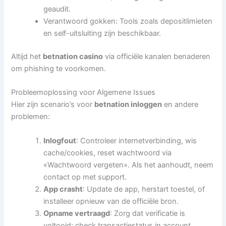
geaudit.
Verantwoord gokken: Tools zoals depositlimieten
en self-uitsluiting zijn beschikbaar.
Altijd het
betnation casino
via officiële kanalen benaderen
om phishing te voorkomen.
Probleemoplossing voor Algemene Issues
Hier zijn scenario’s voor
betnation inloggen
en andere
problemen:
Inlogfout
: Controleer internetverbinding, wis
cache/cookies, reset wachtwoord via
«Wachtwoord vergeten». Als het aanhoudt, neem
contact op met support.
App crasht
: Update de app, herstart toestel, of
installeer opnieuw van de officiële bron.
Opname vertraagd
: Zorg dat verificatie is
voltooid; check transactiestatus in account.