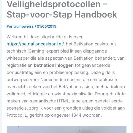
Veiligheidsprotocollen –
Stap-voor-Stap Handboek
Por
trumpweiss
/
01/05/2015
Welkom bij deze uitgebreide gids over
https://betnationcasinonl.nl/
, het BetNation casino. Als
technisch iGaming-expert bied ik een diepgaande
whitepaper die alle aspecten van BetNation behandelt, van
registratie en
betnation inloggen
tot geavanceerde
bonusstrategieën en probleemoplossing. Deze gids is
ontworpen voor Nederlandse spelers die een praktisch
overzicht zoeken van het BetNation casino, met nadruk op
veiligheid, efficiëntie en winstmaximalisatie. Door gebruik te
maken van semantische HTML, tabellen en gedetailleerde
scenario’s, zorg ik voor een grondige uitleg die voldoet aan
Protocol L, gericht op ongeveer 1844 woorden.