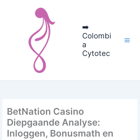
Ir
al
contenido
➡️
Colombi
a
Cytotec
BetNation Casino
Diepgaande Analyse:
Inloggen, Bonusmath en