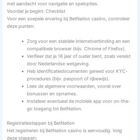
met aandacht voor navigatie en spelopties.
Voordat je begint: Checklist
Voor een soepele ervaring bij BetNation casino, controleer
deze punten:
Zorg voor een stabiele internetverbinding en een
compatibele browser (bijv. Chrome of Firefox).
Verifieer dat je 18 jaar of ouder bent, zoals vereist
door Nederlandse wetgeving.
Heb identificatiedocumenten gereed voor KYC-
procedures (bijv. paspoort of rijbewijs).
Lees de algemene voorwaarden, vooral over
bonussen en opnames.
Installeer eventueel de mobiele app voor on-the-
go toegang tot BetNation.
Registratiestappen bij BetNation
Het registreren bij BetNation casino is eenvoudig. Volg
deze stappen: