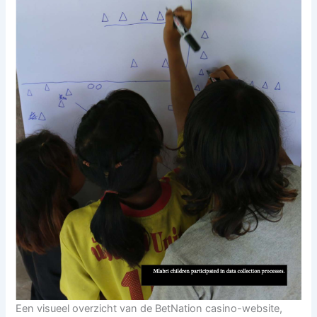
Een visueel overzicht van de BetNation casino-website,