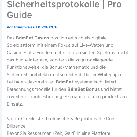
Sicherheitsprotokolle | Pro
Guide
Por
trumpweiss
/
05/08/2016
Das
BdmBet Casino
positioniert sich als digitale
Spielplattform mit einem Fokus auf Live-Wetten und
Casino-Slots. Für den technisch versierten Spieler ist nicht
das bunte Interface, sondern die zugrundeliegende
Funktionsweise, die Bonus-Mathematik und die
Sicherheitsarchitektur entscheidend. Dieser Whitepaper-
Leitfaden dekonstruiert
BdmBet
systematisch, liefert
Berechnungsmodelle für den
BdmBet Bonus
und bietet
erweiterte Troubleshooting-Szenarien für den produktiven
Einsatz.
Vorab-Checkliste: Technische & Regulatorische Due
Diligence
Bevor Sie Ressourcen (Zeit, Geld) in eine Plattform