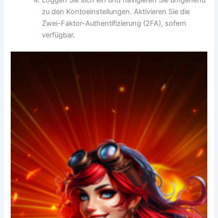
Loggen Sie sich ein und navigieren Sie umgehend
zu den Kontoeinstellungen. Aktivieren Sie die
Zwei-Faktor-Authentifizierung (2FA), sofern
verfügbar.