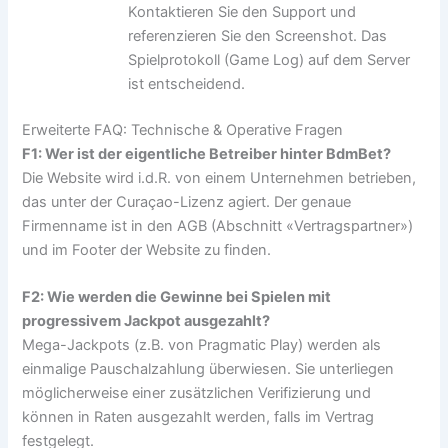
Kontaktieren Sie den Support und
referenzieren Sie den Screenshot. Das
Spielprotokoll (Game Log) auf dem Server
ist entscheidend.
Erweiterte FAQ: Technische & Operative Fragen
F1: Wer ist der eigentliche Betreiber hinter BdmBet?
Die Website wird i.d.R. von einem Unternehmen betrieben,
das unter der Curaçao-Lizenz agiert. Der genaue
Firmenname ist in den AGB (Abschnitt «Vertragspartner»)
und im Footer der Website zu finden.
F2: Wie werden die Gewinne bei Spielen mit
progressivem Jackpot ausgezahlt?
Mega-Jackpots (z.B. von Pragmatic Play) werden als
einmalige Pauschalzahlung überwiesen. Sie unterliegen
möglicherweise einer zusätzlichen Verifizierung und
können in Raten ausgezahlt werden, falls im Vertrag
festgelegt.