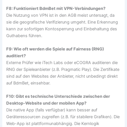
F8: Funktioniert BdmBet mit VPN-Verbindungen?
Die Nutzung von VPN ist in den AGB meist untersagt, da
sie die geografische Verifizierung umgeht. Eine Erkennung
kann zur sofortigen Kontosperrung und Einbehaltung des
Guthabens führen.
F9: Wie oft werden die Spiele auf Fairness (RNG)
auditiert?
Externe Prüfer wie iTech Labs oder eCOGRA auditieren die
RNG der Spieleanbieter (z.B. Pragmatic Play). Die Zertifikate
sind auf den Websites der Anbieter, nicht unbedingt direkt
auf BdmBet, einsehbar.
F10: Gibt es technische Unterschiede zwischen der
Desktop-Website und der mobilen App?
Die native App (falls verfügbar) kann besser auf
Geräteressourcen zugreifen (z.B. für stabilere Grafiken). Die
Web-App ist plattformunabhängig. Die Kernlogik