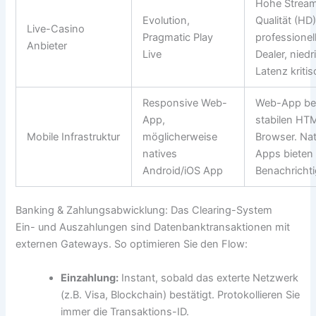
Hohe Strea
Evolution,
Qualität (HD)
Live-Casino
Pragmatic Play
professionel
Anbieter
Live
Dealer, niedr
Latenz kritis
Responsive Web-
Web-App be
App,
stabilen HT
Mobile Infrastruktur
möglicherweise
Browser. Nat
natives
Apps bieten
Android/iOS App
Benachricht
Banking & Zahlungsabwicklung: Das Clearing-System
Ein- und Auszahlungen sind Datenbanktransaktionen mit
externen Gateways. So optimieren Sie den Flow:
Einzahlung:
Instant, sobald das exterte Netzwerk
(z.B. Visa, Blockchain) bestätigt. Protokollieren Sie
immer die Transaktions-ID.