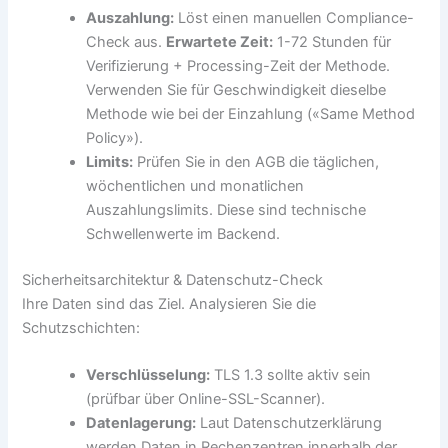
Auszahlung:
Löst einen manuellen Compliance-
Check aus.
Erwartete Zeit:
1-72 Stunden für
Verifizierung + Processing-Zeit der Methode.
Verwenden Sie für Geschwindigkeit dieselbe
Methode wie bei der Einzahlung («Same Method
Policy»).
Limits:
Prüfen Sie in den AGB die täglichen,
wöchentlichen und monatlichen
Auszahlungslimits. Diese sind technische
Schwellenwerte im Backend.
Sicherheitsarchitektur & Datenschutz-Check
Ihre Daten sind das Ziel. Analysieren Sie die
Schutzschichten:
Verschlüsselung:
TLS 1.3 sollte aktiv sein
(prüfbar über Online-SSL-Scanner).
Datenlagerung:
Laut Datenschutzerklärung
werden Daten in Rechenzentren innerhalb der