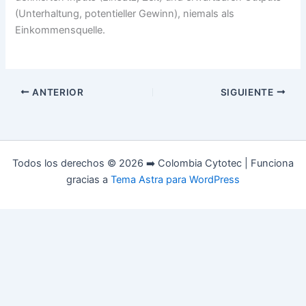
(Unterhaltung, potentieller Gewinn), niemals als
Einkommensquelle.
ANTERIOR
SIGUIENTE
Todos los derechos © 2026 ➡️ Colombia Cytotec | Funciona
gracias a
Tema Astra para WordPress