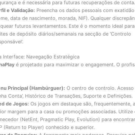
gurança e é necessária para futuras recuperações de conta
fil e Validação:
Preencha os dados pessoais com exatidão
ome, data de nascimento, morada, NIF). Qualquer discrepânc
oquear futuros levantamentos. Este é o momento ideal para 
mites de depósito diários/semanais na secção de ‘Controlo
sponsável’.
 Interface: Navegação Estratégica
naPlay
é projetado para maximizar o engagement. O profiss
nu Principal (Hambúrguer):
O centro de controlo. Acesso 
nha Conta’, Histórico de Transações, Suporte e Definições.
ed de Jogos:
Os jogos em destaque são, frequentemente, 
ior margem para a casa ou promoções associadas. Utilize o
rnecedor (NetEnt, Pragmatic Play, Evolution) para encontrar
 (Return to Player) conhecido e superior.