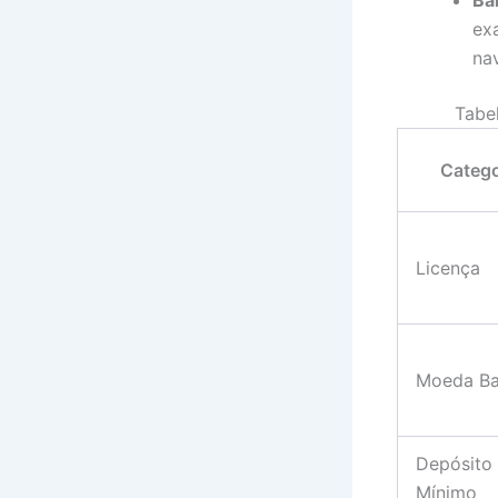
Ba
ex
na
Tabe
Catego
Licença
Moeda B
Depósito
Mínimo