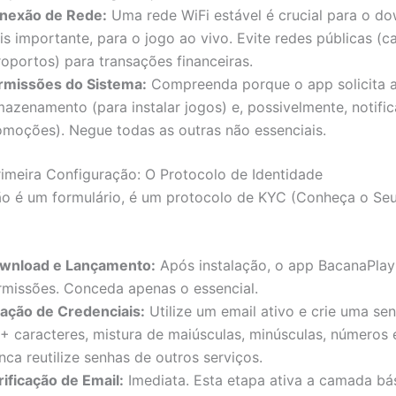
nexão de Rede:
Uma rede WiFi estável é crucial para o do
s importante, para o jogo ao vivo. Evite redes públicas (ca
roportos) para transações financeiras.
rmissões do Sistema:
Compreenda porque o app solicita 
mazenamento (para instalar jogos) e, possivelmente, notifi
omoções). Negue todas as outras não essenciais.
rimeira Configuração: O Protocolo de Identidade
ão é um formulário, é um protocolo de KYC (Conheça o Seu
wnload e Lançamento:
Após instalação, o app BacanaPlay 
rmissões. Conceda apenas o essencial.
iação de Credenciais:
Utilize um email ativo e crie uma se
2+ caracteres, mistura de maiúsculas, minúsculas, números 
ca reutilize senhas de outros serviços.
rificação de Email:
Imediata. Esta etapa ativa a camada bá