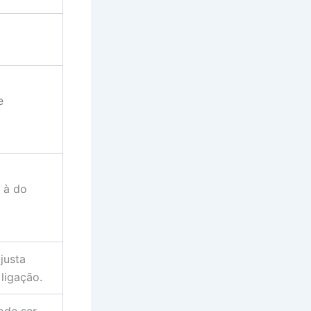
e
a à do
justa
ligação.