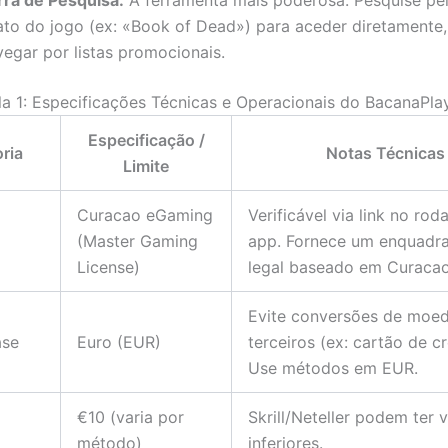
rra de Pesquisa:
A ferramenta mais poderosa. Pesquise pe
ato do jogo (ex: «Book of Dead») para aceder diretamente,
vegar por listas promocionais.
la 1: Especificações Técnicas e Operacionais do BacanaPla
Especificação /
ria
Notas Técnicas
Limite
Curacao eGaming
Verificável via link no ro
(Master Gaming
app. Fornece um enquadr
License)
legal baseado em Curacao
Evite conversões de moe
ase
Euro (EUR)
terceiros (ex: cartão de cr
Use métodos em EUR.
€10 (varia por
Skrill/Neteller podem ter 
método)
inferiores.