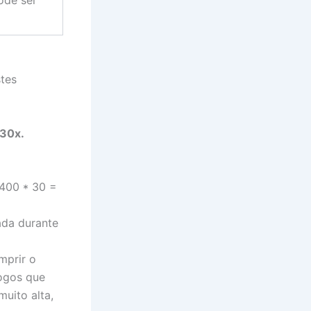
ode ser
tes
 30x.
400 * 30 =
ada durante
mprir o
jogos que
uito alta,