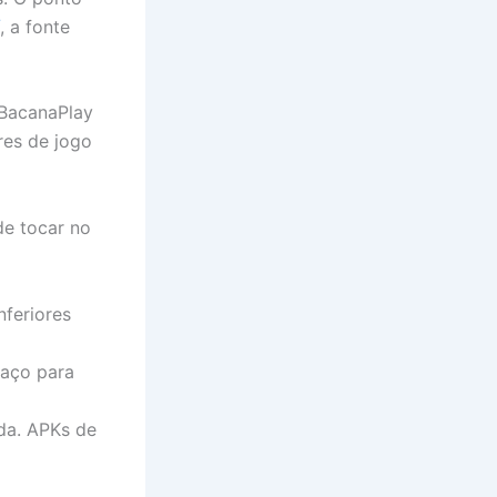
, a fonte
 BacanaPlay
res de jogo
de tocar no
nferiores
paço para
ada. APKs de