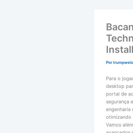
Bacan
Techn
Instal
Por
trumpwei
Para o joga
desktop par
portal de a
segurança 
engenharia 
otimizando 
Vamos além 
avançados d