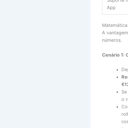
Suporte 
App
Matemática 
A vantagem 
números.
Cenário 1:
De
Re
€1
Se
o r
Co
ro
co