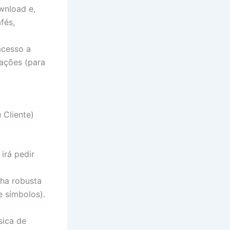
wnload e,
fés,
acesso a
cações (para
 Cliente)
irá pedir
nha robusta
e símbolos).
sica de