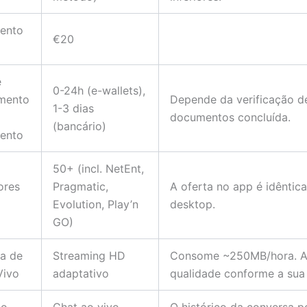
ento
€20
e
0-24h (e-wallets),
mento
Depende da verificação d
1-3 dias
documentos concluída.
(bancário)
ento
50+ (incl. NetEnt,
ores
Pragmatic,
A oferta no app é idêntic
Evolution, Play’n
desktop.
GO)
ia de
Streaming HD
Consome ~250MB/hora. A
Vivo
adaptativo
qualidade conforme a sua 