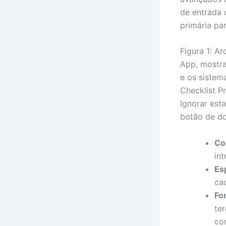
de entrada o
primária pa
Figura 1: A
App, mostra
e os sistem
Checklist P
Ignorar est
botão de do
Co
in
Es
ca
Fo
te
co