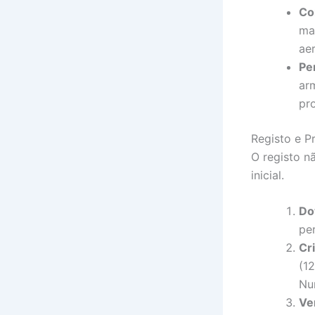
Co
mai
ae
Pe
ar
pr
Registo e P
O registo n
inicial.
Do
pe
Cr
(1
Nun
Ve