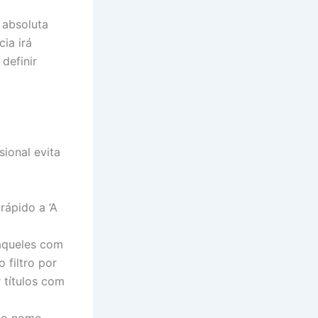
.
 absoluta
ia irá
definir
ional evita
rápido a ‘A
aqueles com
 filtro por
 títulos com