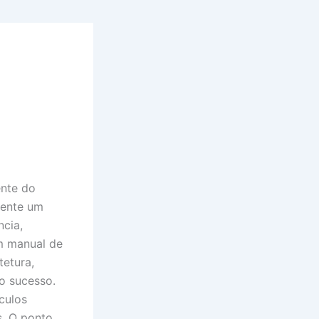
ente do
ente um
cia,
m manual de
tetura,
o sucesso.
culos
s. O ponto