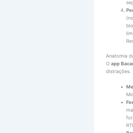
se
Per
(n
bl
li
Re
Anatomia da
O
app Baca
distrações.
Me
Mi
Fe
ma
fo
RTP