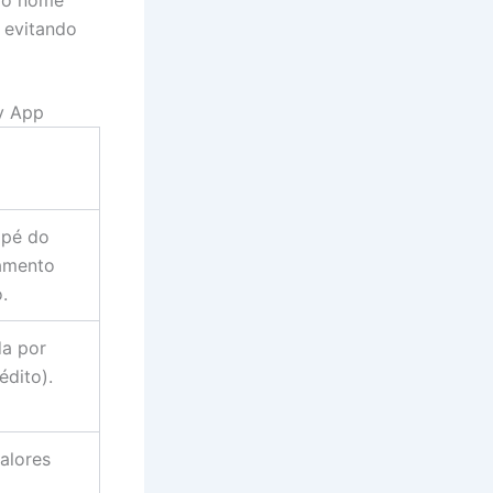
lo nome
 evitando
y App
dapé do
amento
.
da por
édito).
valores