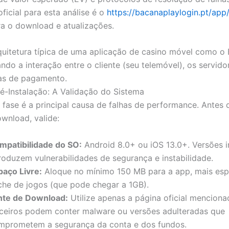
ficial para esta análise é o
https://bacanaplaylogin.pt/app/
ra o download e atualizações.
rquitetura típica de uma aplicação de casino móvel como o
ndo a interação entre o cliente (seu telemóvel), os servido
as de pagamento.
ré-Instalação: A Validação do Sistema
a fase é a principal causa de falhas de performance. Antes 
wnload, valide:
mpatibilidade do SO:
Android 8.0+ ou iOS 13.0+. Versões i
troduzem vulnerabilidades de segurança e instabilidade.
paço Livre:
Aloque no mínimo 150 MB para a app, mais es
che de jogos (que pode chegar a 1GB).
nte de Download:
Utilize apenas a página oficial mencion
rceiros podem conter malware ou versões adulteradas que
mprometem a segurança da conta e dos fundos.