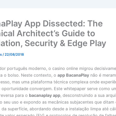
aPlay App Dissected: The
ical Architect’s Guide to
lation, Security & Edge Play
ss
/
22/08/2018
dor português moderno, o casino online migrou decisivam
a o bolso. Neste contexto, o
app BacanaPlay
não é meram
cesso, mas uma plataforma técnica complexa onde experiên
e oportunidade convergem. Este whitepaper serve como u
reversa para o
bacanaplay app
, desconstruindo a sua arqui
o seu uso e expondo as mecânicas subjacentes que ditam 
da superfície, abordando desde a instalação limpa até cál
e valor esperado (EV) e protocolos de resolução de falha