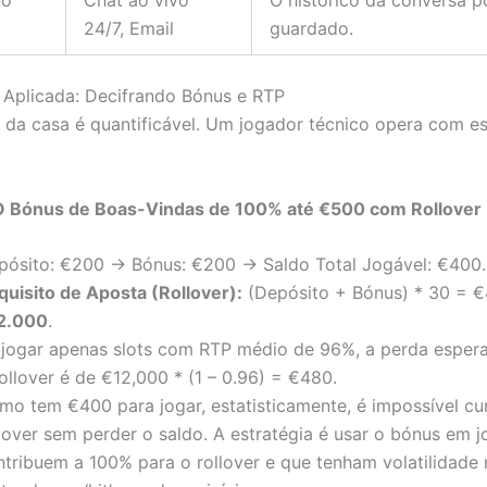
no
Chat ao vivo
O histórico da conversa p
24/7, Email
guardado.
Aplicada: Decifrando Bónus e RTP
da casa é quantificável. Um jogador técnico opera com es
 O Bónus de Boas-Vindas de 100% até €500 com Rollover
pósito: €200 -> Bónus: €200 -> Saldo Total Jogável: €400.
quisito de Aposta (Rollover):
(Depósito + Bónus) * 30 = €
2.000
.
 jogar apenas slots com RTP médio de 96%, a perda esper
ollover é de €12,000 * (1 – 0.96) = €480.
mo tem €400 para jogar, estatisticamente, é impossível cu
llover sem perder o saldo. A estratégia é usar o bónus em 
ntribuem a 100% para o rollover e que tenham volatilidade m