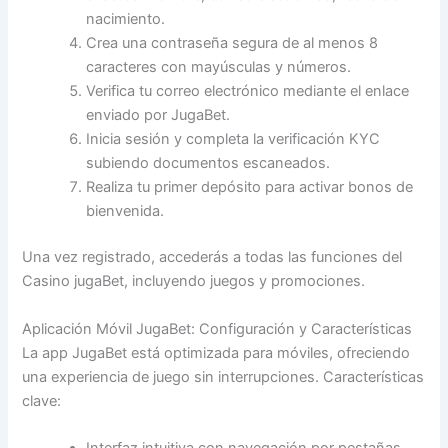
nacimiento.
Crea una contraseña segura de al menos 8
caracteres con mayúsculas y números.
Verifica tu correo electrónico mediante el enlace
enviado por JugaBet.
Inicia sesión y completa la verificación KYC
subiendo documentos escaneados.
Realiza tu primer depósito para activar bonos de
bienvenida.
Una vez registrado, accederás a todas las funciones del
Casino jugaBet, incluyendo juegos y promociones.
Aplicación Móvil JugaBet: Configuración y Características
La app JugaBet está optimizada para móviles, ofreciendo
una experiencia de juego sin interrupciones. Características
clave:
Interfaz intuitiva con navegación por pestañas