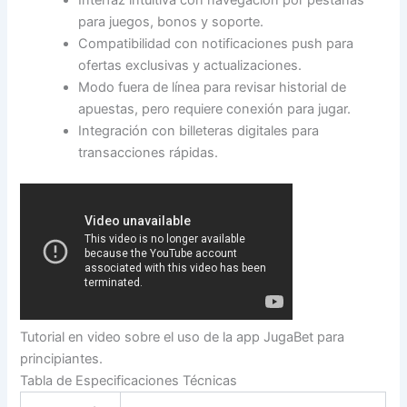
para juegos, bonos y soporte.
Compatibilidad con notificaciones push para
ofertas exclusivas y actualizaciones.
Modo fuera de línea para revisar historial de
apuestas, pero requiere conexión para jugar.
Integración con billeteras digitales para
transacciones rápidas.
Tutorial en video sobre el uso de la app JugaBet para
principiantes.
Tabla de Especificaciones Técnicas