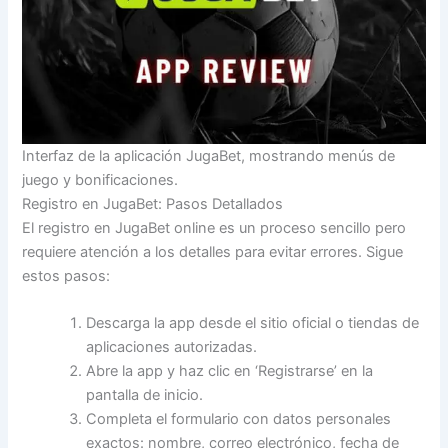
Interfaz de la aplicación JugaBet, mostrando menús de
juego y bonificaciones.
Registro en JugaBet: Pasos Detallados
El registro en JugaBet online es un proceso sencillo pero
requiere atención a los detalles para evitar errores. Sigue
estos pasos:
Descarga la app desde el sitio oficial o tiendas de
aplicaciones autorizadas.
Abre la app y haz clic en ‘Registrarse’ en la
pantalla de inicio.
Completa el formulario con datos personales
exactos: nombre, correo electrónico, fecha de