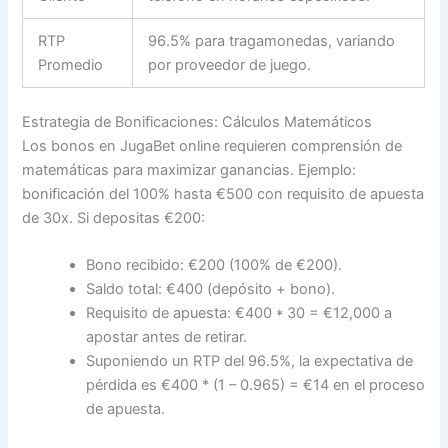
RTP
96.5% para tragamonedas, variando
Promedio
por proveedor de juego.
Estrategia de Bonificaciones: Cálculos Matemáticos
Los bonos en JugaBet online requieren comprensión de
matemáticas para maximizar ganancias. Ejemplo:
bonificación del 100% hasta €500 con requisito de apuesta
de 30x. Si depositas €200:
Bono recibido: €200 (100% de €200).
Saldo total: €400 (depósito + bono).
Requisito de apuesta: €400 * 30 = €12,000 a
apostar antes de retirar.
Suponiendo un RTP del 96.5%, la expectativa de
pérdida es €400 * (1 – 0.965) = €14 en el proceso
de apuesta.