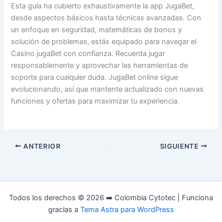
Esta guía ha cubierto exhaustivamente la app JugaBet,
desde aspectos básicos hasta técnicas avanzadas. Con
un enfoque en seguridad, matemáticas de bonos y
solución de problemas, estás equipado para navegar el
Casino jugaBet con confianza. Recuerda jugar
responsablemente y aprovechar las herramientas de
soporte para cualquier duda. JugaBet online sigue
evolucionando, así que mantente actualizado con nuevas
funciones y ofertas para maximizar tu experiencia.
ANTERIOR
SIGUIENTE
Todos los derechos © 2026 ➡️ Colombia Cytotec | Funciona
gracias a
Tema Astra para WordPress