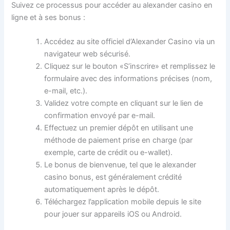
Suivez ce processus pour accéder au alexander casino en
ligne et à ses bonus :
Accédez au site officiel d’Alexander Casino via un
navigateur web sécurisé.
Cliquez sur le bouton «S’inscrire» et remplissez le
formulaire avec des informations précises (nom,
e-mail, etc.).
Validez votre compte en cliquant sur le lien de
confirmation envoyé par e-mail.
Effectuez un premier dépôt en utilisant une
méthode de paiement prise en charge (par
exemple, carte de crédit ou e-wallet).
Le bonus de bienvenue, tel que le alexander
casino bonus, est généralement crédité
automatiquement après le dépôt.
Téléchargez l’application mobile depuis le site
pour jouer sur appareils iOS ou Android.