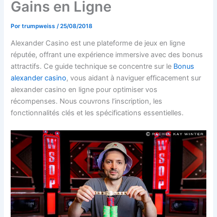
Gains en Ligne
Por
trumpweiss
/
25/08/2018
Alexander Casino est une plateforme de jeux en ligne
réputée, offrant une expérience immersive avec des bonus
attractifs. Ce guide technique se concentre sur le
Bonus
alexander casino
, vous aidant à naviguer efficacement sur
alexander casino en ligne pour optimiser vos
récompenses. Nous couvrons l’inscription, les
fonctionnalités clés et les spécifications essentielles.