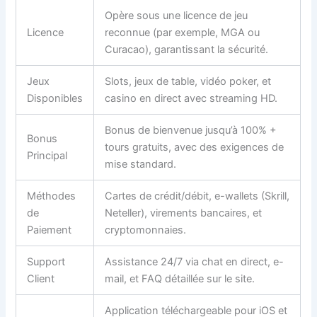
Opère sous une licence de jeu
Licence
reconnue (par exemple, MGA ou
Curacao), garantissant la sécurité.
Jeux
Slots, jeux de table, vidéo poker, et
Disponibles
casino en direct avec streaming HD.
Bonus de bienvenue jusqu’à 100% +
Bonus
tours gratuits, avec des exigences de
Principal
mise standard.
Méthodes
Cartes de crédit/débit, e-wallets (Skrill,
de
Neteller), virements bancaires, et
Paiement
cryptomonnaies.
Support
Assistance 24/7 via chat en direct, e-
Client
mail, et FAQ détaillée sur le site.
Application téléchargeable pour iOS et