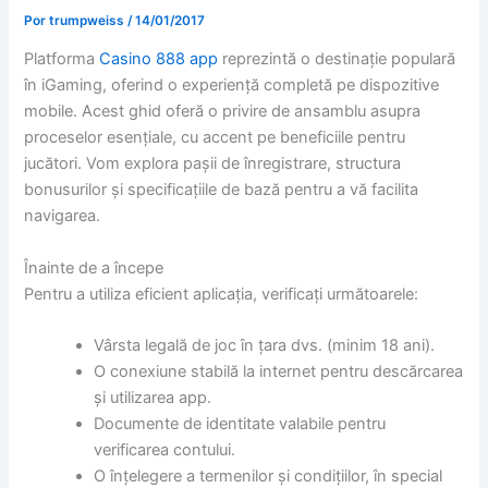
Por
trumpweiss
/
14/01/2017
Platforma
Casino 888 app
reprezintă o destinație populară
în iGaming, oferind o experiență completă pe dispozitive
mobile. Acest ghid oferă o privire de ansamblu asupra
proceselor esențiale, cu accent pe beneficiile pentru
jucători. Vom explora pașii de înregistrare, structura
bonusurilor și specificațiile de bază pentru a vă facilita
navigarea.
Înainte de a începe
Pentru a utiliza eficient aplicația, verificați următoarele:
Vârsta legală de joc în țara dvs. (minim 18 ani).
O conexiune stabilă la internet pentru descărcarea
și utilizarea app.
Documente de identitate valabile pentru
verificarea contului.
O înțelegere a termenilor și condițiilor, în special