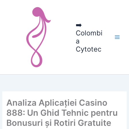
Ir
al
contenido
➡️
Colombi
a
Cytotec
Analiza Aplicației Casino
888: Un Ghid Tehnic pentru
Bonusuri și Rotiri Gratuite