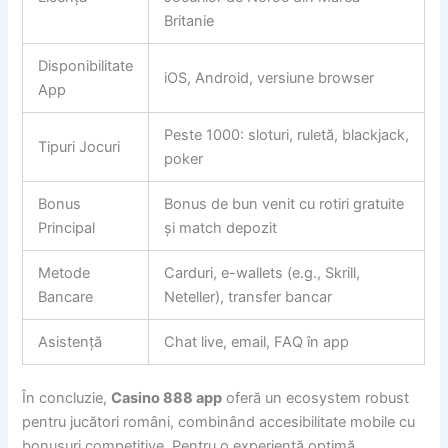
Britanie
Disponibilitate
iOS, Android, versiune browser
App
Peste 1000: sloturi, ruletă, blackjack,
Tipuri Jocuri
poker
Bonus
Bonus de bun venit cu rotiri gratuite
Principal
și match depozit
Metode
Carduri, e-wallets (e.g., Skrill,
Bancare
Neteller), transfer bancar
Asistență
Chat live, email, FAQ în app
În concluzie,
Casino 888 app
oferă un ecosystem robust
pentru jucători români, combinând accesibilitate mobile cu
bonusuri competitive. Pentru o experiență optimă,