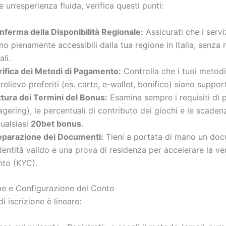
e un’esperienza fluida, verifica questi punti:
nferma della Disponibilità Regionale:
Assicurati che i servi
no pienamente accessibili dalla tua regione in Italia, senza r
ali.
rifica dei Metodi di Pagamento:
Controlla che i tuoi metodi
relievo preferiti (es. carte, e-wallet, bonifico) siano support
ttura dei Termini del Bonus:
Esamina sempre i requisiti di 
gering), le percentuali di contributo dei giochi e le scade
ualsiasi
20bet bonus
.
eparazione dei Documenti:
Tieni a portata di mano un do
dentità valido e una prova di residenza per accelerare la ver
nto (KYC).
ne e Configurazione del Conto
i iscrizione è lineare: