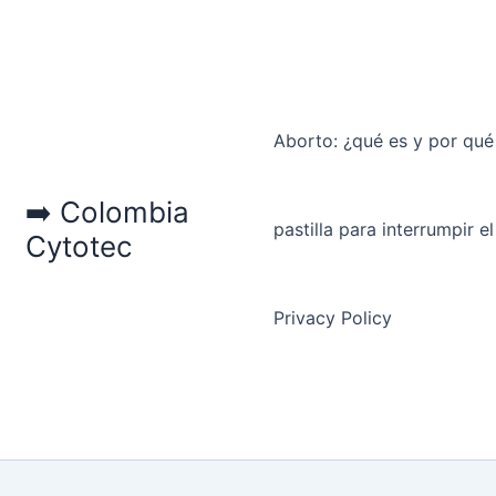
Aborto: ¿qué es y por qué
➡️ Colombia
pastilla para interrumpir 
Cytotec
Privacy Policy