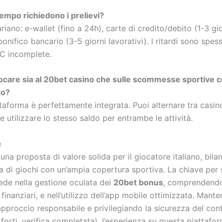
empo richiedono i prelievi?
ariano: e-wallet (fino a 24h), carte di credito/debito (1-3 gi
 bonifico bancario (3-5 giorni lavorativi). I ritardi sono spes
YC incomplete.
ocare sia al
20bet casino
che sulle scommesse sportive c
to?
attaforma è perfettamente integrata. Puoi alternare tra casin
 e utilizzare lo stesso saldo per entrambe le attività.
e
una proposta di valore solida per il giocatore italiano, bil
ia di giochi con un’ampia copertura sportiva. La chiave per s
iede nella gestione oculata dei
20bet bonus
, comprendendo
inanziari, e nell’utilizzo dell’app mobile ottimizzata. Mant
pproccio responsabile e privilegiando la sicurezza del con
 forti, verifica completata), l’esperienza su questa piattaf