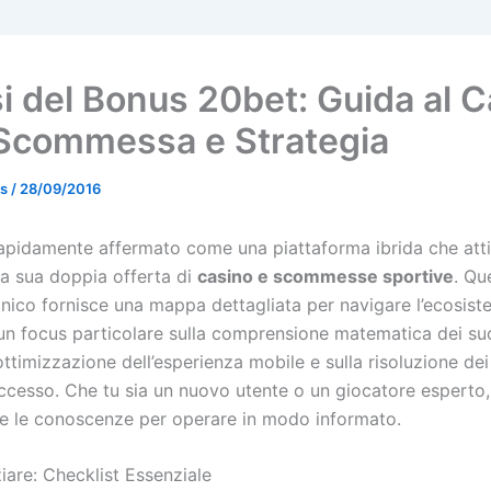
si del Bonus 20bet: Guida al C
 Scommessa e Strategia
ss
/
28/09/2016
rapidamente affermato come una piattaforma ibrida che atti
 la sua doppia offerta di
casino e scommesse sportive
. Qu
nico fornisce una mappa dettagliata per navigare l’ecosist
 un focus particolare sulla comprensione matematica dei su
l’ottimizzazione dell’esperienza mobile e sulla risoluzione de
ccesso. Che tu sia un nuovo utente o un giocatore esperto
fre le conoscenze per operare in modo informato.
ziare: Checklist Essenziale