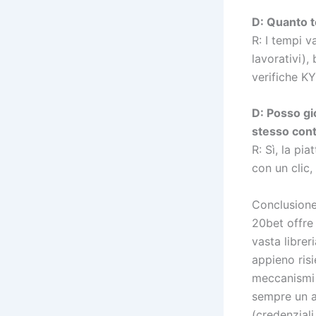
D: Quanto t
R: I tempi v
lavorativi),
verifiche K
D: Posso gi
stesso con
R: Sì, la pi
con un clic,
Conclusion
20bet offre 
vasta librer
appieno ris
meccanismi f
sempre un a
(credenziali