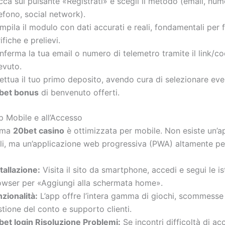
cca sul pulsante «Registrati» e scegli il metodo (email, num
efono, social network).
pila il modulo con dati accurati e reali, fondamentali per 
ifiche e prelievi.
ferma la tua email o numero di telemetro tramite il link/co
evuto.
ettua il tuo primo deposito, avendo cura di selezionare eve
bet bonus
di benvenuto offerti.
p Mobile e all’Accesso
orma
20bet casino
è ottimizzata per mobile. Non esiste un’a
iali, ma un’applicazione web progressiva (PWA) altamente p
tallazione:
Visita il sito da smartphone, accedi e segui le is
owser per «Aggiungi alla schermata home».
zionalità:
L’app offre l’intera gamma di giochi, scommesse 
tione del conto e supporto clienti.
bet login
Risoluzione Problemi:
Se incontri difficoltà di ac