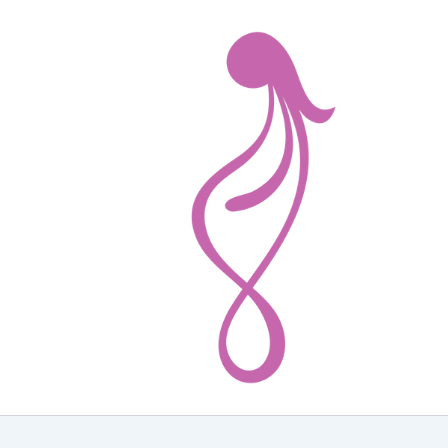
Ir
al
contenido