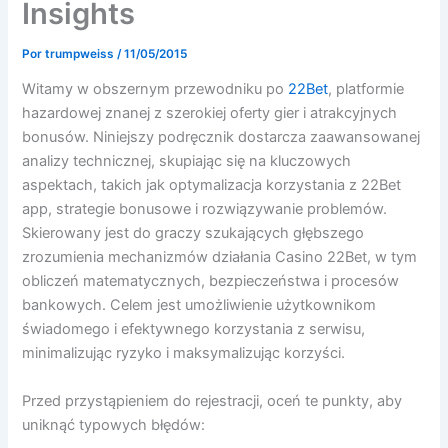
Insights
Por
trumpweiss
/
11/05/2015
Witamy w obszernym przewodniku po
22Bet
, platformie
hazardowej znanej z szerokiej oferty gier i atrakcyjnych
bonusów. Niniejszy podręcznik dostarcza zaawansowanej
analizy technicznej, skupiając się na kluczowych
aspektach, takich jak optymalizacja korzystania z 22Bet
app, strategie bonusowe i rozwiązywanie problemów.
Skierowany jest do graczy szukających głębszego
zrozumienia mechanizmów działania Casino 22Bet, w tym
obliczeń matematycznych, bezpieczeństwa i procesów
bankowych. Celem jest umożliwienie użytkownikom
świadomego i efektywnego korzystania z serwisu,
minimalizując ryzyko i maksymalizując korzyści.
Przed przystąpieniem do rejestracji, oceń te punkty, aby
uniknąć typowych błędów: