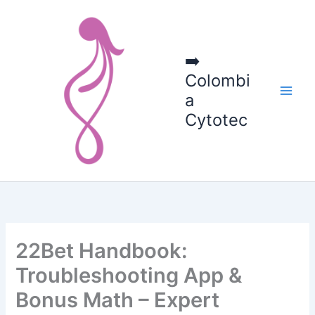
Ir
al
contenido
➡️
Colombi
a
Cytotec
22Bet Handbook:
Troubleshooting App &
Bonus Math – Expert