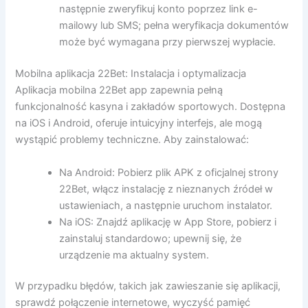
następnie zweryfikuj konto poprzez link e-
mailowy lub SMS; pełna weryfikacja dokumentów
może być wymagana przy pierwszej wypłacie.
Mobilna aplikacja 22Bet: Instalacja i optymalizacja
Aplikacja mobilna 22Bet app zapewnia pełną
funkcjonalność kasyna i zakładów sportowych. Dostępna
na iOS i Android, oferuje intuicyjny interfejs, ale mogą
wystąpić problemy techniczne. Aby zainstalować:
Na Android: Pobierz plik APK z oficjalnej strony
22Bet, włącz instalację z nieznanych źródeł w
ustawieniach, a następnie uruchom instalator.
Na iOS: Znajdź aplikację w App Store, pobierz i
zainstaluj standardowo; upewnij się, że
urządzenie ma aktualny system.
W przypadku błędów, takich jak zawieszanie się aplikacji,
sprawdź połączenie internetowe, wyczyść pamięć