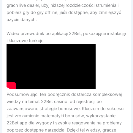
grach live dealer, użyj niższej rozdzielczości strumienia i
pobierz gry do gry offline, jeśli dostępne, aby zmniejszyć
użycie danych.
Wideo przewodnik po aplikacji 22Bet, pokazujące instalację
i kluczowe funkcje.
Podsumowując, ten podręcznik dostarcza kompleksowej
wiedzy na temat 22Bet casino, od rejestracji po
zaawansowane strategie bonusowe. Kluczem do sukcesu
jest zrozumienie matematyki bonusów, wykorzystanie
22Bet app dla wygody i szybkie reagowanie na problemy
poprzez dostępne narzędzia. Dzięki tej wiedzy, gracze