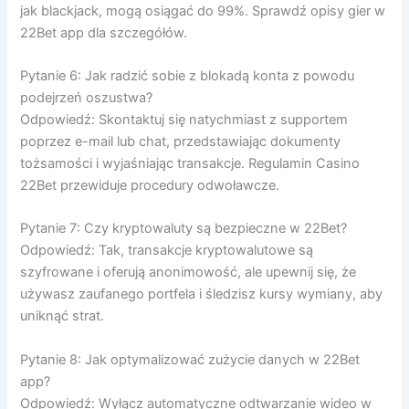
jak blackjack, mogą osiągać do 99%. Sprawdź opisy gier w
22Bet app dla szczegółów.
Pytanie 6: Jak radzić sobie z blokadą konta z powodu
podejrzeń oszustwa?
Odpowiedź: Skontaktuj się natychmiast z supportem
poprzez e-mail lub chat, przedstawiając dokumenty
tożsamości i wyjaśniając transakcje. Regulamin Casino
22Bet przewiduje procedury odwoławcze.
Pytanie 7: Czy kryptowaluty są bezpieczne w 22Bet?
Odpowiedź: Tak, transakcje kryptowalutowe są
szyfrowane i oferują anonimowość, ale upewnij się, że
używasz zaufanego portfela i śledzisz kursy wymiany, aby
uniknąć strat.
Pytanie 8: Jak optymalizować zużycie danych w 22Bet
app?
Odpowiedź: Wyłącz automatyczne odtwarzanie wideo w