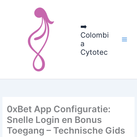
Ir
al
contenido
➡️
Colombi
a
Cytotec
0xBet App Configuratie:
Snelle Login en Bonus
Toegang – Technische Gids